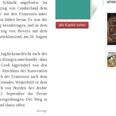
unse
Schlacht angeboten. Im
erzog von Cumberland dem
ie mit den Franzosen unter
on Süden heran. Es war die
ag beizubringen, und zu dem
alle Kapitel sehen
erzog von Bevern mit dem
urücklassend, am 20. August
Unglücksnachricht nach der
n-Königin unterhandle; dass
 Groß-Jägerndorf von den
r Abschluss der Konvention
ch der Franzosen nach dem
Freundes Winterfeld in dem
ch von Norden her drohte
2. September die Peene
 vorgedrungen. Der Weg in
nd ihnen offen.