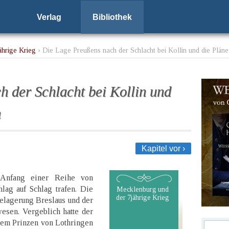
Verlag
Bibliothek
ährige Krieg
› Die Lage Preußens nach der Schlacht bei Kollin und die Pläne
 der Schlacht bei Kollin und
n
Kapitel vor ›
Anfang einer Reihe von
lag auf Schlag trafen. Die
Mecklenburg und
der 7jährige Krieg
elagerung Breslaus und der
esen. Vergeblich hatte der
dem Prinzen von Lothringen