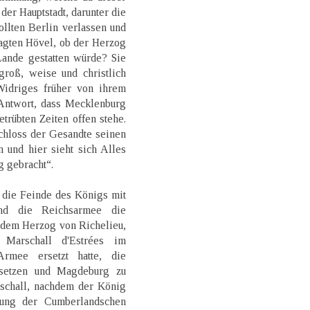
 der Hauptstadt, darunter die
llten Berlin verlassen und
agten Hövel, ob der Herzog
Lande gestatten würde? Sie
groß, weise und christlich
Widriges früher von ihrem
Antwort, dass Mecklenburg
etrübten Zeiten offen stehe.
chloss der Gesandte seinen
n und hier sieht sich Alles
g gebracht“.
 die Feinde des Königs mit
nd die Reichsarmee die
l dem Herzog von Richelieu,
Marschall d'Estrées im
rmee ersetzt hatte, die
usetzen und Magdeburg zu
rschall, nachdem der König
sung der Cumberlandschen