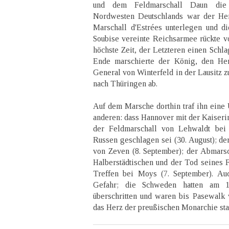
und dem Feldmarschall Daun die 
Nordwesten Deutschlands war der H
Marschall d'Estrées unterlegen und d
Soubise vereinte Reichsarmee rückte v
höchste Zeit, der Letzteren einen Schl
Ende marschierte der König, den H
General von Winterfeld in der Lausitz z
nach Thüringen ab.
Auf dem Marsche dorthin traf ihn eine 
anderen: dass Hannover mit der Kaiseri
der Feldmarschall von Lehwaldt bei
Russen geschlagen sei (30. August); de
von Zeven (8. September); der Abmars
Halberstädtischen und der Tod seines 
Treffen bei Moys (7. September). Au
Gefahr; die Schweden hatten am 1
überschritten und waren bis Pasewalk
das Herz der preußischen Monarchie sta