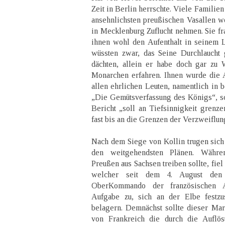
Zeit in Berlin herrschte. Viele Familien
ansehnlichsten preußischen Vasallen wo
in Mecklenburg Zuflucht nehmen. Sie fr
ihnen wohl den Aufenthalt in seinem 
wüssten zwar, das Seine Durchlaucht 
dächten, allein er habe doch gar zu 
Monarchen erfahren. Ihnen wurde die 
allen ehrlichen Leuten, namentlich in b
„Die Gemütsverfassung des Königs“, s
Bericht „soll an Tiefsinnigkeit grenze
fast bis an die Grenzen der Verzweiflun
Nach dem Siege von Kollin trugen sich
den weitgehendsten Plänen. Währe
Preußen aus Sachsen treiben sollte, fie
welcher seit dem 4. August den 
OberKommando der französischen A
Aufgabe zu, sich an der Elbe festz
belagern. Demnächst sollte dieser Ma
von Frankreich die durch die Auflö