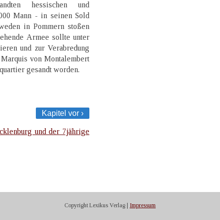
ndten hessischen und
000 Mann - in seinen Sold
hweden in Pommern stoßen
tehende Armee sollte unter
ieren und zur Verabredung
 Marquis von Montalembert
quartier gesandt worden.
Kapitel vor ›
klenburg und der 7jährige
Copyright Lexikus Verlag |
Impressum