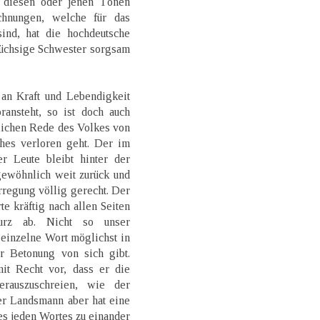
 diesen oder jenen Tönen
chnungen, welche für das
sind, hat die hochdeutsche
wüchsige Schwester sorgsam
 an Kraft und Lebendigkeit
ansteht, so ist doch auch
lichen Rede des Volkes von
hes verloren geht. Der im
 Leute bleibt hinter der
gewöhnlich weit zurück und
rregung völlig gerecht. Der
te kräftig nach allen Seiten
urz ab. Nicht so unser
einzelne Wort möglichst in
r Betonung von sich gibt.
it Recht vor, dass er die
erauszuschreien, wie der
ser Landsmann aber hat eine
es jeden Wortes zu einander