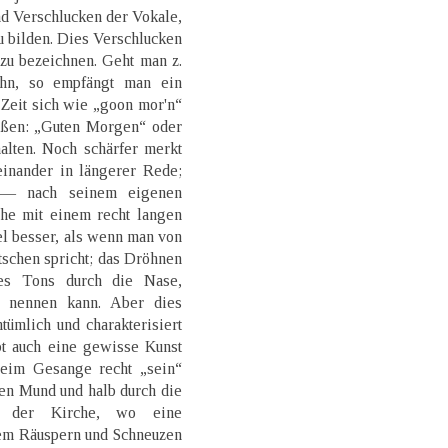
d Verschlucken der Vokale,
u bilden. Dies Verschlucken
t zu bezeichnen. Geht man z.
hn, so empfängt man ein
Zeit sich wie „goon mor'n“
eißen: „Guten Morgen“ oder
alten. Noch schärfer merkt
inander in längerer Rede;
a — nach seinem eigenen
he mit einem recht langen
el besser, als wenn man von
schen spricht; das Dröhnen
des Tons durch die Nase,
 nennen kann. Aber dies
ümlich und charakterisiert
bt auch eine gewisse Kunst
beim Gesange recht „sein“
en Mund und halb durch die
n der Kirche, wo eine
em Räuspern und Schneuzen