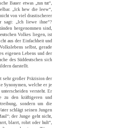
che Bauer etwas „tun tut“,
telbar. „Ick hew die leew“,
icht von viel drastischerer
 sagt: „Ich liewe ihne“?
tänden hergenommen sind,
utschen Volkes liegen, ist
icht aus der Einfachheit und
Volkslebens selbst, gerade
es eigenen Lebens und der
ache des Süddeutschen sich
ldern darstellt.
 sehr großer Präzision der
le Synonymen, welche er je
unterscheiden versteht. Er
e zu den kräftigeren und
treibung, sondern um die
ater schlägt seinen Jungen
aul“; der Junge geht nicht,
rrt, blarrt, rohrt oder hult“,