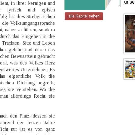
unse
ent, in ihrer kernigen nnd
se lyrisch und episch
olg hat dies Streben schon
alle Kapitel sehen
t, die Volksumgangssprache
t, näher zu führen, sondern
durch das Eingehen in die
Trachten, Sitte und Leben
her geführt und durch das
ichen Bewusstsein gebracht
ern, was des Volkes Herz
obenswertes Unternehmen. Es
das eigentliche Volk die
tschen Dichtung begreift,
es sie verstehen. Wo die
man allerdings Recht, sie
auch den Platz, dessen sie
während der letzten Jahre
icht nur ist es von ganz