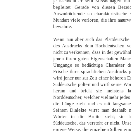
je nachdem er sein Missbehagen mit
begleitet. Gerade von diesen Bezei
Auszudrückende so charakteristische 
Mundart viele verloren, die ihre natur
bewahrte.
Wenn nun aber auch das Plattdeutsche
des Ausdrucks dem Hochdeutschen vor
nicht zu verkennen, dass in der gewöhn
jenen ihren guten Eigenschaften Manc
Umgange so bedächtige Charakter der
Frische ihres sprachlichen Ausdrucks 
wird jener nur zur Zeit einer höheren E
Süddeutsche poltert und wirft seine Wor
herum und bricht sie meistens k
Norddeutscher, welcher vielmehr jedes 
die Länge zieht und es mit langsame
Seinem Dialekte wirst man deshalb m
Wörter in die Breite zieht; sie h
Süddeutsche, das versteht er nicht. Un
eigene Weise, die einzelnen Silben ein