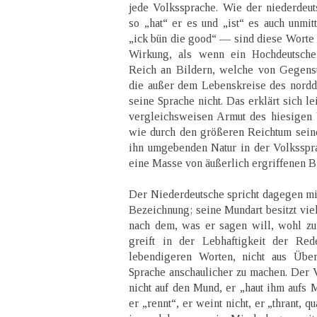
jede Volkssprache. Wie der niederdeuts
so „hat“ er es und „ist“ es auch unmit
„ick bün die good“ — sind diese Worte n
Wirkung, als wenn ein Hochdeutscher
Reich an Bildern, welche von Gegens
die außer dem Lebenskreise des nordde
seine Sprache nicht. Das erklärt sich le
vergleichsweisen Armut des hiesigen 
wie durch den größeren Reichtum sein
ihn umgebenden Natur in der Volksspr
eine Masse von äußerlich ergriffenen Bi
Der Niederdeutsche spricht dagegen mit
Bezeichnung; seine Mundart besitzt vie
nach dem, was er sagen will, wohl zu 
greift in der Lebhaftigkeit der Red
lebendigeren Worten, nicht aus Über
Sprache anschaulicher zu machen. Der V
nicht auf den Mund, er „haut ihm aufs M
er „rennt“, er weint nicht, er „thrant, qua