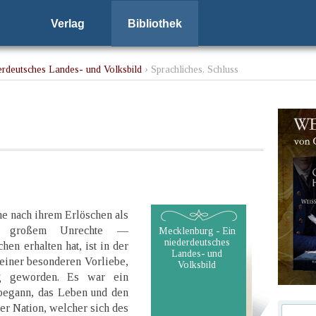
Verlag
Bibliothek
erdeutsches Landes- und Volksbild
› Sprachliches, Schluss
he nach ihrem Erlöschen als
it großem Unrechte —
Mecklenburg - Ein
niederdeutsches
en erhalten hat, ist in der
Landes- und
 einer besonderen Vorliebe,
Volksbild
ung geworden. Es war ein
begann, das Leben und den
er Nation, welcher sich des