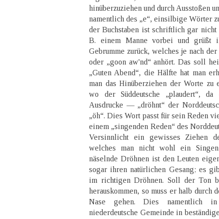
hinüberzuziehen und durch Ausstoßen un
namentlich des „e“, einsilbige Wörter z
der Buchstaben ist schriftlich gar nich
B. einem Manne vorbei und grüßt i
Gebrumme zurück, welches je nach der 
oder „goon aw'nd“ anhört. Das soll h
„Guten Abend“, die Hälfte hat man erh
man das Hinüberziehen der Worte zu e
wo der Süddeutsche „plaudert“, d
Ausdrucke — „dröhnt“ der Norddeutsc
„öh“. Dies Wort passt für sein Reden vi
einem „singenden Reden“ des Norddeut
Versinnlicht ein gewisses Ziehen 
welches man nicht wohl ein Singen
näselnde Dröhnen ist den Leuten eigent
sogar ihren natürlichen Gesang; es gi
im richtigen Dröhnen. Soll der Ton 
herauskommen, so muss er halb durch d
Nase gehen. Dies namentlich i
niederdeutsche Gemeinde in beständig