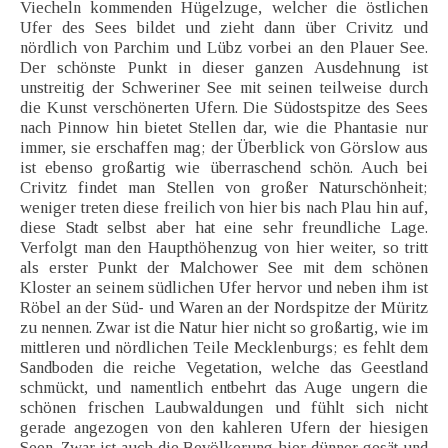
Viecheln kommenden Hügelzuge, welcher die östlichen
Ufer des Sees bildet und zieht dann über Crivitz und
nördlich von Parchim und Lübz vorbei an den Plauer See.
Der schönste Punkt in dieser ganzen Ausdehnung ist
unstreitig der Schweriner See mit seinen teilweise durch
die Kunst verschönerten Ufern. Die Südostspitze des Sees
nach Pinnow hin bietet Stellen dar, wie die Phantasie nur
immer, sie erschaffen mag; der Überblick von Görslow aus
ist ebenso großartig wie überraschend schön. Auch bei
Crivitz findet man Stellen von großer Naturschönheit;
weniger treten diese freilich von hier bis nach Plau hin auf,
diese Stadt selbst aber hat eine sehr freundliche Lage.
Verfolgt man den Haupthöhenzug von hier weiter, so tritt
als erster Punkt der Malchower See mit dem schönen
Kloster an seinem südlichen Ufer hervor und neben ihm ist
Röbel an der Süd- und Waren an der Nordspitze der Müritz
zu nennen. Zwar ist die Natur hier nicht so großartig, wie im
mittleren und nördlichen Teile Mecklenburgs; es fehlt dem
Sandboden die reiche Vegetation, welche das Geestland
schmückt, und namentlich entbehrt das Auge ungern die
schönen frischen Laubwaldungen und fühlt sich nicht
gerade angezogen von den kahleren Ufern der hiesigen
Seen. Zwar ist auch die Bevölkerung hier dünner gesät und