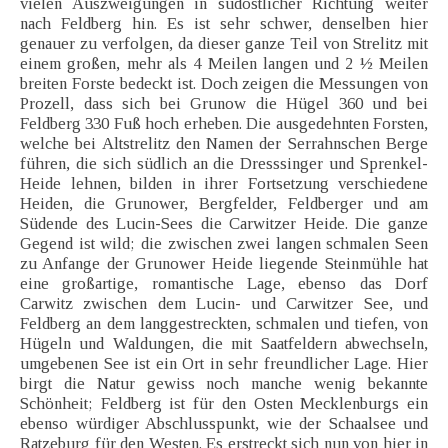
vielen Auszweigungen in südöstlicher Richtung weiter
nach Feldberg hin. Es ist sehr schwer, denselben hier
genauer zu verfolgen, da dieser ganze Teil von Strelitz mit
einem großen, mehr als 4 Meilen langen und 2 ½ Meilen
breiten Forste bedeckt ist. Doch zeigen die Messungen von
Prozell, dass sich bei Grunow die Hügel 360 und bei
Feldberg 330 Fuß hoch erheben. Die ausgedehnten Forsten,
welche bei Altstrelitz den Namen der Serrahnschen Berge
führen, die sich südlich an die Dresssinger und Sprenkel-
Heide lehnen, bilden in ihrer Fortsetzung verschiedene
Heiden, die Grunower, Bergfelder, Feldberger und am
Südende des Lucin-Sees die Carwitzer Heide. Die ganze
Gegend ist wild; die zwischen zwei langen schmalen Seen
zu Anfange der Grunower Heide liegende Steinmühle hat
eine großartige, romantische Lage, ebenso das Dorf
Carwitz zwischen dem Lucin- und Carwitzer See, und
Feldberg an dem langgestreckten, schmalen und tiefen, von
Hügeln und Waldungen, die mit Saatfeldern abwechseln,
umgebenen See ist ein Ort in sehr freundlicher Lage. Hier
birgt die Natur gewiss noch manche wenig bekannte
Schönheit; Feldberg ist für den Osten Mecklenburgs ein
ebenso würdiger Abschlusspunkt, wie der Schaalsee und
Ratzeburg für den Westen. Es erstreckt sich nun von hier in