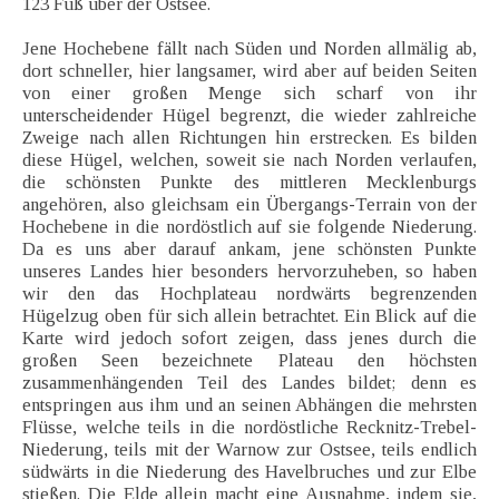
123 Fuß über der Ostsee.
Jene Hochebene fällt nach Süden und Norden allmälig ab,
dort schneller, hier langsamer, wird aber auf beiden Seiten
von einer großen Menge sich scharf von ihr
unterscheidender Hügel begrenzt, die wieder zahlreiche
Zweige nach allen Richtungen hin erstrecken. Es bilden
diese Hügel, welchen, soweit sie nach Norden verlaufen,
die schönsten Punkte des mittleren Mecklenburgs
angehören, also gleichsam ein Übergangs-Terrain von der
Hochebene in die nordöstlich auf sie folgende Niederung.
Da es uns aber darauf ankam, jene schönsten Punkte
unseres Landes hier besonders hervorzuheben, so haben
wir den das Hochplateau nordwärts begrenzenden
Hügelzug oben für sich allein betrachtet. Ein Blick auf die
Karte wird jedoch sofort zeigen, dass jenes durch die
großen Seen bezeichnete Plateau den höchsten
zusammenhängenden Teil des Landes bildet; denn es
entspringen aus ihm und an seinen Abhängen die mehrsten
Flüsse, welche teils in die nordöstliche Recknitz-Trebel-
Niederung, teils mit der Warnow zur Ostsee, teils endlich
südwärts in die Niederung des Havelbruches und zur Elbe
stießen. Die Elde allein macht eine Ausnahme, indem sie,