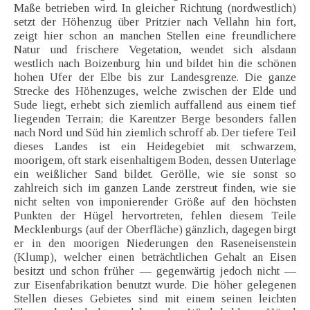
Maße betrieben wird. In gleicher Richtung (nordwestlich)
setzt der Höhenzug über Pritzier nach Vellahn hin fort,
zeigt hier schon an manchen Stellen eine freundlichere
Natur und frischere Vegetation, wendet sich alsdann
westlich nach Boizenburg hin und bildet hin die schönen
hohen Ufer der Elbe bis zur Landesgrenze. Die ganze
Strecke des Höhenzuges, welche zwischen der Elde und
Sude liegt, erhebt sich ziemlich auffallend aus einem tief
liegenden Terrain; die Karentzer Berge besonders fallen
nach Nord und Süd hin ziemlich schroff ab. Der tiefere Teil
dieses Landes ist ein Heidegebiet mit schwarzem,
moorigem, oft stark eisenhaltigem Boden, dessen Unterlage
ein weißlicher Sand bildet. Gerölle, wie sie sonst so
zahlreich sich im ganzen Lande zerstreut finden, wie sie
nicht selten von imponierender Größe auf den höchsten
Punkten der Hügel hervortreten, fehlen diesem Teile
Mecklenburgs (auf der Oberfläche) gänzlich, dagegen birgt
er in den moorigen Niederungen den Raseneisenstein
(Klump), welcher einen beträchtlichen Gehalt an Eisen
besitzt und schon früher — gegenwärtig jedoch nicht —
zur Eisenfabrikation benutzt wurde. Die höher gelegenen
Stellen dieses Gebietes sind mit einem seinen leichten