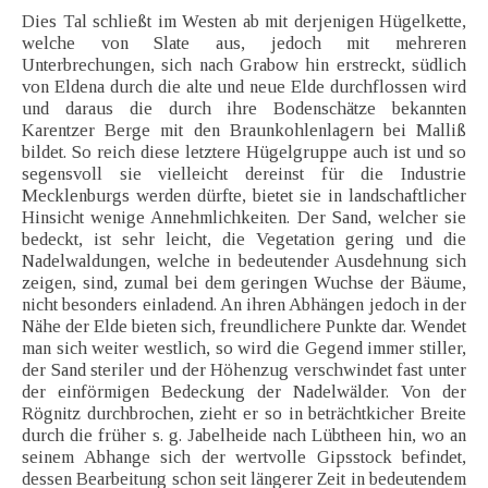
Dies Tal schließt im Westen ab mit derjenigen Hügelkette,
welche von Slate aus, jedoch mit mehreren
Unterbrechungen, sich nach Grabow hin erstreckt, südlich
von Eldena durch die alte und neue Elde durchflossen wird
und daraus die durch ihre Bodenschätze bekannten
Karentzer Berge mit den Braunkohlenlagern bei Malliß
bildet. So reich diese letztere Hügelgruppe auch ist und so
segensvoll sie vielleicht dereinst für die Industrie
Mecklenburgs werden dürfte, bietet sie in landschaftlicher
Hinsicht wenige Annehmlichkeiten. Der Sand, welcher sie
bedeckt, ist sehr leicht, die Vegetation gering und die
Nadelwaldungen, welche in bedeutender Ausdehnung sich
zeigen, sind, zumal bei dem geringen Wuchse der Bäume,
nicht besonders einladend. An ihren Abhängen jedoch in der
Nähe der Elde bieten sich, freundlichere Punkte dar. Wendet
man sich weiter westlich, so wird die Gegend immer stiller,
der Sand steriler und der Höhenzug verschwindet fast unter
der einförmigen Bedeckung der Nadelwälder. Von der
Rögnitz durchbrochen, zieht er so in beträchtkicher Breite
durch die früher s. g. Jabelheide nach Lübtheen hin, wo an
seinem Abhange sich der wertvolle Gipsstock befindet,
dessen Bearbeitung schon seit längerer Zeit in bedeutendem