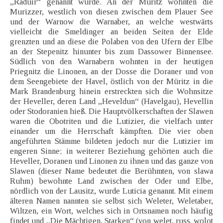
„Raduir“ genannt wurde. An der Müritz wohnten die
Murizzer, westlich von diesen zwischen dem Plauer See
und der Warnow die Warnaber, an welche westwärts
vielleicht die Smeldinger an beiden Seiten der Elde
grenzten und an diese die Polaben von den Ufern der Elbe
an der Stepenitz hinunter bis zum Dassower Binnensee.
Südlich von den Warnabern wohnten in der heutigen
Priegnitz die Linonen, an der Dosse die Doraner und von
dem Seengebiete der Havel, östlich von der Müritz in die
Mark Brandenburg hinein erstreckten sich die Wohnsitze
der Heveller, deren Land „Heveldun“ (Havelgau), Hevellin
oder Stodoranien hieß. Die Hauptvölkerschaften der Slawen
waren die Obotriten und die Lutizier, die vielfach unter
einander um die Herrschaft kämpften. Die vier oben
angeführten Stämme bildeten jedoch nur die Lutizier im
engeren Sinne; in weiterer Beziehung gehörten auch die
Heveller, Doranen und Linonen zu ihnen und das ganze von
Slawen (dieser Name bedeutet die Berühmten, von slawa
Ruhm) bewohnte Land zwischen der Oder und Elbe,
nördlich von der Lausitz, wurde Luticia genannt. Mit einem
älteren Namen nannten sie selbst sich Weleter, Weletaber,
Wiltzen, ein Wort, welches sich in Ortsnamen noch häufig
findet und „Die Mächtigen, Starken“ (von welet, russ. wolot