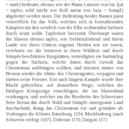
= stark) bedeutet, ebenso wie der Name Lutizier von lut, ljut
= tapfer, wild (nicht wie Boll meint von luza = Sumpf)
abgeleitet werden muss. Die Bedeutung beider Namen passt
vortrefflich für das Volk, welches sich in fortwährenden
Kämpfen mit den westlich von der Elbe wohnenden Sachsen
durch seine wilde Tapferkeit hervortat. Überhaupt waren
die Slawen ebenso tapfer, wie freiheitsliebend und ihrem
Lande wie ihren Göttern zugetan. Heiden wie sie waren,
verehrten sie die letzteren in ihren Wäldern und durch
Sümpfe beschützten Burgstätten, verteidigten sie hartnäckig
gegen die Sachsen, welche ihnen durch Gewalt das
Christentum aufdrängen wollten, und stürzten immer von
Neuem wieder die Altäre des Christengottes, verjagten und
töteten seine Priester. Erst nach langem Kampfe wurde ihre
Macht gebrochen; auf demselben Wege, welchen die
häufigen Kriegszüge einschlugen, die ins Slawenland
vordrangen, und welcher um die Nordseite des Schweriner
Sees herum das durch Wald und Sümpfe unwegsame Land
durchschnitt, drang das Christentum vor und gründete als
Vorburgen die Klöster Ratzeburg 1154, Mecklenburg (nach
Schwerin verlegt 1167), Doberan 1170, Dargun 1172.