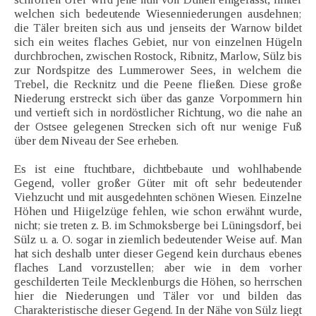
welchen sich bedeutende Wiesenniederungen ausdehnen;
die Täler breiten sich aus und jenseits der Warnow bildet
sich ein weites flaches Gebiet, nur von einzelnen Hügeln
durchbrochen, zwischen Rostock, Ribnitz, Marlow, Sülz bis
zur Nordspitze des Lummerower Sees, in welchem die
Trebel, die Recknitz und die Peene fließen. Diese große
Niederung erstreckt sich über das ganze Vorpommern hin
und vertieft sich in nordöstlicher Richtung, wo die nahe an
der Ostsee gelegenen Strecken sich oft nur wenige Fuß
über dem Niveau der See erheben.
Es ist eine ftuchtbare, dichtbebaute und wohlhabende
Gegend, voller großer Güter mit oft sehr bedeutender
Viehzucht und mit ausgedehnten schönen Wiesen. Einzelne
Höhen und Hiigelzüge fehlen, wie schon erwähnt wurde,
nicht; sie treten z. B. im Schmoksberge bei Lüningsdorf, bei
Sülz u. a. O. sogar in ziemlich bedeutender Weise auf. Man
hat sich deshalb unter dieser Gegend kein durchaus ebenes
flaches Land vorzustellen; aber wie in dem vorher
geschilderten Teile Mecklenburgs die Höhen, so herrschen
hier die Niederungen und Täler vor und bilden das
Charakteristische dieser Gegend. In der Nähe von Sülz liegt