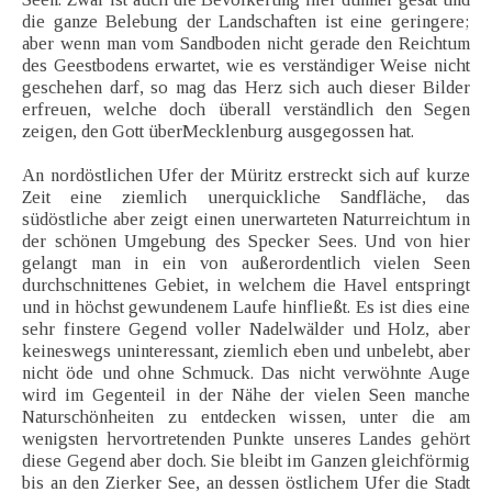
die ganze Belebung der Landschaften ist eine geringere;
aber wenn man vom Sandboden nicht gerade den Reichtum
des Geestbodens erwartet, wie es verständiger Weise nicht
geschehen darf, so mag das Herz sich auch dieser Bilder
erfreuen, welche doch überall verständlich den Segen
zeigen, den Gott überMecklenburg ausgegossen hat.
An nordöstlichen Ufer der Müritz erstreckt sich auf kurze
Zeit eine ziemlich unerquickliche Sandfläche, das
südöstliche aber zeigt einen unerwarteten Naturreichtum in
der schönen Umgebung des Specker Sees. Und von hier
gelangt man in ein von außerordentlich vielen Seen
durchschnittenes Gebiet, in welchem die Havel entspringt
und in höchst gewundenem Laufe hinfließt. Es ist dies eine
sehr finstere Gegend voller Nadelwälder und Holz, aber
keineswegs uninteressant, ziemlich eben und unbelebt, aber
nicht öde und ohne Schmuck. Das nicht verwöhnte Auge
wird im Gegenteil in der Nähe der vielen Seen manche
Naturschönheiten zu entdecken wissen, unter die am
wenigsten hervortretenden Punkte unseres Landes gehört
diese Gegend aber doch. Sie bleibt im Ganzen gleichförmig
bis an den Zierker See, an dessen östlichem Ufer die Stadt