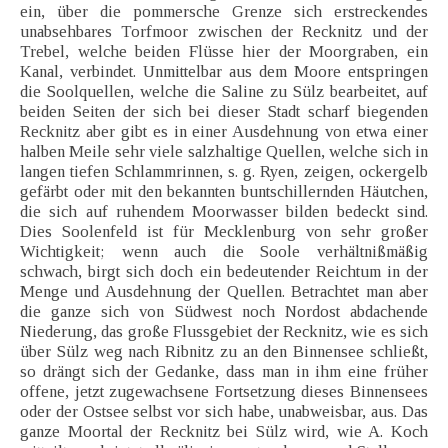
ein, über die pommersche Grenze sich erstreckendes
unabsehbares Torfmoor zwischen der Recknitz und der
Trebel, welche beiden Flüsse hier der Moorgraben, ein
Kanal, verbindet. Unmittelbar aus dem Moore entspringen
die Soolquellen, welche die Saline zu Sülz bearbeitet, auf
beiden Seiten der sich bei dieser Stadt scharf biegenden
Recknitz aber gibt es in einer Ausdehnung von etwa einer
halben Meile sehr viele salzhaltige Quellen, welche sich in
langen tiefen Schlammrinnen, s. g. Ryen, zeigen, ockergelb
gefärbt oder mit den bekannten buntschillernden Häutchen,
die sich auf ruhendem Moorwasser bilden bedeckt sind.
Dies Soolenfeld ist für Mecklenburg von sehr großer
Wichtigkeit; wenn auch die Soole verhältnißmäßig
schwach, birgt sich doch ein bedeutender Reichtum in der
Menge und Ausdehnung der Quellen. Betrachtet man aber
die ganze sich von Südwest noch Nordost abdachende
Niederung, das große Flussgebiet der Recknitz, wie es sich
über Sülz weg nach Ribnitz zu an den Binnensee schließt,
so drängt sich der Gedanke, dass man in ihm eine früher
offene, jetzt zugewachsene Fortsetzung dieses Binnensees
oder der Ostsee selbst vor sich habe, unabweisbar, aus. Das
ganze Moortal der Recknitz bei Sülz wird, wie A. Koch