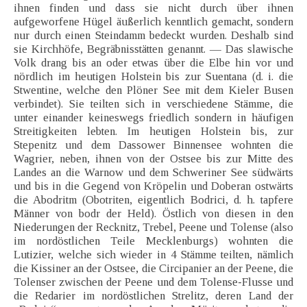
ihnen finden und dass sie nicht durch über ihnen
aufgeworfene Hügel äußerlich kenntlich gemacht, sondern
nur durch einen Steindamm bedeckt wurden. Deshalb sind
sie Kirchhöfe, Begräbnisstätten genannt. — Das slawische
Volk drang bis an oder etwas über die Elbe hin vor und
nördlich im heutigen Holstein bis zur Suentana (d. i. die
Stwentine, welche den Plöner See mit dem Kieler Busen
verbindet). Sie teilten sich in verschiedene Stämme, die
unter einander keineswegs friedlich sondern in häufigen
Streitigkeiten lebten. Im heutigen Holstein bis, zur
Stepenitz und dem Dassower Binnensee wohnten die
Wagrier, neben, ihnen von der Ostsee bis zur Mitte des
Landes an die Warnow und dem Schweriner See südwärts
und bis in die Gegend von Kröpelin und Doberan ostwärts
die Abodritm (Obotriten, eigentlich Bodrici, d. h. tapfere
Männer von bodr der Held). Östlich von diesen in den
Niederungen der Recknitz, Trebel, Peene und Tolense (also
im nordöstlichen Teile Mecklenburgs) wohnten die
Lutizier, welche sich wieder in 4 Stämme teilten, nämlich
die Kissiner an der Ostsee, die Circipanier an der Peene, die
Tolenser zwischen der Peene und dem Tolense-Flusse und
die Redarier im nordöstlichen Strelitz, deren Land der