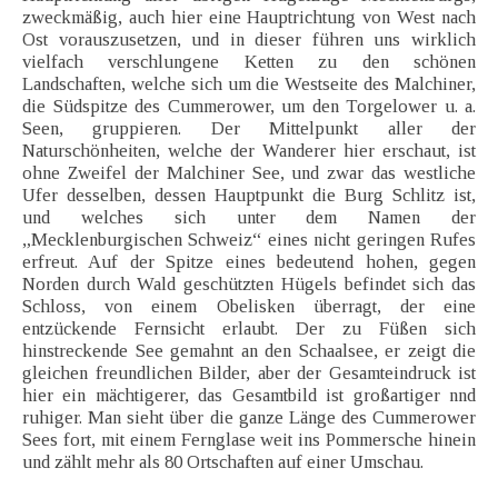
zweckmäßig, auch hier eine Hauptrichtung von West nach
Ost vorauszusetzen, und in dieser führen uns wirklich
vielfach verschlungene Ketten zu den schönen
Landschaften, welche sich um die Westseite des Malchiner,
die Südspitze des Cummerower, um den Torgelower u. a.
Seen, gruppieren. Der Mittelpunkt aller der
Naturschönheiten, welche der Wanderer hier erschaut, ist
ohne Zweifel der Malchiner See, und zwar das westliche
Ufer desselben, dessen Hauptpunkt die Burg Schlitz ist,
und welches sich unter dem Namen der
„Mecklenburgischen Schweiz“ eines nicht geringen Rufes
erfreut. Auf der Spitze eines bedeutend hohen, gegen
Norden durch Wald geschützten Hügels befindet sich das
Schloss, von einem Obelisken überragt, der eine
entzückende Fernsicht erlaubt. Der zu Füßen sich
hinstreckende See gemahnt an den Schaalsee, er zeigt die
gleichen freundlichen Bilder, aber der Gesamteindruck ist
hier ein mächtigerer, das Gesamtbild ist großartiger nnd
ruhiger. Man sieht über die ganze Länge des Cummerower
Sees fort, mit einem Fernglase weit ins Pommersche hinein
und zählt mehr als 80 Ortschaften auf einer Umschau.