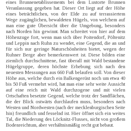
eines Brunnenetablissements bei dem Lustorte Brunnen
Veranlassung gegeben hat. Dieser Ort liegt auf der Höhe
eines beträchtlichen, von der Elde zu auf terrassiertem
Wege zugänglichen, bewaldeten Hügels, von welchem auf
man eine gute Übersicht über die Umgebung, besonders
nach Norden hin gewinnt. Man schreitet von hier auf dem
Höhenzuge fort, wenn man sich über Poitendorf, Pöltenitz
und Leppin nach Ruhn zu wendet, eine Gegend, die an und
für sich nur geringe Naturschönheiten bietet, wegen der
Ruhner Berge aber bemerkenswert ist. Diese bilden eine
ziemlich durchschnittene, fast überall mit Wald bestandene
Hügelgruppe, deren höchste Erhebung sich nach den
neuesten Messungen aus 660 Fuß belaufen soll. Von dieser
Höhe aus, welche durch ein Balkengerüst noch um etwa 40
bis 50 Fuß vermehrt wird, hat man eine sehr weite Aussicht
auf eine reich mit Wald durchzogene und mit vielen
Ortschaften besetzte Gegend, welche trotz der Sandflächen,
die der Blick ostwärts durchlaufen muss, besonders nach
Westen und Nordwesten (nach der mecklenburgischen Seite
hin) freundlich und fesselnd ist. Hier öffnet sich ein weites
Tal, die Niederung des Löcknitz-Flusses, nicht von großem
Bodenreichtum, aber verhältnismäßig recht gut bebaut.