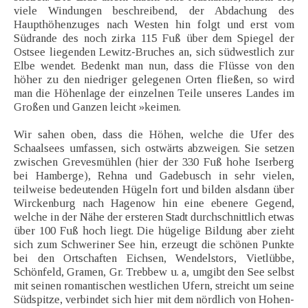
viele Windungen beschreibend, der Abdachung des
Haupthöhenzuges nach Westen hin folgt und erst vom
Südrande des noch zirka 115 Fuß über dem Spiegel der
Ostsee liegenden Lewitz-Bruches an, sich südwestlich zur
Elbe wendet. Bedenkt man nun, dass die Flüsse von den
höher zu den niedriger gelegenen Orten fließen, so wird
man die Höhenlage der einzelnen Teile unseres Landes im
Großen und Ganzen leicht »keimen.
Wir sahen oben, dass die Höhen, welche die Ufer des
Schaalsees umfassen, sich ostwärts abzweigen. Sie setzen
zwischen Grevesmühlen (hier der 330 Fuß hohe Iserberg
bei Hamberge), Rehna und Gadebusch in sehr vielen,
teilweise bedeutenden Hügeln fort und bilden alsdann über
Wirckenburg nach Hagenow hin eine ebenere Gegend,
welche in der Nähe der ersteren Stadt durchschnittlich etwas
über 100 Fuß hoch liegt. Die hügelige Bildung aber zieht
sich zum Schweriner See hin, erzeugt die schönen Punkte
bei den Ortschaften Eichsen, Wendelstors, Vietlübbe,
Schönfeld, Gramen, Gr. Trebbew u. a, umgibt den See selbst
mit seinen romantischen westlichen Ufern, streicht um seine
Südspitze, verbindet sich hier mit dem nördlich von Hohen-