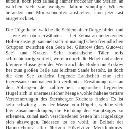
mitteilt, noch jetzt allmälig immer trockener und Stellen, an
welchen sich vor wenigen Jahren sumpfige Wiesen
befanden und Moorschnepfen aushielten, sind jetzt fast
ausgetrocknet.
Die Hügelkette, welche die Schlemminer Berge bildet, und
— wie wir oben erwähnten — bei Zehna zu bedeutenden
Höhen ansteigt, sammelt sich in mannigfachen freundlichen
Gruppen zwischen den Seen bei Güstrow (dem Gutower
See) und Kraken. Sehr romantische Täler, teils
schluchtenartig vertieft, werden durch die Nebel und andere
kleinere Flüsse gebildet. Wenn auch der Boden um Krakow
her zum großen Teile aus leichtem Sande besteht, ist doch
die dem See zunächst liegende Landschaft eine sehr
interessante und namentlich verdient es Erwähnung, dass an
den Abhängen der zahlreichen, ringsumher liegenden
Hügel sich in unermesslicher Menge wohlerhaltene tertiäre
Versteinerungen des Sternberger Kuchens finden. Es ist
sehr schwierig, aus der Masse von Hügeln, welche sich
hier zusammendrängen, die Richtung des Hauptzuges zu
erkennen, zumal nach verschiedenen Seiten hin Hügelzüge
sich abzweigen. Indessen ist es wohl, in Beihalt der
Hauptrichtung aller übrigen Hügelzüge Mecklenburgs,