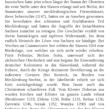
Inzwischen hatte jetzt schon längst der Stamm der Obotriten
die erste Stelle unter den Slawen erlangt und seit Niclot, der
Stammvater unserer mecklenburgischen Fürstenhäuser,
diese beherrschte (1147), hatten sie an Ansehen gewonnen.
Sie bewohnten den schönsten und fruchtbarsten Teil
Mecklenburgs und hatten die Angriffe der benachbarten
Sachsen zunächst zu ertragen. Die Geschichte erzählt von
ihrem hartnäckigen und tapferen Widerstande, bis denn
endlich Heinrich der Löwe von Sachsen sie bändigte. Bei
Verchen am Cummerower See erlitten die Slawen 1164 eine
Niederlage, von welcher sie sich nicht wieder erholten;
Fürst Pribislav, Niclots Sohn, unterwarf sich der
sächsischen Oberhoheit und nun begann die Einwanderung
deutscher Kolonisten in das Slawenland, während die
frühere, durch die Kriege dezimierte Bevölkerung an die
äußersten Grenzen (bei Rostock, im Norden von
Mecklenburg-Strelitz, in der Jabelheide erhielt sie sich
fort) zurückgedrängt wurde. Nun fasste auch das
Christentum schnelleren Fuß. Vom Kloster Doberan aus
wurden Kirchen und Klöster im ganzen Lande erbaut
(Neukloster 1219, Eldena 1230, Rühn 1233, Rehna 1236,
Zarrentin 1246, Ivenak 1252, Wanzka 1290) und von
Südosten her drang das Christentum aus der den Slawen