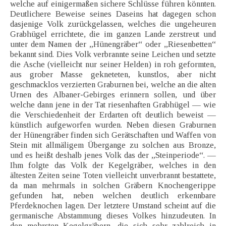
welche auf einigermaßen sichere Schlüsse führen könnten.
Deutlichere Beweise seines Daseins hat dagegen schon
dasjenige Volk zurückgelassen, welches die ungeheuren
Grabhügel errichtete, die im ganzen Lande zerstreut und
unter dem Namen der „Hünengräber“ oder „Riesenbetten“
bekannt sind. Dies Volk verbrannte seine Leichen und setzte
die Asche (vielleicht nur seiner Helden) in roh geformten,
aus grober Masse gekneteten, kunstlos, aber nicht
geschmacklos verzierten Graburnen bei, welche an die alten
Urnen des Albaner-Gebirges erinnern sollen, und über
welche dann jene in der Tat riesenhaften Grabhügel — wie
die Verschiedenheit der Erdarten oft deutlich beweist —
künstlich aufgeworfen wurden. Neben diesen Graburnen
der Hünengräber finden sich Gerätschaften und Waffen von
Stein mit allmäligem Übergange zu solchen aus Bronze,
und es heißt deshalb jenes Volk das der „Steinperiode“. —
Ihm folgte das Volk der Kegelgräber, welches in den
ältesten Zeiten seine Toten vielleicht unverbrannt bestattete,
da man mehrmals in solchen Gräbern Knochengerippe
gefunden hat, neben welchen deutlich erkennbare
Pferdeknochen lagen. Der letztere Umstand scheint auf die
germanische Abstammung dieses Volkes hinzudeuten. In
den mehrsten Kegelgräbern, die sich sehr zahlreich in