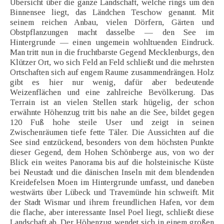
Übersicht über die ganze Landschaft, welche rings um den
Binnensee liegt, das Ländchen Teschow genannt. Mit
seinem reichen Anbau, vielen Dörfern, Gärten und
Obstpflanzungen macht dasselbe — den See im
Hintergrunde — einen ungemein wohltuenden Eindruck.
Man tritt nun in die fruchtbarste Gegend Mecklenburgs, den
Klützer Ort, wo sich Feld an Feld schließt und die mehrsten
Ortschaften sich auf engem Raume zusammendrängen. Holz
gibt es hier nur wenig, dafür aber bedeutende
Weizenflächen und eine zahlreiche Bevölkerung. Das
Terrain ist an vielen Stellen stark hügelig, der schon
erwähnte Höhenzug tritt bis nahe an die See, bildet gegen
120 Fuß hohe steile User und zeigt in seinen
Zwischenräumen tiefe fette Täler. Die Aussichten auf die
See sind entzückend, besonders von dem höchsten Punkte
dieser Gegend, dem Hohen Schönberge aus, von wo der
Blick ein weites Panorama bis auf die holsteinische Küste
bei Neustadt und die dänischen Inseln mit dem blendenden
Kreidefelsen Moen im Hintergrunde umfasst, und daneben
westwärts über Lübeck und Travemünde hin schweift. Mit
der Stadt Wismar und ihrem freundlichen Hafen, vor dem
die flache, aber interessante Insel Poel liegt, schließt diese
Landschaft ab. Der Höhenzug wendet sich in einem großen