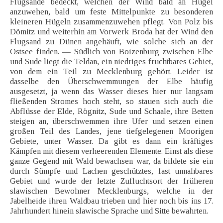
Flugsande bedeckt, welchen der Wind bald an Hügel
anzuwehen, bald um feste Mittelpunkte zu besonderen
kleineren Hügeln zusammenzuwehen pflegt. Von Polz bis
Dömitz und weiterhin am Vorwerk Broda hat der Wind den
Flugsand zu Dünen angehäuft, wie solche sich an der
Ostsee finden. — Südlich von Boizenburg zwischen Elbe
und Sude liegt die Teldan, ein niedriges fruchtbares Gebiet,
von dem ein Teil zu Mecklenburg gehört. Leider ist
dasselbe den Überschwemmungen der Elbe häufig
ausgesetzt, ja wenn das Wasser dieses hier nur langsam
fließenden Stromes hoch steht, so stauen sich auch die
Abflüsse der Elde, Rögnitz, Sude und Schaale, ihre Betten
steigen an, überschwemmen ihre Ufer und setzen einen
großen Teil des Landes, jene tiefgelegenen Moorigen
Gebiete, unter Wasser. Da gibt es dann ein kräftiges
Kämpfen mit diesem verheerenden Elemente. Einst als diese
ganze Gegend mit Wald bewachsen war, da bildete sie ein
durch Sümpfe und Lachen geschütztes, fast unnahbares
Gebiet und wurde der letzte Zufluchtsort der früheren
slawischen Bewohner Mecklenburgs, welche in der
Jabelheide ihren Waldbau trieben und hier noch bis ins 17.
Jahrhundert hinein slawische Sprache und Sitte bewahrten.