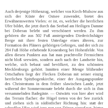
Auch derjenige Höhenzug, welcher von Kirch-Mulsow aus
sich der Küste der Ostsee zuwendet, bietet des
Erwähnenswerten Vieles; er ist, es, welcher die herrlichen
Ufer bildet, die jetzt durch das Seebad am Heiligen Damme
bei Doberan belebt und verschönert werden. Zu ihm
gehören die aus 502 Fuß ansteigenden Diederichshäger
Berge mit ihrer festen Unterlage eines älteren, zur
Formation des Pläners gehörigen Gebirges, und der sich zu
284 Fuß Höhe erhebende Kronenberg bei Hohenfelde. Von
allen diesen Punkten aus hat man prachtvolle Fernsichten
nicht bloß seewärts, sondern auch nach der Landseite hin,
welche, sich bebaut und bevölkert, zu den schönsten
Mecklenburgs gehört. Inmitten einer Menge blühender
Ortschaften liegt der Flecken Doberan mit seiner einzig
herrlichen Spitzbogenkirche, einer der Ausgangspunkte
des Christentums in dem früher slawischen Lande, jetzt
während der Sommermonate belebt durch die sich in ihm
versammelnden Badegäste. — Ostwärts von hier aber wird
das Terrain flacher; die Hügel treten von der See zurück
und ziehen sich in südöstlicher Richtung hin; statt der
schroffen Ufer wird jene nun von Dünen eingefasst, hinter