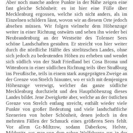
Aber noch manche andere Punkte in der Nähe zeigen eine
fast gleiche Schönheit; es ist hier eine Fülle über
Mecklenburg ergossen, welche sich nicht anders, als im
Einzelnen schildern lässt, wovon wir an diesem Orte jedoch
absehen müssen. Wir folgen vielmehr dem Höhenzuge
weiter in einer Richtung ostwärts und sehen ihn wieder bei
Neubrandenburg an der Westseite des Tolenser Sees
schöne Landschaften gestalten. Er streicht von hier weiter
durch die nördliche Hälfte des strelitzschen Landes, ohne
sich jedoch zu bedeutenden Höhen zu erheben und wendet
sich südlich von der Stadt Friedland bei Cosa Broma und
Wittenborn in einer südlichen Richtung teils über Straßburg
ins Preußische, teils in einem stark ausgeprägten Zweige an
der Grenze von Strelch hinunter, wo er sich mit demjenigen
Höhenzuge verewigt, welcher das ganze südliche
Mecklenburg durchzieht und den Haupthöhenzug dieses
Landes bildet. Jene Zweigkette aber, welche an der östlichen
Grenze von Strelch entlang streicht, enthält wieder viele
Punkte von großer Bedeutung und viele landschaftliche
Szenerien von hoher Schönheit, denen jedoch in den
mehrsten Fällen der Schmuck eines größeren Sees fehlt.
Vor allem Gr.-Miltzow, sodann Daberkow, Helvte,
Mildenitz, wo man von dem nahen Wolfsberge aus in der