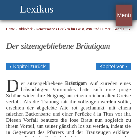
Lexikus
Menü
Home
›
Bibliothek
›
Konversations-Lexikon für Geist, Witz und Humor - Band 1 - B
› Der sitzengebliebene Bräutigam
Der sitzengebliebene Bräutigam
‹ Kapitel zurück
Kapitel vor ›
D
er sitzengebliebene
Bräutigam
. Auf Zureden eines
habsüchtigen Vormundes hatte sich eine junge
Schöne wider ihre Neigung mit einem reichen alten Greise
verlobt. Als die Trauung mit ihr vollzogen werden sollte,
erschien der abgelebte Alte rot geschminkt, mit einem
falschen Backenbarte und einer Perücke à la Titus vor ihr.
Diesen Vorfall benutzte die lose Braut nun sogleich zu
ihrem Vorteil, um seiner gänzlich los zu werden, indem sie
in Gegenwart des Pfarrers und der Trauzeugen erklärte: