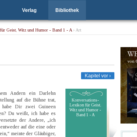
Verlag
Bibliothek
für Geist, Witz und Humor - Band 1 - A
› Art
Kapitel vor ›
inem Andern ein Darlehn
ellung auf die Bühne trat,
Konversations-
Lexikon für Geist,
h habe Dir zwei Guineen
Witz und Humor -
en? Du weißt, ich habe es
Band 1 - A
ersetzte der Andere, „ich
entweder auf die eine oder
ein,“ meinte der Gläubiger,