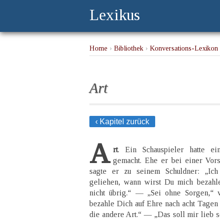
Lexikus
Home
›
Bibliothek
›
Konversations-Lexikon 
Art
‹ Kapitel zurück
A
rt
. Ein Schauspieler hatte e
gemacht. Ehe er bei einer Vorst
sagte er zu seinem Schuldner: „Ic
geliehen, wann wirst Du mich bezahl
nicht übrig.“ — „Sei ohne Sorgen,“ v
bezahle Dich auf Ehre nach acht Tagen 
die andere Art.“ — „Das soll mir lieb s