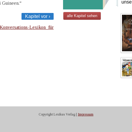
unse
i Guineen.“
alle Kapitel sehen
Kapitel vor ›
Konversations-Lexikon für
Copyright Lexikus Verlag |
Impressum