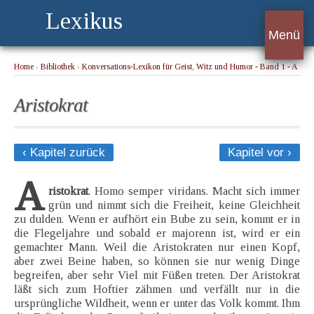
Lexikus
Menü
Home
›
Bibliothek
›
Konversations-Lexikon für Geist, Witz und Humor - Band 1 - A
› Aristokrat
Aristokrat
‹ Kapitel zurück
Kapitel vor ›
A
ristokrat
. Homo semper viridans. Macht sich immer
grün und nimmt sich die Freiheit, keine Gleichheit
zu dulden. Wenn er aufhört ein Bube zu sein, kommt er in
die Flegeljahre und sobald er majorenn ist, wird er ein
gemachter Mann. Weil die Aristokraten nur einen Kopf,
aber zwei Beine haben, so können sie nur wenig Dinge
begreifen, aber sehr Viel mit Füßen treten. Der Aristokrat
läßt sich zum Hoftier zähmen und verfällt nur in die
ursprüngliche Wildheit, wenn er unter das Volk kommt. Ihm