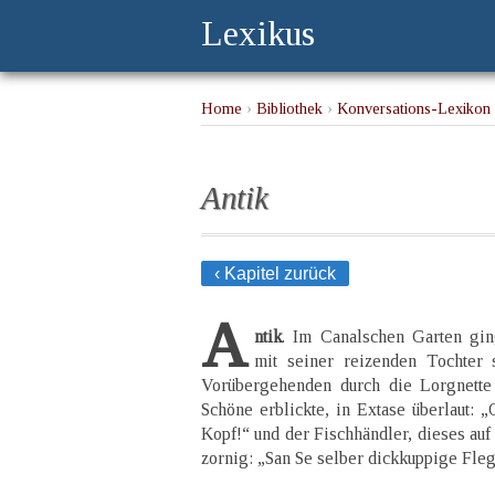
Lexikus
Home
›
Bibliothek
›
Konversations-Lexikon 
Antik
‹ Kapitel zurück
A
ntik
. Im Canalschen Garten gin
mit seiner reizenden Tochter s
Vorübergehenden durch die Lorgnette 
Schöne erblickte, in Extase überlaut: „
Kopf!“ und der Fischhändler, dieses auf
zornig: „San Se selber dickkuppige Fleg