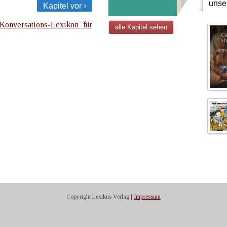
unse
Kapitel vor ›
Konversations-Lexikon für
alle Kapitel sehen
Copyright Lexikus Verlag |
Impressum