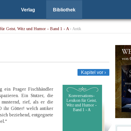
Verlag
Bibliothek
für Geist, Witz und Humor - Band 1 - A
› Antik
Kapitel vor ›
g ein Prager Fischhändler
pazieren. Ein Stutzer, die
Konversations-
Lexikon für Geist,
musternd, rief, als er die
Witz und Humor -
O ihr Götter! welch antiker
Band 1 - A
 sich beziehend, entgegnete
el.“