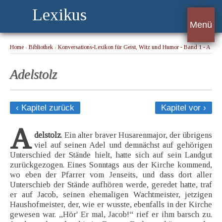
Lexikus
Menü
Home
›
Bibliothek
›
Konversations-Lexikon für Geist, Witz und Humor - Band 1 - A
› Adelstolz
Adelstolz
‹ Kapitel zurück
Kapitel vor ›
A
delstolz
. Ein alter braver Husarenmajor, der übrigens
viel auf seinen Adel und demnächst auf gehörigen
Unterschied der Stände hielt, hatte sich auf sein Landgut
zurückgezogen. Eines Sonntags aus der Kirche kommend,
wo eben der Pfarrer vom Jenseits, und dass dort aller
Unterschieb der Stände aufhören werde, geredet hatte, traf
er auf Jacob, seinen ehemaligen Wachtmeister, jetzigen
Haushofmeister, der, wie er wusste, ebenfalls in der Kirche
gewesen war. „Hör' Er mal, Jacob!“ rief er ihm barsch zu.