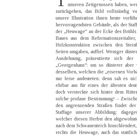
T
unseren Zeitgenossen haben, wen
zurückgehen, das Bild vollständig v
unsere Illustration ihnen heute vorfüh
hervorragendsten Gebäude, als der Staff
der „Heuwage“ an der Ecke des Brühls u
Baues aus dem Reformationszeitalter
Holzkonstruktion zwischen den Stein
Seiten umgaben, auffiel. Weniger düster,
Ausdehnung, präsentierte sich de
„Georgenhaus“; um so düsterer aber 
desselben, welchen die „eisernen Vorhä
nur leise andeuteten; denn sah es nic
ehrbar aus für eines der ältesten de
doch versteckte sich hinter dem Ritte
solche profane Bestimmung! – Zwisch
den angrenzenden Straßen findet der
Staffage unserer Abbildung; dageg
welcher diesen Herbst den altgewohnt
nach dem Schwanenteich hinschlendert, 
rechts die Heuwage, auch das stattli