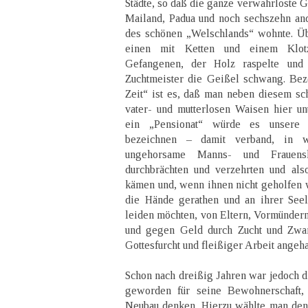
Städte, so daß die ganze verwahrloste G
Mailand, Padua und noch sechszehn an
des schönen „Welschlands“ wohnte. Ü
einen mit Ketten und einem Klot
Gefangenen, der Holz raspelte und
Zuchtmeister die Geißel schwang. Beze
Zeit“ ist es, daß man neben diesem s
vater- und mutterlosen Waisen hier u
ein „Pensionat“ würde es unsere 
bezeichnen – damit verband, in w
ungehorsame Manns- und Frauens
durchbrächten und verzehrten und also
kämen und, wenn ihnen nicht geholfen
die Hände gerathen und an ihrer Seel
leiden möchten, von Eltern, Vormünder
und gegen Geld durch Zucht und Zwa
Gottesfurcht und fleißiger Arbeit angeh
Schon nach dreißig Jahren war jedoch 
geworden für seine Bewohnerschaft
Neubau denken. Hierzu wählte man den 