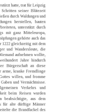
türzt hatte, trat für Leipzig
Schritten seiner Blütezeit
ließen durch Waldungen und
ungen herstellen, bauten
reiteten, unterstützt durch
gs mit ganz Mitteleuropa,
chöpfungen gehörte auch das
r 1222 gleichzeitig mit dem
er und Wandersleute, die
 Niemand aufnehmen wollte,
eihundert Jahre hindurch
der Bürgerschaft an diese
er arme, kranke Fremdlinge
Gottes willen, und fromme
h Gaben und Vermächtnisse.
lgemeinen Verkehrs und
hkeit beim Reisen wurden
n beabsichtigte, aus dem
 für alte dürftige Männer
itelte die Brandfackel des