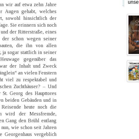
unse
n wir auf etwa zehn Jahre
or Augen gehabt, welches
rt, sowohl hinsichtlich der
age. Sie erinnern sich noch
nd der Ritterstraße, eines
, der schon wegen seiner
bauten, die ihn von allen
 ja sogar stattlich in seiner
r Heuwage gegenüber das
war der Inhalt und Zweck
nglein“ an vielen Fenstern
ht viel zu respektabel und
utschen Zuchthäuser? – Und
r St. Georg des Haupttores
en beiden Gebäuden und in
 Reisende heute noch die
en wird der Messfremde,
en Gang den Brühl entlang
nun, wie schon seit Jahren
che Georgenhaus vergeblich