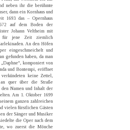
und neben ihr die berühmte
nser, dann ein Kornhaus und
seit 1693 das – Opernhaus
 1672 auf dem Boden der
ister Johann Veltheim mit
 für jene Zeit ziemlich
arlekinaden. An den Höfen
Oper eingeschmeichelt und
an gefunden haben, da man
t „Daphne“, komponiert von
nda und Bontempi, eröffnet
 verkündeten keine Zettel,
 an quer über die Straße
 den Namen und Inhalt der
ielten. Am 1. Oktober 1699
 seinem ganzen zahlreichen
d vielen fürstlichen Gästen
gen der Sänger und Musiker
siedelte die Oper nach dem
tte, wo zuerst die Mönche