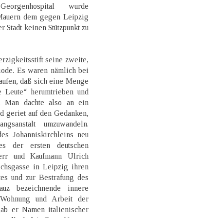
eorgenhospital wurde
 Mauern dem gegen Leipzig
 Stadt keinen Stützpunkt zu
zigkeitsstift seine zweite,
riode. Es waren nämlich bei
aufen, daß sich eine Menge
e Leute“ herumtrieben und
n. Man dachte also an ein
d geriet auf den Gedanken,
gsanstalt umzuwandeln.
es Johanniskirchleins neu
es der ersten deutschen
err und Kaufmann Ulrich
chsgasse in Leipzig ihren
es und zur Bestrafung des
auz bezeichnende innere
r Wohnung und Arbeit der
ab er Namen italienischer