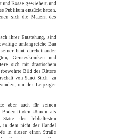
t und Rosse gewiehert, und
es Publikum entzückt hatten,
enen sich die Mauern des
ach ihrer Entstehung, sind
ewaltige umfangreiche Bau
einer bunt durcheinander
ten, Geisteskranken und
ztere sich mit drastischem
rbewehrte Bild des Ritters
schaft von Sanct Stich“ zu
hwunden, um der Leipziger
tte aber auch für seinen
n Boden finden können, als
 Stätte des lebhaftesten
, in dem nicht der Handel
fe in dieser einen Straße