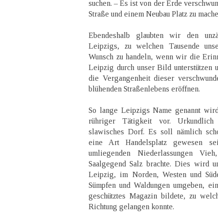
suchen. – Es ist von der Erde verschwun
Straße und einem Neubau Platz zu mache
Ebendeshalb glaubten wir den unzä
Leipzigs, zu welchen Tausende uns
Wunsch zu handeln, wenn wir die Erinne
Leipzig durch unser Bild unterstützen 
die Vergangenheit dieser verschwund
blühenden Straßenlebens eröffnen.
So lange Leipzigs Name genannt wird,
rühriger Tätigkeit vor. Urkundlich
slawisches Dorf. Es soll nämlich sch
eine Art Handelsplatz gewesen s
umliegenden Niederlassungen Vieh
Saalgegend Salz brachte. Dies wird u
Leipzig, im Norden, Westen und Süde
Sümpfen und Waldungen umgeben, ein 
geschütztes Magazin bildete, zu welc
Richtung gelangen konnte.