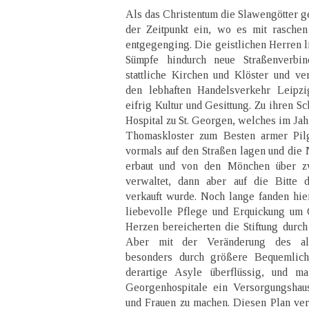
Als das Christentum die Slawengötter ges
der Zeitpunkt ein, wo es mit raschen 
entgegenging. Die geistlichen Herren 
Sümpfe hindurch neue Straßenverbind
stattliche Kirchen und Klöster und verb
den lebhaften Handelsverkehr Leipzi
eifrig Kultur und Gesittung. Zu ihren S
Hospital zu St. Georgen, welches im Jah
Thomaskloster zum Besten armer Pilg
vormals auf den Straßen lagen und die
erbaut und von den Mönchen über zw
verwaltet, dann aber auf die Bitte 
verkauft wurde. Noch lange fanden hi
liebevolle Pflege und Erquickung um 
Herzen bereicherten die Stiftung durc
Aber mit der Veränderung des al
besonders durch größere Bequemlic
derartige Asyle überflüssig, und ma
Georgenhospitale ein Versorgungshaus
und Frauen zu machen. Diesen Plan vere