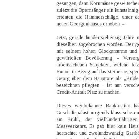
gesungen, dann Kornmäuse gezwitscher
zuletzt die Opernsänger ein kunstsinnig
ertönten die Hämmerschläge, unter d
neuen Georgenhauses erhoben. –
Jetzt, gerade hundertsiebenzig Jahre n
dieselben abgebrochen worden. Der g
mit seinem hohen Glockenturme und s
gewürfelten Bevölkerung – Versorg
arbeitsscheuen Subjekten, welche let
Humor in Bezug auf das steinerne, spee
Georg über dem Haupttore als „Brüder
bezeichnen pflegten – ist nun versc
Credit-Anstalt Platz zu machen.
Dieses weitbekannte Bankinstitut hä
Geschäftspalast nirgends klassischere
am Brühl, der vielhundertjährigen
Messverkehrs. Es gab hier kein Haus
herrschte, und zweiundzwanzig Gasthö