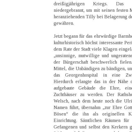
dreißigjährigen Kriegs. Das G
niedergebrannt, um mit seinen festen
heranziehenden Tilly bei Belagerung der
gewähren.
Jetzt begann für das ehrwürdige Barmher
kulturhistorisch höchst interessante Pe
dem Rate der Stadt viele Klagen eingel
„unsinnige, mutwillige und ungeraten
der Bürgerschaft beschwerlich fiele
Mittel, die Unbändigen zu bändigen, un
das Georgenhospital in eine Zwan
Hierdurch erlangte das in der Nähe d
aufgebaute Gebäude die Ehre, ein
Zuchthäuser zu werden. Der Rathsh
Welsch, nach dem heute noch die Ulri
Namen führt, übernahm „zur Ehre Gott
Bösen“ die ihn als originellen K
Einrichtung. Sämtlichen Räumen fü
Gefangenen und selbst den Kerkern g