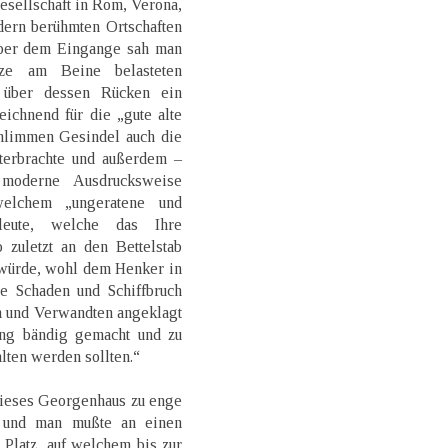
esellschaft in Rom, Verona,
dern berühmten Ortschaften
ber dem Eingange sah man
ze am Beine belasteten
 über dessen Rücken ein
ichnend für die „gute alte
chlimmen Gesindel auch die
nterbrachte und außerdem –
moderne Ausdrucksweise
elchem „ungeratene und
leute, welche das Ihre
 zuletzt an den Bettelstab
 würde, wohl dem Henker in
e Schaden und Schiffbruch
n und Verwandten angeklagt
ng bändig gemacht und zu
alten werden sollten.“
dieses Georgenhaus zu enge
, und man mußte an einen
Platz, auf welchem bis zur