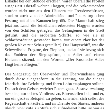
Eskadre bei der Slobode erschien, waren überall die Pforten
ausgeziert. Überall wehten Flaggen, und die Ankommenden
wurden nicht nur aus den Häusern mit Freudenschüssen,
sondern auch von der Admiralitäts- und Petersburgischen
Festung mit allen Kanonen begrüßt. Die Mannschaft stieg
jetzt ans Land; die feindlichen erbeuteten Flaggen wurden
von den Schiffen getragen, die Gefangenen in die Stadt
geführt, und die eroberten Schiffe, so wie sie in
Schlachtordnung gestanden hatten, vor einem Platz bei der
großen Neva zur Schau gestellt *). Das Hauptschiff, war die
Schwedische Fregatte, der Elephant, und auf sie bezog sich
das Emblem der Siegespforte, ein Adler auf einem
Elefanten sitzend, mit den Worten: „Der Russische Adler
fängt keine Fliegen.“
Der Siegeszug der Überwinder und Überwundenen ging
durch diese Siegespforte in die Festung, wo die Sieger
feierlich ihre Belobung und ihren Lohn empfangen sollten.
Da nach dem Geiste, welcher Peters ganze Staatsverwaltung
beseelte, nur echtes Verdienst zu, Ehrenstellen hob, und er,
um ein großes Beispiel zu geben, scheinbar sich selbst der
Regentschaft entäußert, und im Dienste des Staates, anderen
gleich, von Stufe zu Stufe sich aufgedienet hatte, so war es