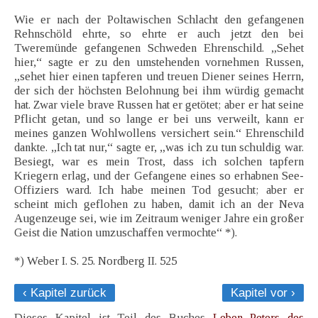
Wie er nach der Poltawischen Schlacht den gefangenen
Rehnschöld ehrte, so ehrte er auch jetzt den bei
Tweremünde gefangenen Schweden Ehrenschild. „Sehet
hier,“ sagte er zu den umstehenden vornehmen Russen,
„sehet hier einen tapferen und treuen Diener seines Herrn,
der sich der höchsten Belohnung bei ihm würdig gemacht
hat. Zwar viele brave Russen hat er getötet; aber er hat seine
Pflicht getan, und so lange er bei uns verweilt, kann er
meines ganzen Wohlwollens versichert sein.“ Ehrenschild
dankte. „Ich tat nur,“ sagte er, „was ich zu tun schuldig war.
Besiegt, war es mein Trost, dass ich solchen tapfern
Kriegern erlag, und der Gefangene eines so erhabnen See-
Offiziers ward. Ich habe meinen Tod gesucht; aber er
scheint mich geflohen zu haben, damit ich an der Neva
Augenzeuge sei, wie im Zeitraum weniger Jahre ein großer
Geist die Nation umzuschaffen vermochte“ *).
*) Weber I. S. 25. Nordberg II. 525
‹ Kapitel zurück
Kapitel vor ›
Dieses Kapitel ist Teil des Buches
Leben Peters des