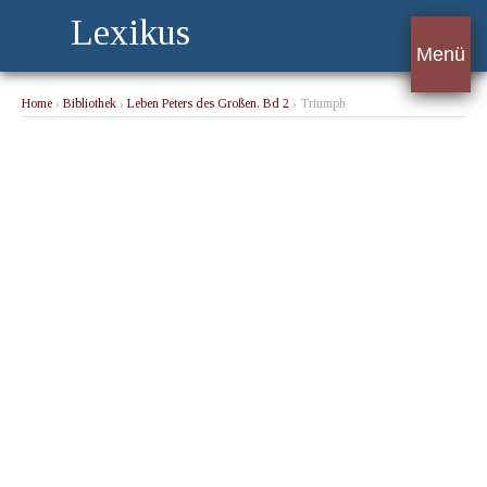
Lexikus
Menü
Home
›
Bibliothek
›
Leben Peters des Großen. Bd 2
› Triumph