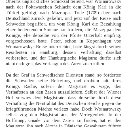
Oheims unglückliches Schicksal teilend, war Woinarowsky
nach der Poltawaschen Schlacht dem König Karl in die
Türkei gefolgt, nach Mazeppas Tode (1709) aber nach
Deutschland zurück gekehrt, und jetzt auf der Reise nach
Schweden begriffen, um vom König Karl die Bezahlung
einer bedeutenden Summe zu fordern, die Mazeppa dem
Könige, ehe derselbe von der Pforte Unterhalt empfing,
vorgeschossen hatte. Peter, schon in Kopenhagen von
Woinarowskys Reise unterrichtet, hatte längst durch seinen
Residenten in Hamburg, dessen Verhaftung daselbst
vorbereitet, und der Hamburgische Magistrat durfte sich
nicht entlegen, das Verlangen des Zaren zu erfüllen.
Da der Graf in Schwedischen Diensten stand, so forderten
die Schweden seine Befreiung und drohten mit ihres
Königs Rache, sofern der Magistrat es wage, den
Verhafteten an den Zaren auszuliefern. Selbst der Wiener
Hof verwies dem Magistrate, dass derselbe durch diese
Verhaftung die Neutralität des Deutschen Reichs gegen die
kriegführenden Mächte verletzt habe. Doch Woinarowsky
selbst zog den Magistrat aus der Verlegenheit. In der
Hoffnung, Gnade vor dem Zaren zu finden, bat er den
Magistrat, ihn nach Altona in Dänische Gewahrsam führen