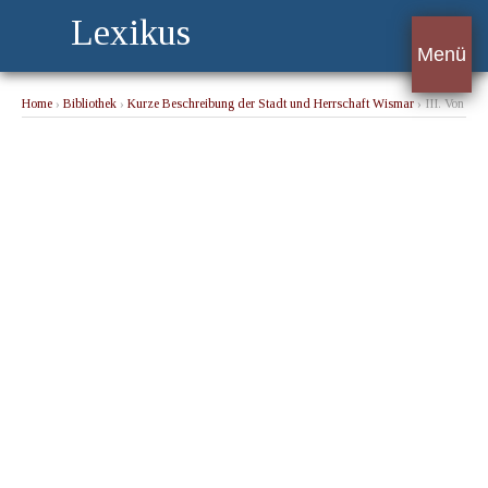
Lexikus
Menü
Home
›
Bibliothek
›
Kurze Beschreibung der Stadt und Herrschaft Wismar
› III. Von
eben dergleichen Privilegien, die man in den mittleren Zeiten erhalten.