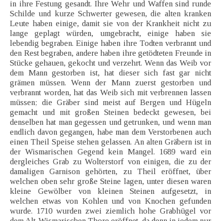
in ihre Festung gesandt. Ihre Wehr und Waffen sind runde
Schilde und kurze Schwerter gewesen, die alten kranken
Leute haben einige, damit sie von der Krankheit nicht zu
lange geplagt würden, umgebracht, einige haben sie
lebendig begraben. Einige haben ihre Todten verbrannt und
den Rest begraben, andere haben ihre getödteten Freunde in
Stücke gehauen, gekocht und verzehrt. Wenn das Weib vor
dem Mann gestorben ist, hat dieser sich fast gar nicht
grämen müssen. Wenn der Mann zuerst gestorben und
verbrannt worden, hat das Weib sich mit verbrennen lassen
müssen; die Gräber sind meist auf Bergen und Hügeln
gemacht und mit großen Steinen bedeckt gewesen, bei
denselben hat man gegessen und getrunken, und wenn man
endlich davon gegangen, habe man dem Verstorbenen auch
einen Theil Speise stehen gelassen. An alten Gräbern ist in
der Wismarischen Gegend kein Mangel. 1689 ward ein
dergleiches Grab zu Wolterstorf von einigen, die zu der
damaligen Garnison gehörten, zu Theil eröffnet, über
welchen oben sehr große Steine lagen, unter diesen waren
kleine Gewölber von kleinen Steinen aufgesetzt, in
welchen etwas von Kohlen und von Knochen gefunden
wurde. 1710 wurden zwei ziemlich hohe Grabhügel vor
dem Alt-Wismarischen Thore eröffnet, da denn in jedem nur