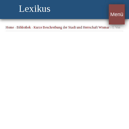
Lexikus
Menü
Home
›
Bibliothek
›
Kurze Beschreibung der Stadt und Herrschaft Wismar
› I. Von
einigen alten Gewohnheiten, welche in Wismar mögen gebräuchlich gewesen sein.