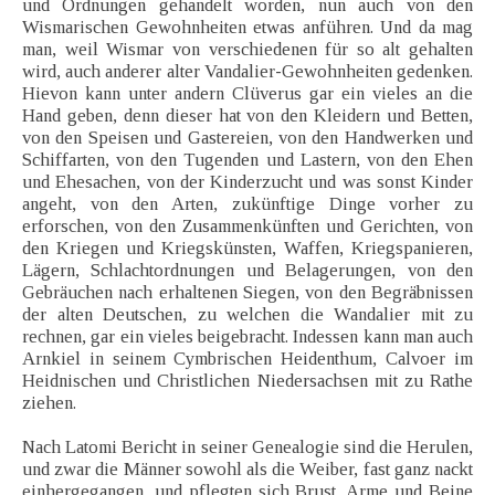
und Ordnungen gehandelt worden, nun auch von den
Wismarischen Gewohnheiten etwas anführen. Und da mag
man, weil Wismar von verschiedenen für so alt gehalten
wird, auch anderer alter Vandalier-Gewohnheiten gedenken.
Hievon kann unter andern Clüverus gar ein vieles an die
Hand geben, denn dieser hat von den Kleidern und Betten,
von den Speisen und Gastereien, von den Handwerken und
Schiffarten, von den Tugenden und Lastern, von den Ehen
und Ehesachen, von der Kinderzucht und was sonst Kinder
angeht, von den Arten, zukünftige Dinge vorher zu
erforschen, von den Zusammenkünften und Gerichten, von
den Kriegen und Kriegskünsten, Waffen, Kriegspanieren,
Lägern, Schlachtordnungen und Belagerungen, von den
Gebräuchen nach erhaltenen Siegen, von den Begräbnissen
der alten Deutschen, zu welchen die Wandalier mit zu
rechnen, gar ein vieles beigebracht. Indessen kann man auch
Arnkiel in seinem Cymbrischen Heidenthum, Calvoer im
Heidnischen und Christlichen Niedersachsen mit zu Rathe
ziehen.
Nach Latomi Bericht in seiner Genealogie sind die Herulen,
und zwar die Männer sowohl als die Weiber, fast ganz nackt
einhergegangen, und pflegten sich Brust, Arme und Beine