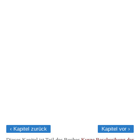
‹ Kapitel zurück
Kapitel vor ›
Dieses Kapitel ist Teil des Buches
Kurze Beschreibung der