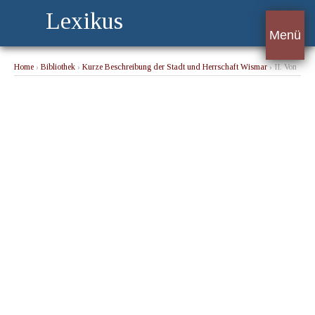
Lexikus
Menü
Home
›
Bibliothek
›
Kurze Beschreibung der Stadt und Herrschaft Wismar
› II. Von
den Friedensverhandlungen, welche Wismar im Verein mit den Hansa-Städten
anderwärts unternommen.