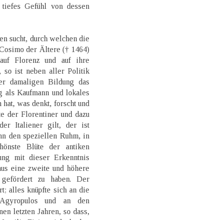
 tiefes Gefühl von dessen
n sucht, durch welchen die
 Cosimo der Ältere († 1464)
uf Florenz und auf ihre
so ist neben aller Politik
er damaligen Bildung das
g als Kaufmann und lokales
 hat, was denkt, forscht und
te der Florentiner und dazu
r Italiener gilt, der ist
ann den speziellen Ruhm, in
hönste Blüte der antiken
ng mit dieser Erkenntnis
mus eine zweite und höhere
 gefördert zu haben. Der
; alles knüpfte sich an die
 Agyropulos und an den
en letzten Jahren, so dass,