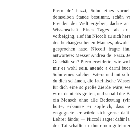
Piero de’ Pazzi, Sohn eines vorn
demselben Stande bestimmt, schön 
Freuden der Welt ergeben, dachte an 
Wissenschaft. Eines Tages, als er
vorbeiging, rief ihn Niccoli zu sich he
des hochangesehenen Mannes, obwohl 
gesprochen hatte. Niccoli fragte ih
antwortete: Messer Andrea de’ Pazzi. Je
Geschäft sei? Piero erwiderte, wie wohl
mir es wohl sein, attendo a darmi buon
Sohn eines solchen Vaters und mit solch
du dich schämen, die lateinische Wissen
für dich eine so große Zierde wäre; wen
wirst du nichts gelten, und sobald die B
ein Mensch ohne alle Bedeutung (virt
hörte, erkannte er sogleich, dass 
entgegnete, er würde sich gerne daft
Lehrer fände; — Niccoli sagte: dafür l
der Tat schaffte er ihm einen gelehrte