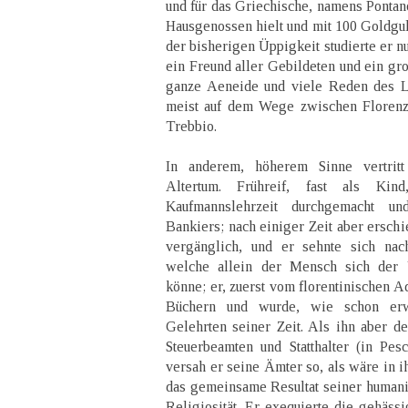
und für das Griechische, namens Pontan
Hausgenossen hielt und mit 100 Goldguld
der bisherigen Üppigkeit studierte er 
ein Freund aller Gebildeten und ein gr
ganze Aeneide und viele Reden des Li
meist auf dem Wege zwischen Florenz
Trebbio.
In anderem, höherem Sinne vertrit
Altertum. Frühreif, fast als Kin
Kaufmannslehrzeit durchgemacht u
Bankiers; nach einiger Zeit aber erschi
vergänglich, und er sehnte sich nac
welche allein der Mensch sich der U
könne; er, zuerst vom florentinischen A
Büchern und wurde, wie schon erw
Gelehrten seiner Zeit. Als ihn aber der
Steuerbeamten und Statthalter (in Pesc
versah er seine Ämter so, als wäre in i
das gemeinsame Resultat seiner humanis
Religiosität. Er exequierte die gehässi