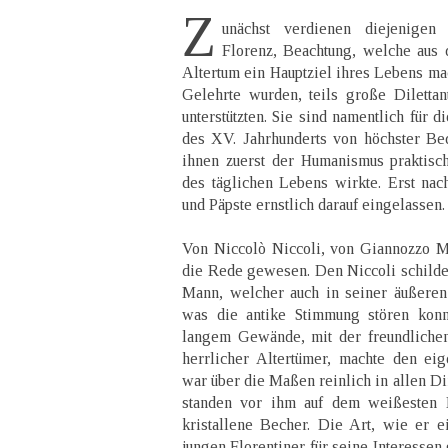
Z
unächst verdienen diejenigen 
Florenz, Beachtung, welche aus 
Altertum ein Hauptziel ihres Lebens mac
Gelehrte wurden, teils große Diletta
unterstützten. Sie sind namentlich für 
des XV. Jahrhunderts von höchster Be
ihnen zuerst der Humanismus praktisc
des täglichen Lebens wirkte. Erst nac
und Päpste ernstlich darauf eingelassen.
Von Niccolò Niccoli, von Giannozzo M
die Rede gewesen. Den Niccoli schilder
Mann, welcher auch in seiner äußeren
was die antike Stimmung stören konn
langem Gewände, mit der freundliche
herrlicher Altertümer, machte den eig
war über die Maßen reinlich in allen D
standen vor ihm auf dem weißesten 
kristallene Becher. Die Art, wie er 
jungen Florentiner für seine Interessen 