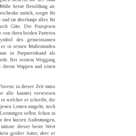
e Mühe keine Besoldung an;
eschenke zurück, sorgte für
 und tat überhaupt alles für
rch Güte. Die Pistojesen
 von ihren beiden Parteien
Symbol des gemeinsamen
e er in seinen Mußestunden
ann in Purpureinband als
wurde. Bei seinem Weggang
it ihrem Wappen und einen
lorenz in dieser Zeit muss
ie alle kannte) verwiesen
in welcher er schreibt, die
 jenen Leuten umgeht, noch
Leistungen selbst. Schon in
n den kurzen Andeutungen,
 müsste dieser beste Wert
kein großer Autor, aber er