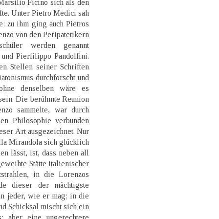
arsilio Ficino sich als den
te. Unter Pietro Medici sah
e; zu ihm ging auch Pietros
enzo von den Peripatetikern
schüler werden genannt
und Pierfilippo Pandolfini.
n Stellen seiner Schriften
iatonismus durchforscht und
 ohne denselben wäre es
 sein. Die berühmte Reunion
enzo sammelte, war durch
hen Philosophie verbunden
eser Art ausgezeichnet. Nur
la Mirandola sich glücklich
n lässt, ist, dass neben all
eweihte Stätte italienischer
strahlen, in die Lorenzos
ade dieser der mächtigste
hn jeder, wie er mag; in die
d Schicksal mischt sich ein
; aber eine ungerechtere