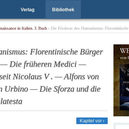
Verlag
Bibliothek
aissance in Italien. 3. Buch
› Die Förderer des Humanismus: Florentinisch
it Nicolaus V . — Alfons von Neapel — Federigo von Urbino — Die Sforza
nismus: Florentinische Bürger
 — Die früheren Medici —
eit Nicolaus V . — Alfons von
 Urbino — Die Sforza und die
latesta
Kapitel vor ›