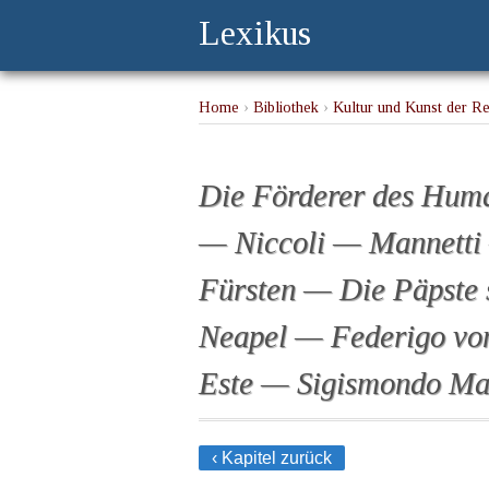
Lexikus
Home
›
Bibliothek
›
Kultur und Kunst der Ren
früheren Medici — Fürsten — Die Päpste se
Die Förderer des Huma
— Niccoli — Mannetti
Fürsten — Die Päpste s
Neapel — Federigo von
Este — Sigismondo Ma
‹ Kapitel zurück