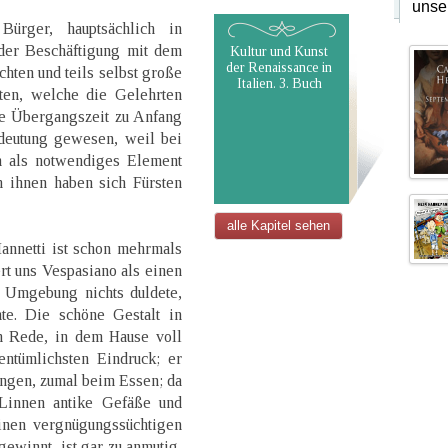
unse
Bürger, hauptsächlich in
der Beschäftigung mit dem
Kultur und Kunst
der Renaissance in
hten und teils selbst große
Italien. 3. Buch
nten, welche die Gelehrten
die Übergangszeit zu Anfang
deutung gewesen, weil bei
h als notwendiges Element
h ihnen haben sich Fürsten
alle Kapitel sehen
annetti ist schon mehrmals
t uns Vespasiano als einen
 Umgebung nichts duldete,
te. Die schöne Gestalt in
n Rede, in dem Hause voll
entümlichsten Eindruck; er
ingen, zumal beim Essen; da
Linnen antike Gefäße und
einen vergnügungssüchtigen
gewinnt, ist gar zu anmutig,