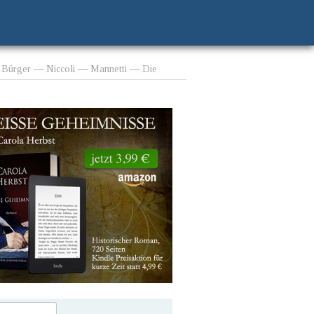
e Bürger — Niccoli — Mannetti — Die
 und die Este — Sigismondo Malatesta