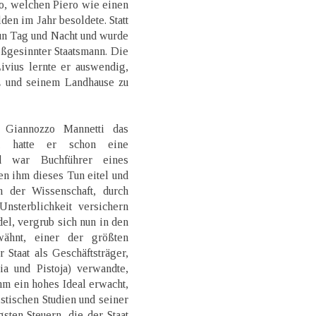
o, welchen Piero wie einen
en im Jahr besoldete. Statt
nun Tag und Nacht und wurde
oßgesinnter Staatsmann. Die
vius lernte er auswendig,
 und seinem Landhause zu
t Giannozzo Mannetti das
d, hatte er schon eine
nd war Buchführer eines
en ihm dieses Tun eitel und
h der Wissenschaft, durch
nsterblichkeit versichern
del, vergrub sich nun in den
ähnt, einer der größten
 Staat als Geschäftsträger,
ia und Pistoja) verwandte,
hm ein hohes Ideal erwacht,
tischen Studien und seiner
gsten Steuern, die der Staat