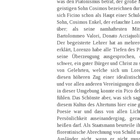
was den Piatonismus betraf, der große M
geistigen Sohn Cosimos bezeichnen durf
sich Ficino schon als Haupt einer Schul
Sohn, Cosimos Enkel, der erlauchte Lor
über; als seine namhaftesten Mit
Bartolommeo Valori, Donato Acciajuoli 
Der begeisterte Lehrer hat an mehrere
erklärt, Lorenzo habe alle Tiefen des P
seine Überzeugung ausgesprochen,
schwer, ein guter Bürger und Christ zu
von Gelehrten, welche sich um Lor
diesen höheren Zug einer idealistisc
und vor allen anderen Vereinigungen di
in dieser Umgebung konnte ein Pico del
fühlen. Das Schönste aber, was sich sage
diesem Kultus des Altertums hier eine g
Poesie war und dass von allen Licht
Persönlichkeit auseinanderging, ger
heißen darf. Als Staatsmann beurteile i
florentinische Abrechnung von Schuld un
Ausländer nicht, wenn er nicht muss