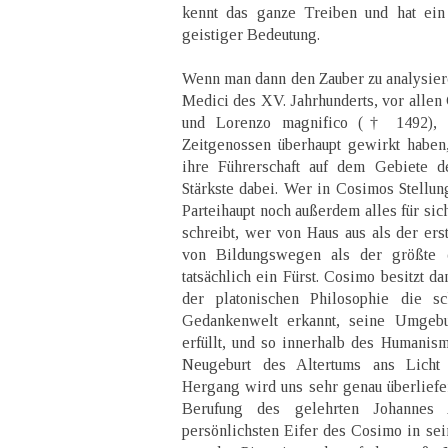
kennt das ganze Treiben und hat ein
geistiger Bedeutung.
Wenn man dann den Zauber zu analysiere
Medici des XV. Jahrhunderts, vor allen
und Lorenzo magnifico († 1492), a
Zeitgenossen überhaupt gewirkt haben, 
ihre Führerschaft auf dem Gebiete d
Stärkste dabei. Wer in Cosimos Stellun
Parteihaupt noch außerdem alles für sich
schreibt, wer von Haus aus als der ers
von Bildungswegen als der größte de
tatsächlich ein Fürst. Cosimo besitzt d
der platonischen Philosophie die sc
Gedankenwelt erkannt, seine Umgebu
erfüllt, und so innerhalb des Humanis
Neugeburt des Altertums ans Licht
Hergang wird uns sehr genau überliefert
Berufung des gelehrten Johannes
persönlichsten Eifer des Cosimo in sein