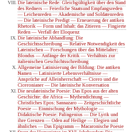
Die lateinische Rede: Gleichgültigkeit über den Stand
des Redners — Feierliche Staatsund Empfangsreden
— Leichenreden — Akademische und Soldatenreden
— Die lateinische Predigt — Erneuerung der antiken
Rhetorik — Form und Inhalt; das Zitieren — Fingierte
Reden — Verfall der Eloquenz
Die lateinische Abhandlung: Die
Geschichtsschreibung — Relative Notwendigkeit des
Lateinischen — Forschungen über das Mittelalter;
Blondus — Anfänge der Kritik — Verhältnis zur
italienischen Geschichtsschreibung
Allgemeine Latinisierung der Bildung: Die antiken
Namen — Latinisierte Lebensverhältnisse —
Ansprüche auf Alleinherrschaft — Cicero und die
Ciceronianer — Die lateinische Konversation
Die neulateinische Poesie: Das Epos aus der alten
Geschichte; die Africa — Mythendichtung —
Christliches Epos; Sannazaro — Zeitgeschichtliche
Poesie — Einmischung der Mythologie —
Didaktische Poesie; Palingenius — Die Lyrik und
ihre Grenzen — Oden auf Heilige — Elegien und
ähnliches — Das Epigramm — Macaronische Poesie