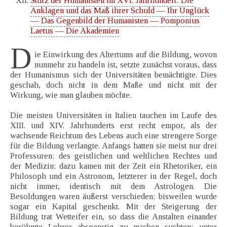
Sturz der Humanisten im XVI. Jahrhundert: Die
Anklagen und das Maß ihrer Schuld — Ihr Unglück
— Das Gegenbild der Humanisten — Pomponius
Laetus — Die Akademien
D
ie Einwirkung des Altertums auf die Bildung, wovon
nunmehr zu handeln ist, setzte zunächst voraus, dass
der Humanismus sich der Universitäten bemächtigte. Dies
geschah, doch nicht in dem Maße und nicht mit der
Wirkung, wie man glauben möchte.
Die meisten Universitäten in Italien tauchen im Laufe des
XIII. und XIV. Jahrhunderts erst recht empor, als der
wachsende Reichtum des Lebens auch eine strengere Sorge
für die Bildung verlangte. Anfangs hatten sie meist nur drei
Professuren: des geistlichen und weltlichen Rechtes und
der Medizin; dazu kamen mit der Zeit ein Rhetoriker, ein
Philosoph und ein Astronom, letzterer in der Regel, doch
nicht immer, identisch mit dem Astrologen. Die
Besoldungen waren äußerst verschieden; bisweilen wurde
sogar ein Kapital geschenkt. Mit der Steigerung der
Bildung trat Wetteifer ein, so dass die Anstalten einander
berühmte Lehrer abspenstig zu machen suchten; unter