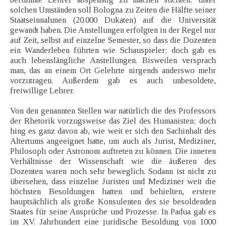
solchen Umständen soll Bologna zu Zeiten die Hälfte seiner
Staatseinnahmen (20.000 Dukaten) auf die Universität
gewandt haben. Die Anstellungen erfolgten in der Regel nur
auf Zeit, selbst auf einzelne Semester, so dass die Dozenten
ein Wanderleben führten wie Schauspieler; doch gab es
auch lebenslängliche Anstellungen. Bisweilen versprach
man, das an einem Ort Gelehrte nirgends anderswo mehr
vorzutragen. Außerdem gab es auch unbesoldete,
freiwillige Lehrer.
Von den genannten Stellen war natürlich die des Professors
der Rhetorik vorzugsweise das Ziel des Humanisten; doch
hing es ganz davon ab, wie weit er sich den Sachinhalt des
Altertums angeeignet hatte, um auch als Jurist, Mediziner,
Philosoph oder Astronom auftreten zu können. Die inneren
Verhältnisse der Wissenschaft wie die äußeren des
Dozenten waren noch sehr beweglich. Sodann ist nicht zu
übersehen, dass einzelne Juristen und Mediziner weit die
höchsten Besoldungen hatten und behielten, erstere
hauptsächlich als große Konsulenten des sie besoldenden
Staates für seine Ansprüche und Prozesse. In Padua gab es
im XV. Jahrhundert eine juridische Besoldung von 1000