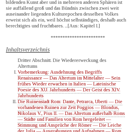
bildenden Kunst aber und in mehreren anderen Sphären ist
sie auffallend groß und das Bündnis zwischen zwei weit
auseinander liegenden Kulturepochen desselben Volkes
erweist sich als ein, weil höchst selbständiges, deshalb auch
berechtigtes und fruchtbares. ...[Aus: Kapitel I.]
***********************
Inhaltsverzeichnis
Dritter Abschnitt. Die Wiedererweckung des
Altertums
Vorbemerkung: Ausdehnung des Begriffs
Renaissance — Das Altertum im Mittelalter — Sein
frühes Wieder erwachen in Italien — Lateinische
Poesie des XU. Jahrhunderts — Der Geist des XIV.
Jahrhunderts
Die Ruinenstadt Rom: Dante, Petrarca, Uberti — Die
vorhandenen Ruinen zur Zeit Poggios — Blondus,
Nikolaus V., Pius II. — Das Altertum außerhalb Roms
— Städte und Familien von Rom hergeleitet —
Stimmung und Ansprüche der Römer — Die Leiche
der Julia — Ausgrabungen und Aufnahmen — Rom