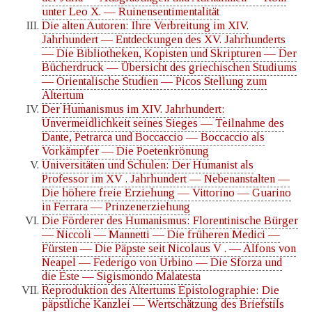
unter Leo X. — Ruinensentimentalität
Die alten Autoren: Ihre Verbreitung im XIV.
Jahrhundert — Entdeckungen des XV. Jahrhunderts
— Die Bibliotheken, Kopisten und Skripturen — Der
Bücherdruck — Übersicht des griechischen Studiums
— Orientalische Studien — Picos Stellung zum
Altertum
Der Humanismus im XIV. Jahrhundert:
Unvermeidlichkeit seines Sieges — Teilnahme des
Dante, Petrarca und Boccaccio — Boccaccio als
Vorkämpfer — Die Poetenkrönung
Universitäten und Schulen: Der Humanist als
Professor im XV . Jahrhundert — Nebenanstalten —
Die höhere freie Erziehung — Vittorino — Guarino
in Ferrara — Prinzenerziehung
Die Förderer des Humanismus: Florentinische Bürger
— Niccoli — Mannetti — Die früheren Medici —
Fürsten — Die Päpste seit Nicolaus V . — Alfons von
Neapel — Federigo von Urbino — Die Sforza und
die Este — Sigismondo Malatesta
Reproduktion des Altertums Epistolographie: Die
päpstliche Kanzlei — Wertschätzung des Briefstils