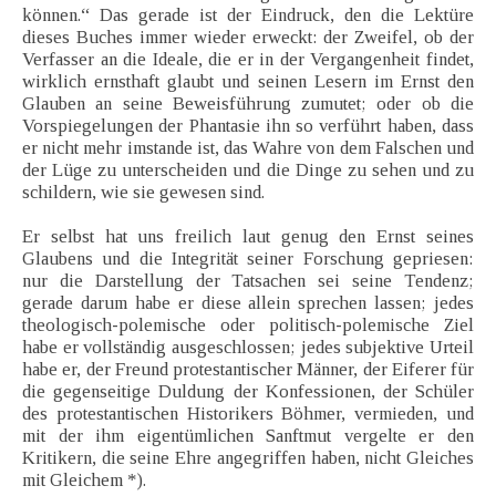
können.“ Das gerade ist der Eindruck, den die Lektüre
dieses Buches immer wieder erweckt: der Zweifel, ob der
Verfasser an die Ideale, die er in der Vergangenheit findet,
wirklich ernsthaft glaubt und seinen Lesern im Ernst den
Glauben an seine Beweisführung zumutet; oder ob die
Vorspiegelungen der Phantasie ihn so verführt haben, dass
er nicht mehr imstande ist, das Wahre von dem Falschen und
der Lüge zu unterscheiden und die Dinge zu sehen und zu
schildern, wie sie gewesen sind.
Er selbst hat uns freilich laut genug den Ernst seines
Glaubens und die Integrität seiner Forschung gepriesen:
nur die Darstellung der Tatsachen sei seine Tendenz;
gerade darum habe er diese allein sprechen lassen; jedes
theologisch-polemische oder politisch-polemische Ziel
habe er vollständig ausgeschlossen; jedes subjektive Urteil
habe er, der Freund protestantischer Männer, der Eiferer für
die gegenseitige Duldung der Konfessionen, der Schüler
des protestantischen Historikers Böhmer, vermieden, und
mit der ihm eigentümlichen Sanftmut vergelte er den
Kritikern, die seine Ehre angegriffen haben, nicht Gleiches
mit Gleichem *).