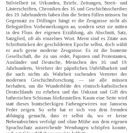
Stilvielheit ist. Urkunden, Briefe, Zeitungen, Streit- und
Lästerschriften, Chroniken des 16. und Geschichtsschreiber
des 19. Jahrhunderts haben ihm die Seiten füllen müssen. Im
Gegensatz zu Döllinger hängt er die Zeugnisse nicht als
Belegstellen Vorbemerkungen an, sondern setzt sie mitten
in den Fluss der eigenen Erzählung, als Abschnitt, Satz,
Satzglied, oft als einzelnes Wort. Meist sind es Zitate aus
Schriftstücken der geschilderten Epoche selbst, doch wählt
er auch gerne moderne Zeugnisse. Es ist die bunteste
Gesellschaft, die zu uns redet, Papisten und Protestanten,
Ausländer und Deutsche, Menschen des 16. und 19.
Jahrhunderts, Verehrer der päpstlichen Unfehlbarkeit und
die nach nichts als Wahrheit suchenden Vertreter der
modernen Geschichtsforschung — sie alle müssen
herhalten, um die Wunderblüte des römisch-katholischen
Deutschlands zu erheben und das Unkraut und Gift des
lutherischen Schismas bloßzustellen. Kaum eine Seite wird
statt dieses buntscheckigen Farbengewirres nur Janssens
Feder zeigen. So sehr hat er sich von dem fremden
abhängig gemacht, dass er selbst da, wo er keine
Nebenabsichten verfolgt und ohne Mühe aus dem eigenen
Sprachschatz ausreichende Wendungen schöpfen konnte,