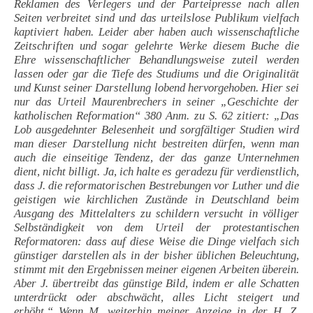
Reklamen des Verlegers und der Parteipresse nach allen
Seiten verbreitet sind und das urteilslose Publikum vielfach
kaptiviert haben. Leider aber haben auch wissenschaftliche
Zeitschriften und sogar gelehrte Werke diesem Buche die
Ehre wissenschaftlicher Behandlungsweise zuteil werden
lassen oder gar die Tiefe des Studiums und die Originalität
und Kunst seiner Darstellung lobend hervorgehoben. Hier sei
nur das Urteil Maurenbrechers in seiner „Geschichte der
katholischen Reformation“ 380 Anm. zu S. 62 zitiert: „Das
Lob ausgedehnter Belesenheit und sorgfältiger Studien wird
man dieser Darstellung nicht bestreiten dürfen, wenn man
auch die einseitige Tendenz, der das ganze Unternehmen
dient, nicht billigt. Ja, ich halte es geradezu für verdienstlich,
dass J. die reformatorischen Bestrebungen vor Luther und die
geistigen wie kirchlichen Zustände in Deutschland beim
Ausgang des Mittelalters zu schildern versucht in völliger
Selbständigkeit von dem Urteil der protestantischen
Reformatoren: dass auf diese Weise die Dinge vielfach sich
günstiger darstellen als in der bisher üblichen Beleuchtung,
stimmt mit den Ergebnissen meiner eigenen Arbeiten überein.
Aber J. übertreibt das günstige Bild, indem er alle Schatten
unterdrückt oder abschwächt, alles Licht steigert und
erhöht.“ Wenn M. weiterhin meiner Anzeige in der H. Z.