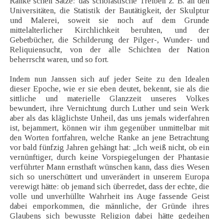
Ranke’schen Sätze: das scholastische Treiben z. B. an den
Universitäten, die Statistik der Bautätigkeit, der Skulptur
und Malerei, soweit sie noch auf dem Grunde
mittelalterlicher Kirchlichkeit beruhten, und der
Gebetbücher, die Schilderung der Pilger-, Wunder- und
Reliquiensucht, von der alle Schichten der Nation
beherrscht waren, und so fort.
Indem nun Janssen sich auf jeder Seite zu den Idealen
dieser Epoche, wie er sie eben deutet, bekennt, sie als die
sittliche und materielle Glanzzeit unseres Volkes
bewundert, ihre Vernichtung durch Luther und sein Werk
aber als das kläglichste Unheil, das uns jemals widerfahren
ist, bejammert, können wir ihm gegenüber unmittelbar mit
den Worten fortfahren, welche Ranke an jene Betrachtung
vor bald fünfzig Jahren gehängt hat: „Ich weiß nicht, ob ein
vernünftiger, durch keine Vorspiegelungen der Phantasie
verführter Mann ernsthaft wünschen kann, dass dies Wesen
sich so unerschüttert und unverändert in unserem Europa
verewigt hätte: ob jemand sich überredet, dass der echte, die
volle und unverhüllte Wahrheit ins Auge fassende Geist
dabei emporkommen, die männliche, der Gründe ihres
Glaubens sich bewusste Religion dabei hätte gedeihen