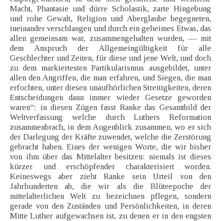
Macht, Phantasie und dürre Scholastik, zarte Hingebung
und rohe Gewalt, Religion und Aberglaube begegneten,
ineinander verschlangen und durch ein geheimes Etwas, das
allen gemeinsam war, zusammengehalten wurden, — mit
dem Anspruch der Allgemeingültigkeit für alle
Geschlechter und Zeiten, für diese und jene Welt, und doch
zu dem markiertesten Partikularismus ausgebildet, unter
allen den Angriffen, die man erfahren, und Siegen, die man
erfochten, unter diesen unaufhörlichen Streitigkeiten, deren
Entscheidungen dann immer wieder Gesetze geworden
waren“: in diesen Zügen fasst Ranke das Gesamtbild der
Weltverfassung welche durch Luthers Reformation
zusammenbrach, in dem Augenblick zusammen, wo er sich
der Darlegung der Kräfte zuwendet, welche die Zerstörung
gebracht haben. Eines der wenigen Worte, die wir bisher
von ihm über das Mittelalter besitzen: niemals ist dieses
kürzer und erschöpfender charakterisiert worden.
Keineswegs aber zieht Ranke sein Urteil von den
Jahrhunderten ab, die wir als die Blüteepoche der
mittelalterlichen Welt zu bezeichnen pflegen, sondern
gerade von den Zuständen und Persönlichkeiten, in deren
Mitte Luther aufgewachsen ist, zu denen er in den engsten