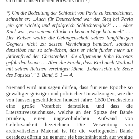
sich mit Gänsefüßchen vorwärts hilft *).
*) Um die Bedeutung der Schlacht von Pavia zu kennzeichnen,
schreibt er: „Auch für Deutschland war der Sieg bei Pavia
,ein gar wichtig und erfolgreich Schlachtenglück' . . . Aber
Karl war ,von seinem Glücke in keinem Wege betaumelt' . . .
Der Kaiser wollte die Gefangenschaft seines langjährigen
Gegners nicht ,zu dessen Vernichtung benutzen', sondern
denselben nur so schwächen, dass er nicht fürder mehr als
,Störenfried der Christenheit' die allgemeine Ruhe Europas
gefährden könne . . . Aber die Furcht, dass Karl auch Mailand
mit seinen Reichen vereinigen könne, ,beherrschte die Seele
des Papstes'.“ 3. Band, S. 1 — 4.
Niemand wird nun sagen dürfen, dass für eine Epoche so
gewaltiger geistiger und politischer Umwälzungen, wie die
von Janssen geschilderten hundert Jahre, 1.500 Druckseiten
eine große Vorarbeit darstellen, und dass die
Literaturverzeichnisse, welche an der Spitze der Bände
prunken, einen ungewöhnlichen Aufwand von
Gelehrsamkeit bezeichnen. Die Verwertung von
archivalischem Material ist für die vorliegenden Bände
geradezu dürftig zu nennen; sie beschränkt sich auf wenige