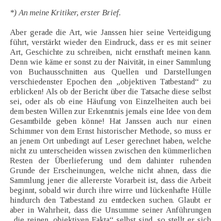
*) An meine Kritiker, erster Brief.
Aber gerade die Art, wie Janssen hier seine Verteidigung
führt, verstärkt wieder den Eindruck, dass er es mit seiner
Art, Geschichte zu schreiben, nicht ernsthaft meinen kann.
Denn wie käme er sonst zu der Naivität, in einer Sammlung
von Buchausschnitten aus Quellen und Darstellungen
verschiedenster Epochen den „objektiven Tatbestand“ zu
erblicken! Als ob der Bericht über die Tatsache diese selbst
sei, oder als ob eine Häufung von Einzelheiten auch bei
dem besten Willen zur Erkenntnis jemals eine Idee von dem
Gesamtbilde geben könne! Hat Janssen auch nur einen
Schimmer von dem Ernst historischer Methode, so muss er
an jenem Ort unbedingt auf Leser gerechnet haben, welche
nicht zu unterscheiden wissen zwischen den kümmerlichen
Resten der Überlieferung und dem dahinter ruhenden
Grunde der Erscheinungen, welche nicht ahnen, dass die
Sammlung jener die allererste Vorarbeit ist, dass die Arbeit
beginnt, sobald wir durch ihre wirre und lückenhafte Hülle
hindurch den Tatbestand zu entdecken suchen. Glaubt er
aber in Wahrheit, dass die Unsumme seiner Anführungen
„die reinen, objektiven Fakta“ selbst sind, so stellt er sich