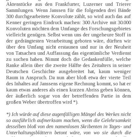
Aktenstücke aus den Frankfurter, Luzerner und Trierer
Sammlungen. Wenn Janssen für die folgenden drei Bände
300 durchgearbeitete Konvolute zählt, so wird auch das auf
Kenner geringen Eindruck machen: 300 Archive mit 30.000
Konvoluten möchten dem Umfange des Forschungsgebietes
vielleicht genügen. Selbst wenn uns der ungeheure Stoff in
der gedrängtesten Verarbeitung geboten wäre, dürften wir
über den Umfang nicht erstaunen und nur in der Neuheit
von Tatsachen und Auffassung das eigentümliche Verdienst
zu suchen haben. Nimmt doch die Gedankenfülle, welche
Ranke allein über die zweite Hälfte des Zeitalters in seiner
Deutschen Geschichte ausgebreitet hat, kaum weniger
Raum in Anspruch. Da nun aber bloß etwa der vierte Teil
des Inhaltes auf Janssens eigene Rechnung kommt, so hat er
kaum etwas anderes als einen kurzen Abriss geben können,
der äußerlich sogar von der betreffenden Partie in dem
großen Weber übertroffen wird *).
*) Ich würde auf diese augenfälligen Mängel des Werkes nicht
so ausführlich aufmerksam machen, wenn die Gelehrsamkeit
desselben bloß von den namenlosen Skribenten in Tages- und
Unterhaltungsblättern betont wäre, von wo sie durch die