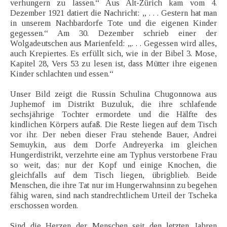
verhungern zu lassen.“ Aus Alt-Zürich kam vom 4.
Dezember 1921 datiert die Nachricht: „ . . . Gestern hat man
in unserem Nachbardorfe Tote und die eigenen Kinder
gegessen.“ Am 30. Dezember schrieb einer der
Wolgadeutschen aus Marienfeld: „. . . Gegessen wird alles,
auch Krepiertes. Es erfüllt sich, wie in der Bibel 3. Mose,
Kapitel 28, Vers 53 zu lesen ist, dass Mütter ihre eigenen
Kinder schlachten und essen.“
Unser Bild zeigt die Russin Schulina Chugonnowa aus
Juphemof im Distrikt Buzuluk, die ihre schlafende
sechsjährige Tochter ermordete und die Hälfte des
kindlichen Körpers aufaß. Die Reste liegen auf dem Tisch
vor ihr. Der neben dieser Frau stehende Bauer, Andrei
Semuykin, aus dem Dorfe Andreyerka im gleichen
Hungerdistrikt, verzehrte eine am Typhus verstorbene Frau
so weit, das; nur der Kopf und einige Knochen, die
gleichfalls auf dem Tisch liegen, übrigblieb. Beide
Menschen, die ihre Tat nur im Hungerwahnsinn zu begehen
fähig waren, sind nach standrechtlichem Urteil der Tscheka
erschossen worden.
Sind die Herzen der Menschen seit den letzten Jahren