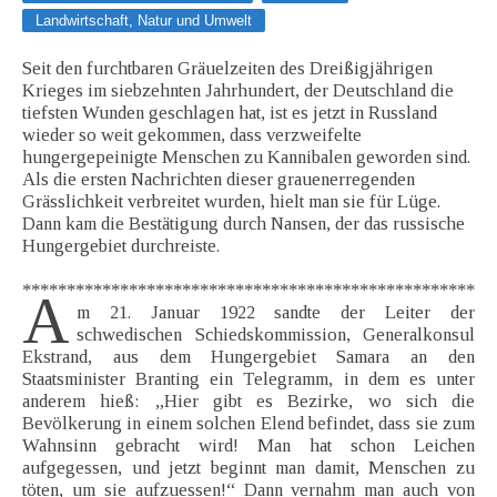
Landwirtschaft, Natur und Umwelt
Seit den furchtbaren Gräuelzeiten des Dreißigjährigen
Krieges im siebzehnten Jahrhundert, der Deutschland die
tiefsten Wunden geschlagen hat, ist es jetzt in Russland
wieder so weit gekommen, dass verzweifelte
hungergepeinigte Menschen zu Kannibalen geworden sind.
Als die ersten Nachrichten dieser grauenerregenden
Grässlichkeit verbreitet wurden, hielt man sie für Lüge.
Dann kam die Bestätigung durch Nansen, der das russische
Hungergebiet durchreiste.
***************************************************
A
m 21. Januar 1922 sandte der Leiter der
schwedischen Schiedskommission, Generalkonsul
Ekstrand, aus dem Hungergebiet Samara an den
Staatsminister Branting ein Telegramm, in dem es unter
anderem hieß: „Hier gibt es Bezirke, wo sich die
Bevölkerung in einem solchen Elend befindet, dass sie zum
Wahnsinn gebracht wird! Man hat schon Leichen
aufgegessen, und jetzt beginnt man damit, Menschen zu
töten, um sie aufzuessen!“ Dann vernahm man auch von