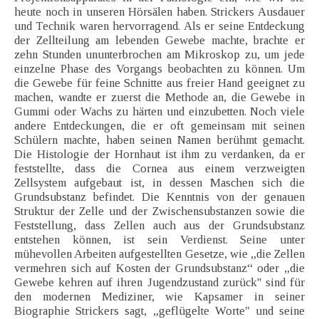
heute noch in unseren Hörsälen haben. Strickers Ausdauer
und Technik waren hervorragend. Als er seine Entdeckung
der Zellteilung am lebenden Gewebe machte, brachte er
zehn Stunden ununterbrochen am Mikroskop zu, um jede
einzelne Phase des Vorgangs beobachten zu können. Um
die Gewebe für feine Schnitte aus freier Hand geeignet zu
machen, wandte er zuerst die Methode an, die Gewebe in
Gummi oder Wachs zu härten und einzubetten. Noch viele
andere Entdeckungen, die er oft gemeinsam mit seinen
Schülern machte, haben seinen Namen berühmt gemacht.
Die Histologie der Hornhaut ist ihm zu verdanken, da er
feststellte, dass die Cornea aus einem verzweigten
Zellsystem aufgebaut ist, in dessen Maschen sich die
Grundsubstanz befindet. Die Kenntnis von der genauen
Struktur der Zelle und der Zwischensubstanzen sowie die
Feststellung, dass Zellen auch aus der Grundsubstanz
entstehen können, ist sein Verdienst. Seine unter
mühevollen Arbeiten aufgestellten Gesetze, wie „die Zellen
vermehren sich auf Kosten der Grundsubstanz“ oder „die
Gewebe kehren auf ihren Jugendzustand zurück'' sind für
den modernen Mediziner, wie Kapsamer in seiner
Biographie Strickers sagt, „geflügelte Worte" und seine