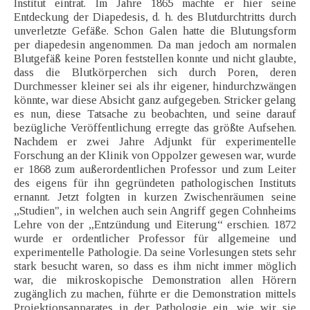
Institut eintrat. Im Jahre 1865 machte er hier seine
Entdeckung der Diapedesis, d. h. des Blutdurchtritts durch
unverletzte Gefäße. Schon Galen hatte die Blutungsform
per diapedesin angenommen. Da man jedoch am normalen
Blutgefäß keine Poren feststellen konnte und nicht glaubte,
dass die Blutkörperchen sich durch Poren, deren
Durchmesser kleiner sei als ihr eigener, hindurchzwängen
könnte, war diese Absicht ganz aufgegeben. Stricker gelang
es nun, diese Tatsache zu beobachten, und seine darauf
bezügliche Veröffentlichung erregte das größte Aufsehen.
Nachdem er zwei Jahre Adjunkt für experimentelle
Forschung an der Klinik von Oppolzer gewesen war, wurde
er 1868 zum außerordentlichen Professor und zum Leiter
des eigens für ihn gegründeten pathologischen Instituts
ernannt. Jetzt folgten in kurzen Zwischenräumen seine
„Studien", in welchen auch sein Angriff gegen Cohnheims
Lehre von der „Entzündung und Eiterung“ erschien. 1872
wurde er ordentlicher Professor für allgemeine und
experimentelle Pathologie. Da seine Vorlesungen stets sehr
stark besucht waren, so dass es ihm nicht immer möglich
war, die mikroskopische Demonstration allen Hörern
zugänglich zu machen, führte er die Demonstration mittels
Projektionsapparates in der Pathologie ein, wie wir sie