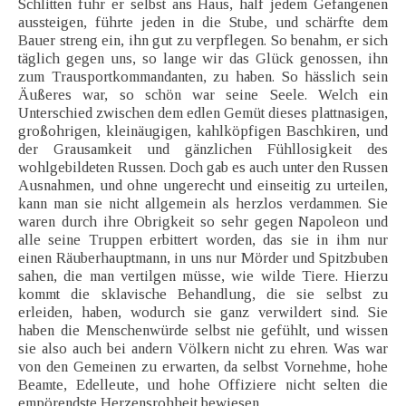
Schlitten fuhr er selbst ans Haus, half jedem Gefangenen
aussteigen, führte jeden in die Stube, und schärfte dem
Bauer streng ein, ihn gut zu verpflegen. So benahm, er sich
täglich gegen uns, so lange wir das Glück genossen, ihn
zum Trausportkommandanten, zu haben. So hässlich sein
Äußeres war, so schön war seine Seele. Welch ein
Unterschied zwischen dem edlen Gemüt dieses plattnasigen,
großohrigen, kleinäugigen, kahlköpfigen Baschkiren, und
der Grausamkeit und gänzlichen Fühllosigkeit des
wohlgebildeten Russen. Doch gab es auch unter den Russen
Ausnahmen, und ohne ungerecht und einseitig zu urteilen,
kann man sie nicht allgemein als herzlos verdammen. Sie
waren durch ihre Obrigkeit so sehr gegen Napoleon und
alle seine Truppen erbittert worden, das sie in ihm nur
einen Räuberhauptmann, in uns nur Mörder und Spitzbuben
sahen, die man vertilgen müsse, wie wilde Tiere. Hierzu
kommt die sklavische Behandlung, die sie selbst zu
erleiden, haben, wodurch sie ganz verwildert sind. Sie
haben die Menschenwürde selbst nie gefühlt, und wissen
sie also auch bei andern Völkern nicht zu ehren. Was war
von den Gemeinen zu erwarten, da selbst Vornehme, hohe
Beamte, Edelleute, und hohe Offiziere nicht selten die
empörendste Herzensrohheit bewiesen.