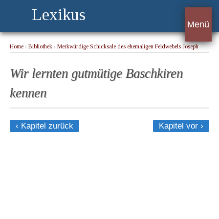
Lexikus
Menü
Home
›
Bibliothek
›
Merkwürdige Schicksale des ehemaligen Feldwebels Joseph
Schrafel im königlich bayerischen fünften Linien-Infanterie-Regiment.
› Wir lernten
gutmütige Baschkiren kennen
Wir lernten gutmütige Baschkiren
kennen
‹ Kapitel zurück
Kapitel vor ›