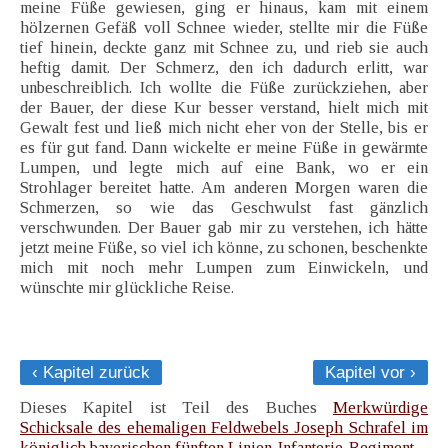
meine Füße gewiesen, ging er hinaus, kam mit einem
hölzernen Gefäß voll Schnee wieder, stellte mir die Füße
tief hinein, deckte ganz mit Schnee zu, und rieb sie auch
heftig damit. Der Schmerz, den ich dadurch erlitt, war
unbeschreiblich. Ich wollte die Füße zurückziehen, aber
der Bauer, der diese Kur besser verstand, hielt mich mit
Gewalt fest und ließ mich nicht eher von der Stelle, bis er
es für gut fand. Dann wickelte er meine Füße in gewärmte
Lumpen, und legte mich auf eine Bank, wo er ein
Strohlager bereitet hatte. Am anderen Morgen waren die
Schmerzen, so wie das Geschwulst fast gänzlich
verschwunden. Der Bauer gab mir zu verstehen, ich hätte
jetzt meine Füße, so viel ich könne, zu schonen, beschenkte
mich mit noch mehr Lumpen zum Einwickeln, und
wünschte mir glückliche Reise.
‹ Kapitel zurück
Kapitel vor ›
Dieses Kapitel ist Teil des Buches
Merkwürdige
Schicksale des ehemaligen Feldwebels Joseph Schrafel im
königlich bayerischen fünften Linien-Infanterie-Regiment.