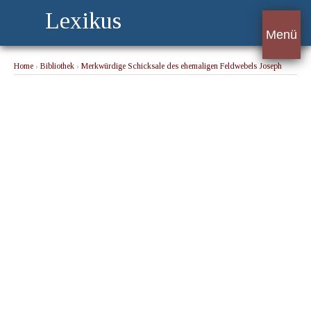
Lexikus
Menü
Home
›
Bibliothek
›
Merkwürdige Schicksale des ehemaligen Feldwebels Joseph
Schrafel im königlich bayerischen fünften Linien-Infanterie-Regiment.
› Kindheit,
Jugend und Lehrzeit