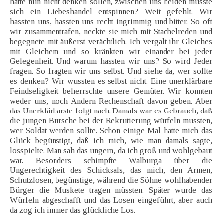
hätte nun nicht denken sollen, zwischen uns beiden müsste
sich ein Liebeshandel entspinnen? Weit gefehlt. Wir
hassten uns, hassten uns recht ingrimmig und bitter. So oft
wir zusammentrafen, neckte sie mich mit Stachelreden und
begegnete mit äußerst verächtlich. Ich vergalt ihr Gleiches
mit Gleichem und so kränkten wir einander bei jeder
Gelegenheit. Und warum hassten wir uns? So wird Jeder
fragen. So fragten wir uns selbst. Und siehe da, wer sollte
es denken? Wir wussten es selbst nicht. Eine unerklärbare
Feindseligkeit beherrschte unsere Gemüter. Wir konnten
weder uns, noch Andern Rechenschaft davon geben. Aber
das Unerklärbarste folgt nach. Damals war es Gebrauch, daß
die jungen Bursche bei der Rekrutierung würfeln mussten,
wer Soldat werden sollte. Schon einige Mal hatte mich das
Glück begünstigt, daß ich mich, wie man damals sagte,
losspielte. Man sah das ungern, da ich groß und wohlgebaut
war. Besonders schimpfte Walburga über die
Ungerechtigkeit des Schicksals, das mich, den Armen,
Schutzlosen, begünstige, während die Söhne wohlhabender
Bürger die Muskete tragen müssten. Später wurde das
Würfeln abgeschafft und das Losen eingeführt, aber auch
da zog ich immer das glückliche Los.