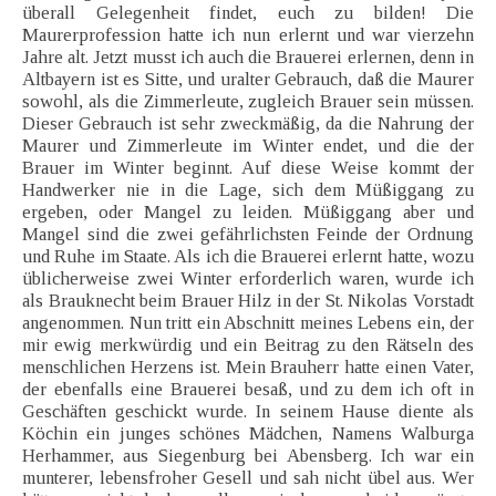
überall Gelegenheit findet, euch zu bilden! Die
Maurerprofession hatte ich nun erlernt und war vierzehn
Jahre alt. Jetzt musst ich auch die Brauerei erlernen, denn in
Altbayern ist es Sitte, und uralter Gebrauch, daß die Maurer
sowohl, als die Zimmerleute, zugleich Brauer sein müssen.
Dieser Gebrauch ist sehr zweckmäßig, da die Nahrung der
Maurer und Zimmerleute im Winter endet, und die der
Brauer im Winter beginnt. Auf diese Weise kommt der
Handwerker nie in die Lage, sich dem Müßiggang zu
ergeben, oder Mangel zu leiden. Müßiggang aber und
Mangel sind die zwei gefährlichsten Feinde der Ordnung
und Ruhe im Staate. Als ich die Brauerei erlernt hatte, wozu
üblicherweise zwei Winter erforderlich waren, wurde ich
als Brauknecht beim Brauer Hilz in der St. Nikolas Vorstadt
angenommen. Nun tritt ein Abschnitt meines Lebens ein, der
mir ewig merkwürdig und ein Beitrag zu den Rätseln des
menschlichen Herzens ist. Mein Brauherr hatte einen Vater,
der ebenfalls eine Brauerei besaß, und zu dem ich oft in
Geschäften geschickt wurde. In seinem Hause diente als
Köchin ein junges schönes Mädchen, Namens Walburga
Herhammer, aus Siegenburg bei Abensberg. Ich war ein
munterer, lebensfroher Gesell und sah nicht übel aus. Wer