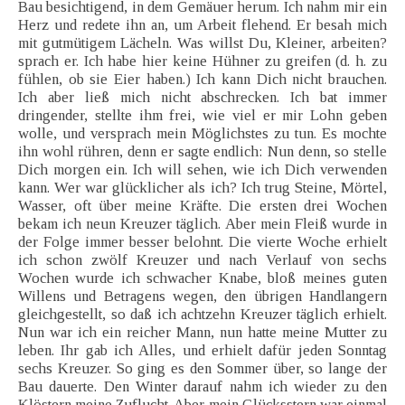
Bau besichtigend, in dem Gemäuer herum. Ich nahm mir ein
Herz und redete ihn an, um Arbeit flehend. Er besah mich
mit gutmütigem Lächeln. Was willst Du, Kleiner, arbeiten?
sprach er. Ich habe hier keine Hühner zu greifen (d. h. zu
fühlen, ob sie Eier haben.) Ich kann Dich nicht brauchen.
Ich aber ließ mich nicht abschrecken. Ich bat immer
dringender, stellte ihm frei, wie viel er mir Lohn geben
wolle, und versprach mein Möglichstes zu tun. Es mochte
ihn wohl rühren, denn er sagte endlich: Nun denn, so stelle
Dich morgen ein. Ich will sehen, wie ich Dich verwenden
kann. Wer war glücklicher als ich? Ich trug Steine, Mörtel,
Wasser, oft über meine Kräfte. Die ersten drei Wochen
bekam ich neun Kreuzer täglich. Aber mein Fleiß wurde in
der Folge immer besser belohnt. Die vierte Woche erhielt
ich schon zwölf Kreuzer und nach Verlauf von sechs
Wochen wurde ich schwacher Knabe, bloß meines guten
Willens und Betragens wegen, den übrigen Handlangern
gleichgestellt, so daß ich achtzehn Kreuzer täglich erhielt.
Nun war ich ein reicher Mann, nun hatte meine Mutter zu
leben. Ihr gab ich Alles, und erhielt dafür jeden Sonntag
sechs Kreuzer. So ging es den Sommer über, so lange der
Bau dauerte. Den Winter darauf nahm ich wieder zu den
Klöstern meine Zuflucht. Aber mein Glücksstern war einmal