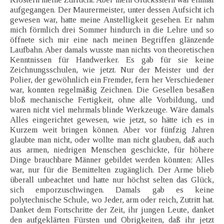
aufgegangen. Der Maurermeister, unter dessen Aufsicht ich
gewesen war, hatte meine Anstelligkeit gesehen. Er nahm
mich förmlich drei Sommer hindurch in die Lehre und so
öffnete sich mir eine nach meinen Begriffen glänzende
Laufbahn. Aber damals wusste man nichts von theoretischen
Kenntnissen für Handwerker. Es gab für sie keine
Zeichnungsschulen, wie jetzt. Nur der Meister und der
Polier, der gewöhnlich ein Fremder, fern her Verschiedener
war, konnten regelmäßig Zeichnen. Die Gesellen besaßen
bloß mechanische Fertigkeit, ohne alle Vorbildung, und
waren nicht viel mehrmals blinde Werkzeuge. Wäre damals
Alles eingerichtet gewesen, wie jetzt, so hätte ich es in
Kurzem weit bringen können. Aber vor fünfzig Jahren
glaubte man nicht, oder wollte man nicht glauben, daß auch
aus armen, niedrigen Menschen geschickte, für höhere
Dinge brauchbare Männer gebildet werden könnten; Alles
war, nur für die Bemittelten zugänglich. Der Arme blieb
überall unbeachtet und hatte nur höchst selten das Glück,
sich emporzuschwingen. Damals gab es keine
polytechnische Schule, wo Jeder, arm oder reich, Zutritt hat.
Danket dem Fortschritte der Zeit, ihr jungen Leute, danket
den aufgeklärten Fürsten und Obrigkeiten, daß ihr jetzt