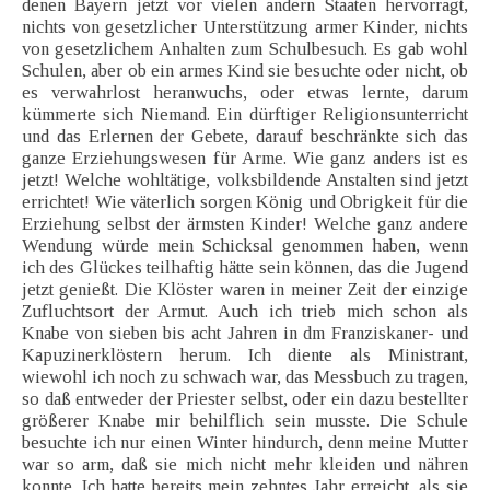
denen Bayern jetzt vor vielen andern Staaten hervorragt,
nichts von gesetzlicher Unterstützung armer Kinder, nichts
von gesetzlichem Anhalten zum Schulbesuch. Es gab wohl
Schulen, aber ob ein armes Kind sie besuchte oder nicht, ob
es verwahrlost heranwuchs, oder etwas lernte, darum
kümmerte sich Niemand. Ein dürftiger Religionsunterricht
und das Erlernen der Gebete, darauf beschränkte sich das
ganze Erziehungswesen für Arme. Wie ganz anders ist es
jetzt! Welche wohltätige, volksbildende Anstalten sind jetzt
errichtet! Wie väterlich sorgen König und Obrigkeit für die
Erziehung selbst der ärmsten Kinder! Welche ganz andere
Wendung würde mein Schicksal genommen haben, wenn
ich des Glückes teilhaftig hätte sein können, das die Jugend
jetzt genießt. Die Klöster waren in meiner Zeit der einzige
Zufluchtsort der Armut. Auch ich trieb mich schon als
Knabe von sieben bis acht Jahren in dm Franziskaner- und
Kapuzinerklöstern herum. Ich diente als Ministrant,
wiewohl ich noch zu schwach war, das Messbuch zu tragen,
so daß entweder der Priester selbst, oder ein dazu bestellter
größerer Knabe mir behilflich sein musste. Die Schule
besuchte ich nur einen Winter hindurch, denn meine Mutter
war so arm, daß sie mich nicht mehr kleiden und nähren
konnte. Ich hatte bereits mein zehntes Jahr erreicht, als sie