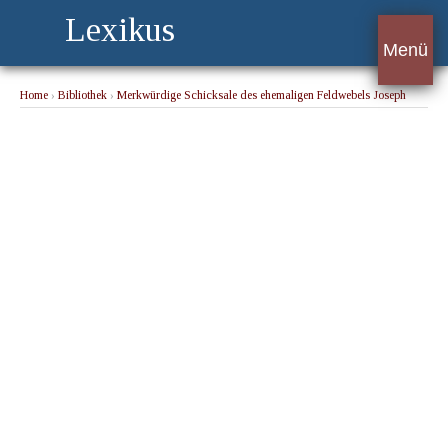
Lexikus
Menü
Home
›
Bibliothek
›
Merkwürdige Schicksale des ehemaligen Feldwebels Joseph
Schrafel im königlich bayerischen fünften Linien-Infanterie-Regiment.
› Kälte,
Schnee, Regen und Diarrhoe