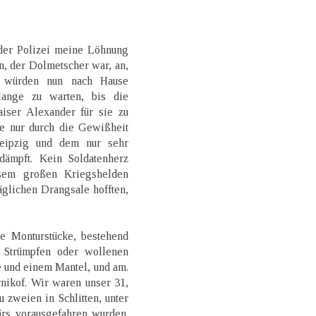
der Polizei meine Löhnung
en, der Dolmetscher war, an,
n würden nun nach Hause
lange zu warten, bis die
aiser Alexander für sie zu
e nur durch die Gewißheit
Leipzig und dem nur sehr
dämpft. Kein Soldatenherz
sem großen Kriegshelden
äglichen Drangsale hofften,
ie Monturstücke, bestehend
, Strümpfen oder wollenen
 und einem Mantel, und am.
nikof. Wir waren unser 31,
 zweien in Schlitten, unter
rs vorausgefahren wurden.