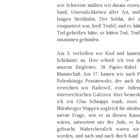
wie Schweine mußten wir daraus essen. 
Sand, Unreinlichkeiten aller Art, un
langen Strohhalm. Der Soldat, der
einquartiert war, hieß Teufel, und es hätt
Tod geheißen hätte, so hätten Tod, Teuf
zusammen gefunden.
Am 5. verließen wir Kiof und kamen
Schidamir an. Hier erhielt ich von 
unserm Begleiter, 39 Papier-Rubel
Mannschaft. Am 17. kamen wir nach Po
Polenkönigs Poniatowskv, der auch do
erreichten wir Radziwil, eine Juden
österreichischen Galizien. Hier bemerk
ich ein Glas Schnapps trank, zwei
Nürnberger Wappen sogleich für nürnbe
meine Frage, wie er zu diesen Kann
wären, antwortete mir der Jude, er h
gebracht. Wahrscheinlich waren si
worden, und nach und nach durch Kauf