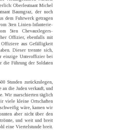
erlich: Oberleutnant Michel
utnant Baumgraz, der noch
us dem Fuhrwerk getragen
om 3ten Linien-Infanterie-
vom 5ten Chevauxlegers-
er Offizier, ebenfalls mit
Offiziere aus Gefälligkeit
ben. Dieser trennte sich,
 einzige Unteroffizier bei
r die Führung der Soldaten
00 Stunden zurückzulegen,
e an die Juden verkauft, und
e. Wir marschierten täglich
r viele kleine Ortschaften
itschweifig wäre, kamen wir
nnten aber nicht über den
trömte, und weit und breit
hl eine Viertelstunde breit.