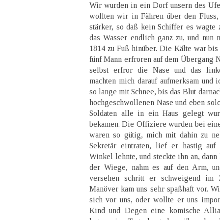
Wir wurden in ein Dorf unsern des Ufer
wollten wir in Fähren über den Fluss,
stärker, so daß kein Schiffer es wagte 
das Wasser endlich ganz zu, und nun m
1814 zu Fuß hinüber. Die Kälte war bis
fünf Mann erfroren auf dem Übergang N
selbst erfror die Nase und das li
machten mich darauf aufmerksam und ic
so lange mit Schnee, bis das Blut darnac
hochgeschwollenen Nase und eben solc
Soldaten alle in ein Haus gelegt wu
bekamen. Die Offiziere wurden bei eine
waren so gütig, mich mit dahin zu n
Sekretär eintraten, lief er hastig a
Winkel lehnte, und steckte ihn an, dann
der Wiege, nahm es auf den Arm, u
versehen schritt er schweigend im
Manöver kam uns sehr spaßhaft vor. Wir
sich vor uns, oder wollte er uns impon
Kind und Degen eine komische Alli