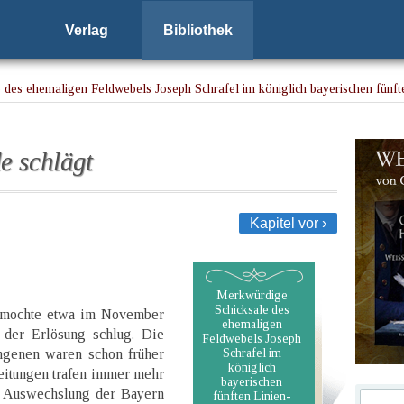
Verlag
Bibliothek
des ehemaligen Feldwebels Joseph Schrafel im königlich bayerischen fünft
e schlägt
Kapitel vor ›
Merkwürdige
Schicksale des
 mochte etwa im November
ehemaligen
e der Erlösung schlug. Die
Feldwebels Joseph
ngenen waren schon früher
Schrafel im
königlich
eitungen trafen immer mehr
bayerischen
ge Auswechslung der Bayern
fünften Linien-