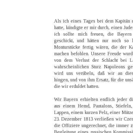
Als ich eines Tages bei dem Kapitän 
hatte, kündigte er mir durch, einen Jud
ich sollte mich freuen, die Bayer
geschickt, und hätten nur noch so 
Monturstücke fertig wären, die der K
machen befohlen. Unsere Freude wurd
von dem Verlust der Schlacht bei 
wahrscheinlichen Sturz Napoleons ge
wird uns verübeln, daß wir an die
hingen, und von ihm Ersatz, für die uns
die wir erduldet hatten.
Wir Bayern erhielten endlich jeder d
aus einem Hemd, Pantalons, Stiefeln
Lappen, einem kurzen Pelz, einer Mütze
23. Dezember 1813 verließen wir Czer
die Offiziere ungerechnet, die immer zu
Begleitung eines russischen Kommissä