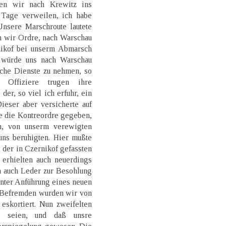
en wir nach Krewitz ins
 Tage verweilen, ich habe
Unsere Marschroute lautete
n wir Ordre, nach Warschau
nikof bei unserm Abmarsch
n würde uns nach Warschau
sche Dienste zu nehmen, so
 Offiziere trugen ihre
er, so viel ich erfuhr, ein
ieser aber versicherte auf
e die Kontreordre gegeben,
n, von unserm verewigten
uns beruhigten. Hier mußte
der in Czernikof gefassten
 erhielten auch neuerdings
n auch Leder zur Besohlung
nter Anführung eines neuen
 Befremden wurden wir von
eskortiert. Nun zweifelten
n seien, und daß unsre