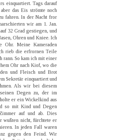
s einquartiert. Tags darauf
 aber das Eis strömte noch
zu fahren. In der Nacht fror
arschierten wir am 1. Jan.
 auf 32 Grad gestiegen, und
asen, Ohren und Kniee. Ich
nke Ohr. Meine Kameraden
h rieb die erfrornen Teile
h rann. So kam ich mit einer
hem Ohr nach Kiof, wo die
rden und Fleisch und Brot
m Sekretär einquartiert und
ehmen. Als wir bei diesem
uf seinen Degen zu, der im
 holte er ein Wickelkind aus
nd so mit Kind und Degen
 Zimmer auf und ab. Dies
 wußten nicht, fürchtete er
ieren. In jeden Fall waren
anz gegen den Feind. Wir