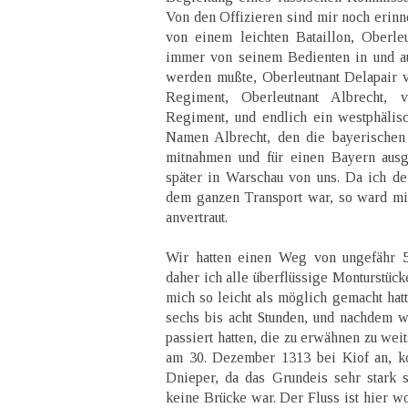
Von den Offizieren sind mir noch erinn
von einem leichten Bataillon, Oberle
immer von seinem Bedienten in und a
werden mußte, Oberleutnant Delapair v
Regiment, Oberleutnant Albrecht, 
Regiment, und endlich ein westphälisch
Namen Albrecht, den die bayerischen 
mitnahmen und für einen Bayern ausga
später in Warschau von uns. Da ich der
dem ganzen Transport war, so ward mi
anvertraut.
Wir hatten einen Weg von ungefähr 5
daher ich alle überflüssige Monturstück
mich so leicht als möglich gemacht hatt
sechs bis acht Stunden, und nachdem wi
passiert hatten, die zu erwähnen zu we
am 30. Dezember 1313 bei Kiof an, ko
Dnieper, da das Grundeis sehr stark s
keine Brücke war. Der Fluss ist hier wo