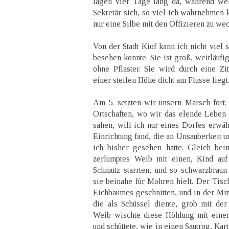
lagen vier Tage lang da, während wel
Sekretär sich, so viel ich wahrnehmen k
nur eine Silbe mit den Offizieren zu we
Von der Stadt Kiof kann ich nicht viel s
besehen konnte. Sie ist groß, weitläufi
ohne Pflaster. Sie wird durch eine Zit
einer steilen Höhe dicht am Flusse liegt
Am 5. setzten wir unsern Marsch fort.
Ortschaften, wo wir das elende Leben 
sahen, will ich nur eines Dorfes erwäh
Einrichtung fand, die an Unsauberkeit u
ich bisher gesehen hatte. Gleich bei
zerlumptes Weib mit einen, Kind au
Schmutz starrten, und so schwarzbraun
sie beinahe für Mohren hielt. Der Tisc
Eichbaumes geschnitten, und in der Mit
die als Schüssel diente, grob mit de
Weib wischte diese Höhlung mit eine
und schüttete, wie in einen Sautrog, Kar