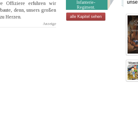
unse
Infanterie-
e Offiziere erfuhren wir
Regiment.
rbaute, denn, unsers großen
 zu Herzen.
alle Kapitel sehen