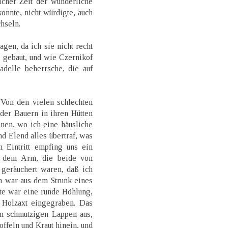
cher Zeit der wunderliche
onnte, nicht würdigte, auch
chseln.
agen, da ich sie nicht recht
g gebaut, und wie Czernikof
adelle beherrsche, die auf
.
 Von den vielen schlechten
der Bauern in ihren Hütten
nen, wo ich eine häusliche
nd Elend alles übertraf, was
m Eintritt empfing uns ein
f dem Arm, die beide von
 geräuchert waren, daß ich
h war aus dem Strunk eines
te war eine runde Höhlung,
r Holzaxt eingegraben. Das
m schmutzigen Lappen aus,
toffeln und Kraut hinein, und