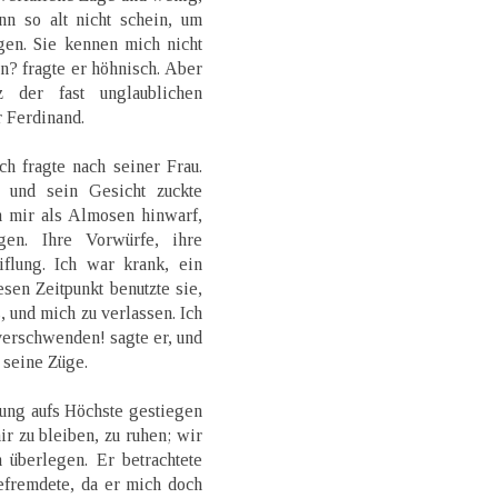
nn so alt nicht schein, um
igen. Sie kennen mich nicht
n? fragte er höhnisch. Aber
z der fast unglaublichen
 Ferdinand.
Ich fragte nach seiner Frau.
 und sein Gesicht zuckte
 mir als Almosen hinwarf,
gen. Ihre Vorwürfe, ihre
flung. Ich war krank, ein
en Zeitpunkt benutzte sie,
, und mich zu verlassen. Ich
 verschwenden! sagte er, und
 seine Züge.
fung aufs Höchste gestiegen
ir zu bleiben, zu ruhen; wir
überlegen. Er betrachtete
efremdete, da er mich doch