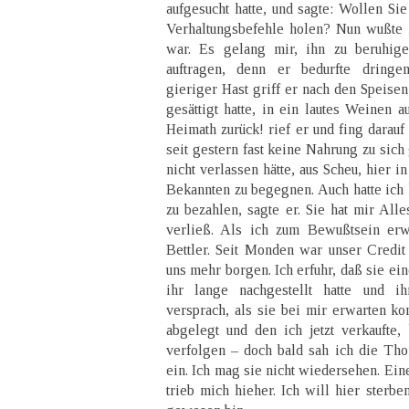
aufgesucht hatte, und sagte: Wollen Si
Verhaltungsbefehle holen? Nun wußte
war. Es gelang mir, ihn zu beruhige
auftragen, denn er bedurfte dringe
gieriger Hast griff er nach den Speisen
gesättigt hatte, in ein lautes Weinen 
Heimath zurück! rief er und fing darauf
seit gestern fast keine Nahrung zu si
nicht verlassen hätte, aus Scheu, hier i
Bekannten zu begegnen. Auch hatte ich
zu bezahlen, sagte er. Sie hat mir Al
verließ. Als ich zum Bewußtsein erwa
Bettler. Seit Monden war unser Credit
uns mehr borgen. Ich erfuhr, daß sie ei
ihr lange nachgestellt hatte und ih
versprach, als sie bei mir erwarten ko
abgelegt und den ich jetzt verkaufte, 
verfolgen – doch bald sah ich die Th
ein. Ich mag sie nicht wiedersehen. Ei
trieb mich hieher. Ich will hier sterb