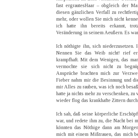
fast ergrautesHaar – obgleich der Ma
diesen gänzlichen Verfall zu rechtfert
mehr, oder wollen Sie mich nicht kenne
ich hatte ihn bereits erkannt, trot
Veränderung in seinem Aeußern. Es war
Ich nöthigte ihn, sich niederzusetzen. 
Nennen Sie das Weib nicht! rief er
krampfhaft. Mit dem Wenigen, das man
vermochte sie sich nicht zu begnü
Ansprüche brachten mich zur Verzwei
Fieber nahm mir die Besinnung und dies
mir Alles zu rauben, was ich noch besaß
hatte ja nichts mehr zu verschenken, zu
wieder flog das krankhafte Zittern durch
Ich sah, daß seine körperliche Erschöp
war, und redete ihm zu, die Nacht bei m
könnten das Nöthige dann am Morgen 
mich mit einem Mißtrauen, das mich b