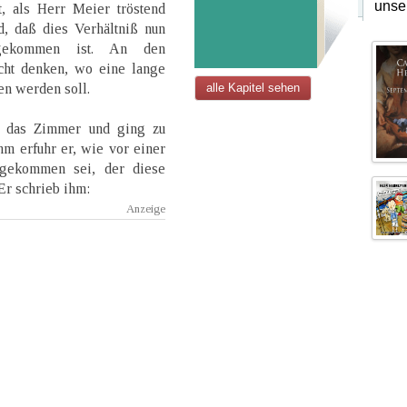
unse
t, als Herr Meier tröstend
d, daß dies Verhältniß nun
 gekommen ist. An den
cht denken, wo eine lange
en werden soll.
alle Kapitel sehen
f das Zimmer und ging zu
hm erfuhr er, wie vor einer
ngekommen sei, der diese
Er schrieb ihm: