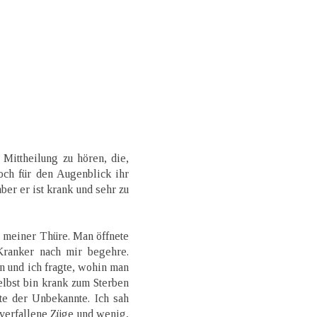
Mittheilung zu hören, die,
och für den Augenblick ihr
aber er ist krank und sehr zu
n meiner Thüre. Man öffnete
ranker nach mir begehre.
in und ich fragte, wohin man
elbst bin krank zum Sterben
ete der Unbekannte. Ich sah
, verfallene Züge und wenig,