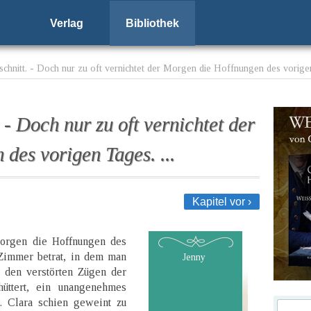
Verlag
Bibliothek
hnitt. - Doch nur zu oft vernichtet der Morgen die Hoffnungen des vorigen
- Doch nur zu oft vernichtet der
des vorigen Tages. ...
Kapitel vor ›
Morgen die Hoffnungen des
Zimmer betrat, in dem man
Jenny
n den verstörten Zügen der
üttert, ein unangenehmes
. Clara schien geweint zu