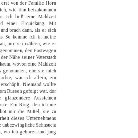
e erst von der Familie Horn
 ich, wie ihm beizukommen
n. Ich ließ eine Mahlzeit
nd einer Erquickung. Mit
 und brach dann, als er sich
aus. So komme ich in meine
 an, mir zu erzählen, wie er
ch genommen, den Postwagen
n der Nähe seiner Vaterstadt
 kaum, wovon eine Mahlzeit
les genommen, ehe sie mich
chte, war ich allein, ein
 erschöpft, Niemand wollte
nem Russen gefolgt war, der
r glänzendere Aussichten
nnte. Ein Ring, den ich nie
bot mir die Mittel, sie zu
orheit dieses Unternehmens
ne unbezwingliche Sehnsucht
en, wo ich geboren und jung