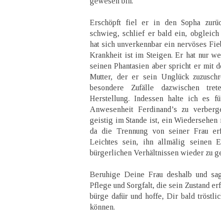
gewesen bin.
Erschöpft fiel er in den Sopha zurüc
schwieg, schlief er bald ein, obgleich 
hat sich unverkennbar ein nervöses Fie
Krankheit ist im Steigen. Er hat nur w
seinen Phantasien aber spricht er mit 
Mutter, der er sein Unglück zuzuschr
besondere Zufälle dazwischen tret
Herstellung. Indessen halte ich es f
Anwesenheit Ferdinand’s zu verberge
geistig im Stande ist, ein Wiedersehen m
da die Trennung von seiner Frau erf
Leichtes sein, ihn allmälig seinen E
bürgerlichen Verhältnissen wieder zu g
Beruhige Deine Frau deshalb und sag
Pflege und Sorgfalt, die sein Zustand erfo
bürge dafür und hoffe, Dir bald tröstl
können.