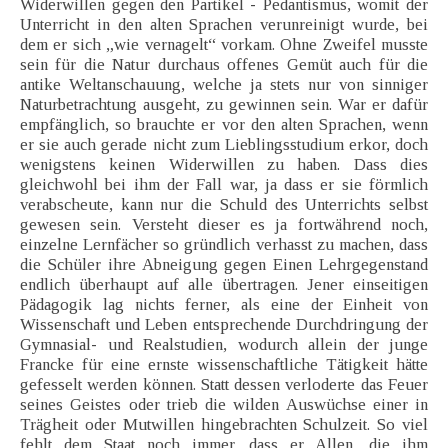
Widerwillen gegen den Partikel - Pedantismus, womit der
Unterricht in den alten Sprachen verunreinigt wurde, bei
dem er sich „wie vernagelt“ vorkam. Ohne Zweifel musste
sein für die Natur durchaus offenes Gemüt auch für die
antike Weltanschauung, welche ja stets nur von sinniger
Naturbetrachtung ausgeht, zu gewinnen sein. War er dafür
empfänglich, so brauchte er vor den alten Sprachen, wenn
er sie auch gerade nicht zum Lieblingsstudium erkor, doch
wenigstens keinen Widerwillen zu haben. Dass dies
gleichwohl bei ihm der Fall war, ja dass er sie förmlich
verabscheute, kann nur die Schuld des Unterrichts selbst
gewesen sein. Versteht dieser es ja fortwährend noch,
einzelne Lernfächer so gründlich verhasst zu machen, dass
die Schüler ihre Abneigung gegen Einen Lehrgegenstand
endlich überhaupt auf alle übertragen. Jener einseitigen
Pädagogik lag nichts ferner, als eine der Einheit von
Wissenschaft und Leben entsprechende Durchdringung der
Gymnasial- und Realstudien, wodurch allein der junge
Francke für eine ernste wissenschaftliche Tätigkeit hätte
gefesselt werden können. Statt dessen verloderte das Feuer
seines Geistes oder trieb die wilden Auswüchse einer in
Trägheit oder Mutwillen hingebrachten Schulzeit. So viel
fehlt dem Staat noch immer, dass er Allen, die ihm