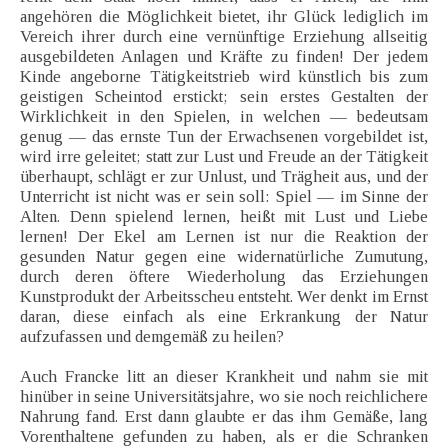
angehören die Möglichkeit bietet, ihr Glück lediglich im
Vereich ihrer durch eine vernünftige Erziehung allseitig
ausgebildeten Anlagen und Kräfte zu finden! Der jedem
Kinde angeborne Tätigkeitstrieb wird künstlich bis zum
geistigen Scheintod erstickt; sein erstes Gestalten der
Wirklichkeit in den Spielen, in welchen — bedeutsam
genug — das ernste Tun der Erwachsenen vorgebildet ist,
wird irre geleitet; statt zur Lust und Freude an der Tätigkeit
überhaupt, schlägt er zur Unlust, und Trägheit aus, und der
Unterricht ist nicht was er sein soll: Spiel — im Sinne der
Alten. Denn spielend lernen, heißt mit Lust und Liebe
lernen! Der Ekel am Lernen ist nur die Reaktion der
gesunden Natur gegen eine widernatürliche Zumutung,
durch deren öftere Wiederholung das Erziehungen
Kunstprodukt der Arbeitsscheu entsteht. Wer denkt im Ernst
daran, diese einfach als eine Erkrankung der Natur
aufzufassen und demgemäß zu heilen?
Auch Francke litt an dieser Krankheit und nahm sie mit
hinüber in seine Universitätsjahre, wo sie noch reichlichere
Nahrung fand. Erst dann glaubte er das ihm Gemäße, lang
Vorenthaltene gefunden zu haben, als er die Schranken