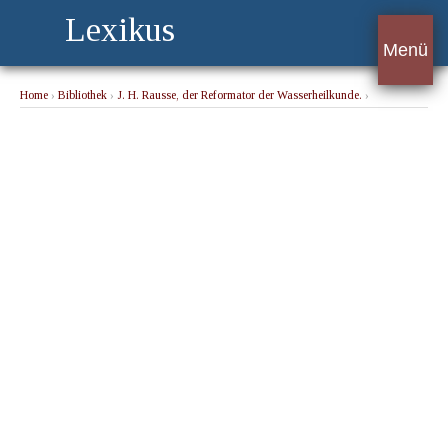
Lexikus
Menü
Home
›
Bibliothek
›
J. H. Rausse, der Reformator der Wasserheilkunde.
›
Gymnasialzeit