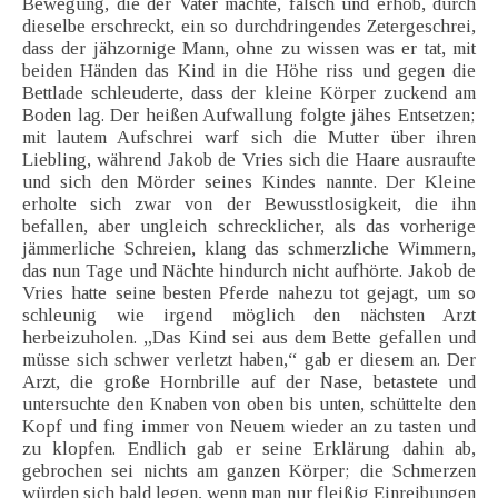
Bewegung, die der Vater machte, falsch und erhob, durch
dieselbe erschreckt, ein so durchdringendes Zetergeschrei,
dass der jähzornige Mann, ohne zu wissen was er tat, mit
beiden Händen das Kind in die Höhe riss und gegen die
Bettlade schleuderte, dass der kleine Körper zuckend am
Boden lag. Der heißen Aufwallung folgte jähes Entsetzen;
mit lautem Aufschrei warf sich die Mutter über ihren
Liebling, während Jakob de Vries sich die Haare ausraufte
und sich den Mörder seines Kindes nannte. Der Kleine
erholte sich zwar von der Bewusstlosigkeit, die ihn
befallen, aber ungleich schrecklicher, als das vorherige
jämmerliche Schreien, klang das schmerzliche Wimmern,
das nun Tage und Nächte hindurch nicht aufhörte. Jakob de
Vries hatte seine besten Pferde nahezu tot gejagt, um so
schleunig wie irgend möglich den nächsten Arzt
herbeizuholen. „Das Kind sei aus dem Bette gefallen und
müsse sich schwer verletzt haben,“ gab er diesem an. Der
Arzt, die große Hornbrille auf der Nase, betastete und
untersuchte den Knaben von oben bis unten, schüttelte den
Kopf und fing immer von Neuem wieder an zu tasten und
zu klopfen. Endlich gab er seine Erklärung dahin ab,
gebrochen sei nichts am ganzen Körper; die Schmerzen
würden sich bald legen, wenn man nur fleißig Einreibungen