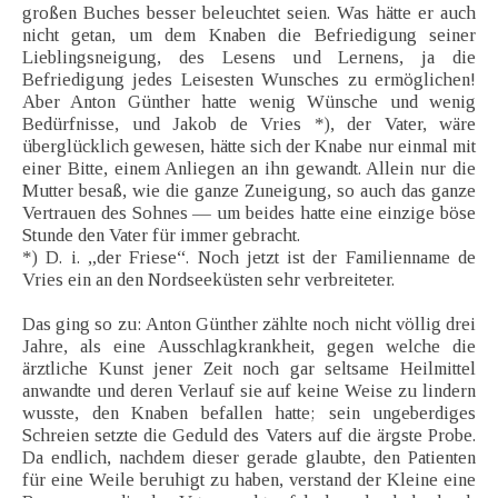
großen Buches besser beleuchtet seien. Was hätte er auch
nicht getan, um dem Knaben die Befriedigung seiner
Lieblingsneigung, des Lesens und Lernens, ja die
Befriedigung jedes Leisesten Wunsches zu ermöglichen!
Aber Anton Günther hatte wenig Wünsche und wenig
Bedürfnisse, und Jakob de Vries *), der Vater, wäre
überglücklich gewesen, hätte sich der Knabe nur einmal mit
einer Bitte, einem Anliegen an ihn gewandt. Allein nur die
Mutter besaß, wie die ganze Zuneigung, so auch das ganze
Vertrauen des Sohnes — um beides hatte eine einzige böse
Stunde den Vater für immer gebracht.
*) D. i. „der Friese“. Noch jetzt ist der Familienname de
Vries ein an den Nordseeküsten sehr verbreiteter.
Das ging so zu: Anton Günther zählte noch nicht völlig drei
Jahre, als eine Ausschlagkrankheit, gegen welche die
ärztliche Kunst jener Zeit noch gar seltsame Heilmittel
anwandte und deren Verlauf sie auf keine Weise zu lindern
wusste, den Knaben befallen hatte; sein ungeberdiges
Schreien setzte die Geduld des Vaters auf die ärgste Probe.
Da endlich, nachdem dieser gerade glaubte, den Patienten
für eine Weile beruhigt zu haben, verstand der Kleine eine