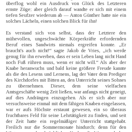
überflog wohl ein Ausdruck von Glück des Letzteren
ernste Züge; aber gleich darauf wandte er sich mit einem
tiefen Seufzer wiederum ab — Anton Günther hatte nie ein
solches Lächeln, einen solchen Blick für ihn!
Es verstand sich von selbst, dass der Letztere den
mühevollen, ungeschwächte Körperkräfte erfordernden
Beruf eines Sandwirts niemals ergreifen konnte. „Er
braucht's auch nicht!“ sagte Jakob de Vries, „ich werde
genug für ihn erwerben, dass er sein Leben lang nicht Hand
noch Fuß rühren muss, wenn er nicht will.“ Als aber der
Knabe heranwuchs und bald keine größere Freude kannte
als die des Lesens und Lernens, lag der Vater dem Prediger
des Kirchdorfes mit Bitten an, den Unterricht seines Sohnes
zu übernehmen. Dieser, dem seine vielfachen
Amtsgeschäfte wenig Zeit ließen, war anfangs nicht geneigt,
auf dies Andrängen einzugehen. Als er sich aber nur
versuchsweise einmal mit dem fähigen Knaben eingelassen,
war er aufs Höchste erstaunt gewesen, ein so überaus
fruchtbares Feld für seine Lehrtätigkeit zu finden, und seit
der Zeit hatte ein regelmäßiger Unterricht stattgehabt.
Freilich nur die Sommermonate hindurch; denn für den