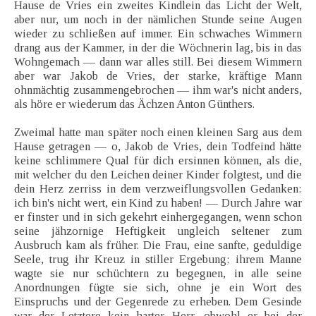
Hause de Vries ein zweites Kindlein das Licht der Welt,
aber nur, um noch in der nämlichen Stunde seine Augen
wieder zu schließen auf immer. Ein schwaches Wimmern
drang aus der Kammer, in der die Wöchnerin lag, bis in das
Wohngemach — dann war alles still. Bei diesem Wimmern
aber war Jakob de Vries, der starke, kräftige Mann
ohnmächtig zusammengebrochen — ihm war's nicht anders,
als höre er wiederum das Ächzen Anton Günthers.
Zweimal hatte man später noch einen kleinen Sarg aus dem
Hause getragen — o, Jakob de Vries, dein Todfeind hätte
keine schlimmere Qual für dich ersinnen können, als die,
mit welcher du den Leichen deiner Kinder folgtest, und die
dein Herz zerriss in dem verzweiflungsvollen Gedanken:
ich bin's nicht wert, ein Kind zu haben! — Durch Jahre war
er finster und in sich gekehrt einhergegangen, wenn schon
seine jähzornige Heftigkeit ungleich seltener zum
Ausbruch kam als früher. Die Frau, eine sanfte, geduldige
Seele, trug ihr Kreuz in stiller Ergebung; ihrem Manne
wagte sie nur schüchtern zu begegnen, in alle seine
Anordnungen fügte sie sich, ohne je ein Wort des
Einspruchs und der Gegenrede zu erheben. Dem Gesinde
war der Letztere kein harter Herr, obwohl er bei der