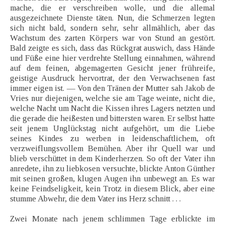
mache, die er verschreiben wolle, und die allemal
ausgezeichnete Dienste täten. Nun, die Schmerzen legten
sich nicht bald, sondern sehr, sehr allmählich, aber das
Wachstum des zarten Körpers war von Stund an gestört.
Bald zeigte es sich, dass das Rückgrat auswich, dass Hände
und Füße eine hier verdrehte Stellung einnahmen, während
auf dem feinen, abgemagerten Gesicht jener frühreife,
geistige Ausdruck hervortrat, der den Verwachsenen fast
immer eigen ist. — Von den Tränen der Mutter sah Jakob de
Vries nur diejenigen, welche sie am Tage weinte, nicht die,
welche Nacht um Nacht die Kissen ihres Lagers netzten und
die gerade die heißesten und bittersten waren. Er selbst hatte
seit jenem Unglückstag nicht aufgehört, um die Liebe
seines Kindes zu werben in leidenschaftlichem, oft
verzweiflungsvollem Bemühen. Aber ihr Quell war und
blieb verschüttet in dem Kinderherzen. So oft der Vater ihn
anredete, ihn zu liebkosen versuchte, blickte Anton Günther
mit seinen großen, klugen Augen ihn unbewegt an. Es war
keine Feindseligkeit, kein Trotz in diesem Blick, aber eine
stumme Abwehr, die dem Vater ins Herz schnitt . . .
Zwei Monate nach jenem schlimmen Tage erblickte im