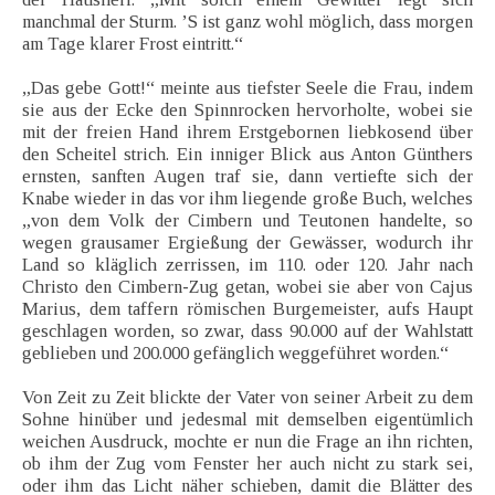
manchmal der Sturm. ’S ist ganz wohl möglich, dass morgen
am Tage klarer Frost eintritt.“
„Das gebe Gott!“ meinte aus tiefster Seele die Frau, indem
sie aus der Ecke den Spinnrocken hervorholte, wobei sie
mit der freien Hand ihrem Erstgebornen liebkosend über
den Scheitel strich. Ein inniger Blick aus Anton Günthers
ernsten, sanften Augen traf sie, dann vertiefte sich der
Knabe wieder in das vor ihm liegende große Buch, welches
„von dem Volk der Cimbern und Teutonen handelte, so
wegen grausamer Ergießung der Gewässer, wodurch ihr
Land so kläglich zerrissen, im 110. oder 120. Jahr nach
Christo den Cimbern-Zug getan, wobei sie aber von Cajus
Marius, dem taffern römischen Burgemeister, aufs Haupt
geschlagen worden, so zwar, dass 90.000 auf der Wahlstatt
geblieben und 200.000 gefänglich weggeführet worden.“
Von Zeit zu Zeit blickte der Vater von seiner Arbeit zu dem
Sohne hinüber und jedesmal mit demselben eigentümlich
weichen Ausdruck, mochte er nun die Frage an ihn richten,
ob ihm der Zug vom Fenster her auch nicht zu stark sei,
oder ihm das Licht näher schieben, damit die Blätter des