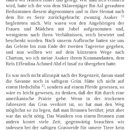
wird, hatte ich die von dem Sklavenjäger Ibn Asl geraubten
Beduininnen diesem abgenommen und in ihre Heimat nach
1)
dem Bir es Serir zurückgebracht; zwanzig Asaker
begleiteten mich. Wir waren von den Angehörigen der
Frauen und Mädchen mit Jubel aufgenommen und,
wenigstens nach ihren Verhältnissen, reich bewirtet und
beschenkt worden. Nach unserm Aufbruche hatten sie uns
das Geleite bis zum Ende der zweiten Tagereise gegeben,
und nun wollten wir auf dem kürzesten Wege nach
Chartum, wo ich meine Asaker ihrem Kommandanten, dem
Reïs Effendina Achmed Abd el Insaf zu übergeben hatte.
Es war noch nicht allzuspät nach der Regenzeit, darum stand
die Savanne noch in saftigem Grün. Hätte ich nicht auf
2)
einem Hedschihn
, sondern auf einem Pferde gesessen, so
wäre es leicht gewesen, zu denken, daß der Ritt durch eine
amerikanische Prairie gehe. Wenn in der trockenen
Jahreszeit das Gras verdorrt ist, so hat man den Weg
möglichst so zu legen, daß man Brunnen berührt; jetzt aber
war das nicht nötig. Das Wandern von einem Brunnen zum
andern kostet viele Zeit; gegenwärtig brauchten wir
indessen bei der saftigen Grasweide für unsere Tiere kein