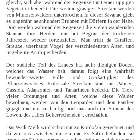
gleicht, sich aber während der Regenzeit mit einer üppigen
Vegetation bedeckt. Die weiten, grasigen Strecken werden
von Mimosenwäldern unterbrochen. In dieser Savanne giebt
es ungefähr neunhundert Brunnen mit Dörfern in der Nähe.
Dort weiden während der Regenzeit die vielen wandernden
Stämme ihre Herden, um bei Beginn der trockenen
Jahreszeit wieder fortzuziehen. Man trifft da Giraffen,
Strauße, überhaupt Vögel der verschiedensten Arten, und
ungeheure Antilopenherden.
Der südliche Teil des Landes hat mehr thonigen Boden,
welcher das Wasser hält, daraus folgt eine wahrhaft
bewundernswerte Fülle und Großartigkeit des
Pflanzenwuchses. Kolossale Strecken sind mit Palmen,
Cassien, Adansonien und Tamarinden bedeckt. Die Tiere
vieler Ordnungen und Arten, welche diese Wälder
bewohnen, werden von den Leoparden und dem Panther
gejagt, und nur zu häufig hört man auch die Stimme des
Löwen, des „alles Beherrschenden“, erschallen.
Das Wadi Melk wird schon mit zu Kordofan gerechnet, und
da wir uns zwischen diesem und Es Safih befanden, so
hatten wir Nubien hinter uns gelegt. Wie man sich erinnern