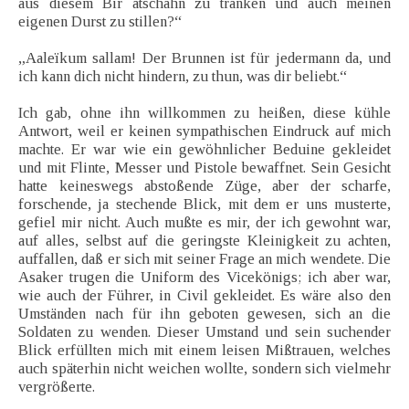
aus diesem Bir atschahn zu tränken und auch meinen
eigenen Durst zu stillen?“
„Aaleïkum sallam! Der Brunnen ist für jedermann da, und
ich kann dich nicht hindern, zu thun, was dir beliebt.“
Ich gab, ohne ihn willkommen zu heißen, diese kühle
Antwort, weil er keinen sympathischen Eindruck auf mich
machte. Er war wie ein gewöhnlicher Beduine gekleidet
und mit Flinte, Messer und Pistole bewaffnet. Sein Gesicht
hatte keineswegs abstoßende Züge, aber der scharfe,
forschende, ja stechende Blick, mit dem er uns musterte,
gefiel mir nicht. Auch mußte es mir, der ich gewohnt war,
auf alles, selbst auf die geringste Kleinigkeit zu achten,
auffallen, daß er sich mit seiner Frage an mich wendete. Die
Asaker trugen die Uniform des Vicekönigs; ich aber war,
wie auch der Führer, in Civil gekleidet. Es wäre also den
Umständen nach für ihn geboten gewesen, sich an die
Soldaten zu wenden. Dieser Umstand und sein suchender
Blick erfüllten mich mit einem leisen Mißtrauen, welches
auch späterhin nicht weichen wollte, sondern sich vielmehr
vergrößerte.