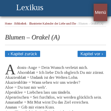
Lexikus
Menü
Home
›
Bibliothek
›
Illustrierter Kalender der Liebe und Ehe
› Blumen – Orakel (A)
Blumen – Orakel (A)
‹ Kapitel zurück
Kapitel vor ›
A
donis-Auge = Dein Wunsch verletzt mich.
Ahornblatt = Ich liebe Dich obgleich Du mir zürnst.
Akazienblatt = Undank ist der Welten Lohn.
Akazienblüte = Wann sehen wir uns wieder?
Aloe = Du tust mir weh’.
Alpenklee = Liebchen lass uns tändeln.
Alpenröschen = Sei furchtlos, wir werden glücklich sein.
Amaranthe = Mit Mut wirst Du das Ziel erreichen.
Ananas = Gib mir einen Kuss.