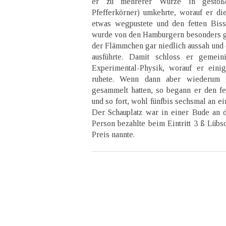
er zu mehrerer Würze in gestoß
Pfefferkörner) umkehrte, worauf er d
etwas wegpustete und den fetten Biss
wurde von den Hamburgern besonders g
der Flämmchen gar niedlich aussah und d
ausführte. Damit schloss er gemein
Experimental-Physik, worauf er eini
ruhete. Wenn dann aber wiederum 
gesammelt hatten, so begann er den fe
und so fort, wohl fünfbis sechsmal an 
Der Schauplatz war in einer Bude an d
Person bezahlte beim Eintritt 3 ß Lübs
Preis nannte.