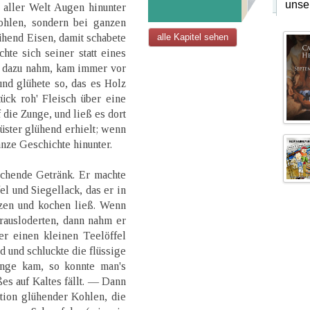
unse
 aller Welt Augen hinunter
ohlen, sondern bei ganzen
hend Eisen, damit schabete
alle Kapitel sehen
te sich seiner statt eines
r dazu nahm, kam immer vor
nd glühete so, das es Holz
ück roh' Fleisch über eine
 die Zunge, und ließ es dort
üster glühend erhielt; wenn
anze Geschichte hinunter.
chende Getränk. Er machte
l und Siegellack, das er in
zen und kochen ließ. Wenn
rausloderten, dann nahm er
er einen kleinen Teelöffel
d und schluckte die flüssige
unge kam, so konnte man's
es auf Kaltes fällt. — Dann
tion glühender Kohlen, die