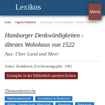
Lexikus
Menü
Home
›
Digitale Bibliothek
›
Hamburger Denkwürdigkeiten - ältestes Wohnhaus
von 1522
Hamburger Denkwürdigkeiten -
ältestes Wohnhaus von 1522
Aus: Über Land und Meer
Autor: Redaktion, Erscheinungsjahr: 1902
Exemplar in der Bibliothek ansehen/leihen
Themenbereiche
Reformationszeit
Architektur & Baukunst
Politik, Gesellschaft, Wirtschaft
Hamburg
Hansezeit