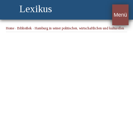
Lexikus
Menü
Home
›
Bibliothek
›
Hamburg in seiner politischen, wirtschaftlichen und kulturellen
Bedeutung
› Die Tagespresse von Dr. Arthur Obst, Vorsitzender des Journalisten-
und Schriftsteller-Vereins