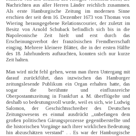
Nachrichten aus aller Herren Länder reichlich zusammen.
Als erste Hamburgische Zeitung im modernen Sinne
erschien der seit dem 16. Dezember 1673 von Thomas von
Wiering herausgegebene Relationscourier, der zuletzt im
Besitz von Arnold Schuback befindlich sich bis in die
Napoleonische Zeit hielt und erst durch das
Erscheinungsverbot der französischen Fremdherrschaft
einging. Mehrere kleinere Blätter, die in der ersten Hälfte
des 18. Jahrhunderts auftauchten, konnten sich nur kurze
Zeit halten.
Man wird nicht fehl gehen, wenn man ihren Untergang mit
darauf zurückführt, dass inzwischen das Hamburger
zeitungslesende Publikum ein Organ erhalten hatte, das
sogar die berühmte und einflussreiche
Oberpostamtszeitung in Frankfurt a. M. überflügelte und
deshalb so bedeutungsvoll wurde, weil es sich, wie Ludwig
Salomon, der Geschichtsschreiber des Deutschen
Zeitungswesens es einmal ausdrückt ,,unbefangen dem
großen politischen Gärungsprozesse gegenüberstellte und
die historischen Vorgänge nach ihrer wirklichen Bedeutung
hin abzuschätzen verstand" . . Es war der Hamburgische