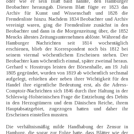
oder wie er sein Blatt bald nannte, den Hamburger
Beobachter herausgab. Diesem Blatt fügte er 1823 das
Archiv für Kunst und Wissenschaft und 1828 die
Fremdenliste hinzu. Nachdem 1834 Beobachter und Archiv
vereinigt waren, ging die Fremdenliste zunächst in den
Beobachter und dann in die Morgenzeitung über, die 1852
Mencks ältestes Zeitungsunternehmen ablöste. Während die
Hamburger Nachrichten seit 1814 wochentäglich
erschienen, blieb der Korrespondent noch bis 1812 bei
seinem viermal wöchentlichem Erscheinen stehen. Der
Beobachter kam wöchentlich einmal, später zweimal heraus.
Gerhard v. Hosstrups leisten der Börsenhalle, am 19. Juli
1805 gegründet, wurden von 1819 ab wöchentlich sechsmal
aufgelegt, erhielten aber neben ihrer Wichtigkeit für den
Handel ihre eigentliche Bedeutung erst, als die Adress-
Comptoir-Nachrichten sich 1846 durch ihre Haltung in der
Schleswig-Holsteinischen Frage die Entziehung des Debits
in den Herzogtümern und dem Dänischen Reiche, ihrem
Hauptabsatzgebiet, zugezogen hatten und daher ihr
Erscheinen einstellen mussten.
Die verhältnismäßig milde Handhabung der Zensur in
Hamburg, die sogar zur Folge hatte, dass Blätter wie der