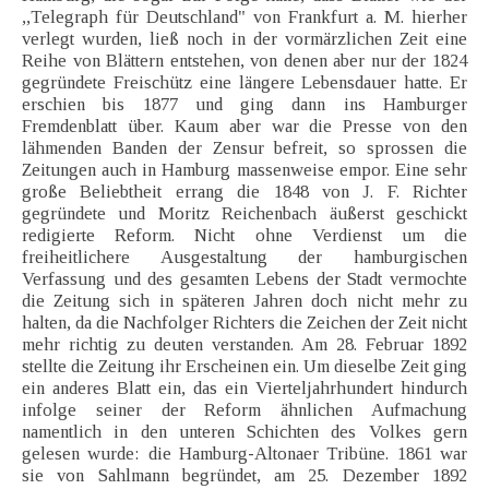
,,Telegraph für Deutschland" von Frankfurt a. M. hierher
verlegt wurden, ließ noch in der vormärzlichen Zeit eine
Reihe von Blättern entstehen, von denen aber nur der 1824
gegründete Freischütz eine längere Lebensdauer hatte. Er
erschien bis 1877 und ging dann ins Hamburger
Fremdenblatt über. Kaum aber war die Presse von den
lähmenden Banden der Zensur befreit, so sprossen die
Zeitungen auch in Hamburg massenweise empor. Eine sehr
große Beliebtheit errang die 1848 von J. F. Richter
gegründete und Moritz Reichenbach äußerst geschickt
redigierte Reform. Nicht ohne Verdienst um die
freiheitlichere Ausgestaltung der hamburgischen
Verfassung und des gesamten Lebens der Stadt vermochte
die Zeitung sich in späteren Jahren doch nicht mehr zu
halten, da die Nachfolger Richters die Zeichen der Zeit nicht
mehr richtig zu deuten verstanden. Am 28. Februar 1892
stellte die Zeitung ihr Erscheinen ein. Um dieselbe Zeit ging
ein anderes Blatt ein, das ein Vierteljahrhundert hindurch
infolge seiner der Reform ähnlichen Aufmachung
namentlich in den unteren Schichten des Volkes gern
gelesen wurde: die Hamburg-Altonaer Tribüne. 1861 war
sie von Sahlmann begründet, am 25. Dezember 1892