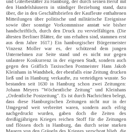
und Güterbestätter zu Hamburg, der durch seinen Beruf mit
den Handelshäusern in ständiger Beziehung stand, dazu
über, die in den Geschäftsbriefen der Kaufleute enthaltenen
Mitteilungen über politische und militärische Ereignisse
sowie über sonstige Vorkommnisse anstatt wie bisher
handschriftlich, durch den Druck zu vervielfältigen. (Die
ältesten Berliner Blätter, die uns erhalten sind, stammen erst
aus dem Jahre 1617.) Ein hamburgischer Bürgermeister
Vinzenz Moller war es, der schützend dem jungen
Unternehmen zur Seite stand und es nicht nur gegen
unlautere Konkurrenz in der eigenen Stadt, sondern auch
gegen den Gräflich Taxisschen Postmeister Hans Jakob
Kleinhans in Wandsbek, der ebenfalls eine Zeitung drucken
ließ und in Hamburg verkaufte, zu verteidigen wusste. So
bestanden seit 1630 in Hamburg schon zwei Zeitungen:
Johann Meyers "Wöchentliche Zeitung" und Kleinhans
,,Ordentliche Postzeitung". Es ist durch Nachrichten belegt,
dass diese Hamburgischen Zeitungen nicht nur in der
Umgegend weit verbreitet waren, sondern auch eifrig
nachgedruckt wurden, gaben doch die Zeiten des
dreißigjährigen Krieges reichen Stoff für die Zeitungen
und flössen doch in Hamburg, das durch seine starken
Mauern von den Gräueln des Krieges verschont blieb, die