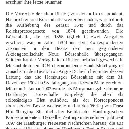
erschien ihre letzte Nummer.
Die Vorrechte der alten Blätter, von denen Korrespondent,
Nachrichten und Börsenhalle weiter bestanden, waren durch
die Aufhebung der Zensur 1848 und durch das
Reichspressegesetz von 1874 geschwunden. Die
Börsenhalle, die seit 1855 täglich in zwei Ausgaben
erschien, war im Jahre 1868 mit dem Korrespondenten
zusammen in den Besitz der neu gegründeten
Aktiengesellschaft Neue Börsenhalle übergegangen.
Seitdem hat der Verlag beider Blätter mehrfach gewechselt.
Mitsamt dem seit 1884 übernommenen Handelsblatt ging er
zunächst in den Besitz von August Scherl über, unter dessen
Leitung das alte Hamburger Börsenblatt mit dem 31.
Dezember 1902 im 98. Jahrgang zum letzten Male erschien.
Mit dem 1. Januar 1903 wurde als Morgenausgabe die neue
Hamburger Börsenhalle vorgelegt, die aber als
selbständiges Blatt aufhörte, als der Korrespondent
abermals den Besitz wechselte und in den Verlag von Ernst
Hirt überging. Sie blieb aber Beiblatt des Hamburgischen
Korrespondenten. Derselbe Zeitungsunternehmer gibt seit
1897 die Hamburger Neuesten Nachrichten heraus, die aus
der seit 1891 erschienenen Hamburger Freien Presse und