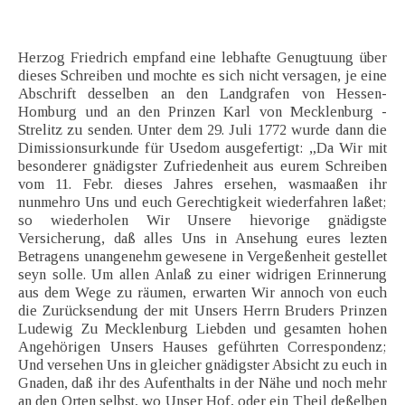
Herzog Friedrich empfand eine lebhafte Genugtuung über
dieses Schreiben und mochte es sich nicht versagen, je eine
Abschrift desselben an den Landgrafen von Hessen-
Homburg und an den Prinzen Karl von Mecklenburg -
Strelitz zu senden. Unter dem 29. Juli 1772 wurde dann die
Dimissionsurkunde für Usedom ausgefertigt: „Da Wir mit
besonderer gnädigster Zufriedenheit aus eurem Schreiben
vom 11. Febr. dieses Jahres ersehen, wasmaaßen ihr
nunmehro Uns und euch Gerechtigkeit wiederfahren laßet;
so wiederholen Wir Unsere hievorige gnädigste
Versicherung, daß alles Uns in Ansehung eures lezten
Betragens unangenehm gewesene in Vergeßenheit gestellet
seyn solle. Um allen Anlaß zu einer widrigen Erinnerung
aus dem Wege zu räumen, erwarten Wir annoch von euch
die Zurücksendung der mit Unsers Herrn Bruders Prinzen
Ludewig Zu Mecklenburg Liebden und gesamten hohen
Angehörigen Unsers Hauses geführten Correspondenz;
Und versehen Uns in gleicher gnädigster Absicht zu euch in
Gnaden, daß ihr des Aufenthalts in der Nähe und noch mehr
an den Orten selbst, wo Unser Hof, oder ein Theil deßelben