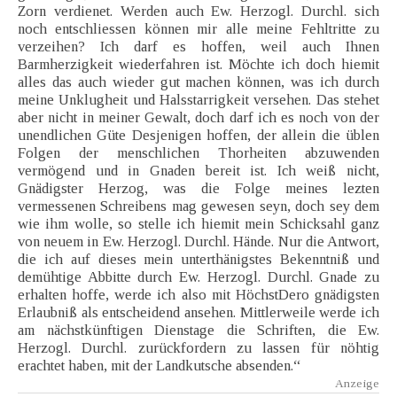
Zorn verdienet. Werden auch Ew. Herzogl. Durchl. sich
noch entschliessen können mir alle meine Fehltritte zu
verzeihen? Ich darf es hoffen, weil auch Ihnen
Barmherzigkeit wiederfahren ist. Möchte ich doch hiemit
alles das auch wieder gut machen können, was ich durch
meine Unklugheit und Halsstarrigkeit versehen. Das stehet
aber nicht in meiner Gewalt, doch darf ich es noch von der
unendlichen Güte Desjenigen hoffen, der allein die üblen
Folgen der menschlichen Thorheiten abzuwenden
vermögend und in Gnaden bereit ist. Ich weiß nicht,
Gnädigster Herzog, was die Folge meines lezten
vermessenen Schreibens mag gewesen seyn, doch sey dem
wie ihm wolle, so stelle ich hiemit mein Schicksahl ganz
von neuem in Ew. Herzogl. Durchl. Hände. Nur die Antwort,
die ich auf dieses mein unterthänigstes Bekenntniß und
demühtige Abbitte durch Ew. Herzogl. Durchl. Gnade zu
erhalten hoffe, werde ich also mit HöchstDero gnädigsten
Erlaubniß als entscheidend ansehen. Mittlerweile werde ich
am nächstkünftigen Dienstage die Schriften, die Ew.
Herzogl. Durchl. zurückfordern zu lassen für nöhtig
erachtet haben, mit der Landkutsche absenden.“