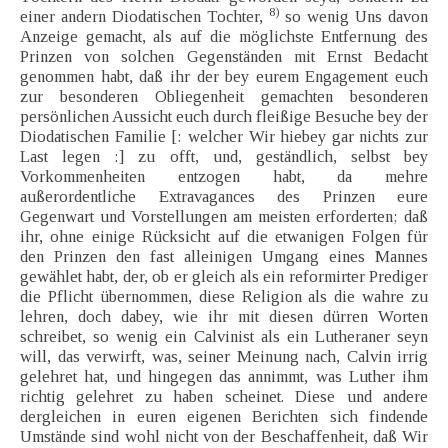
8)
einer andern Diodatischen Tochter,
so wenig Uns davon
Anzeige gemacht, als auf die möglichste Entfernung des
Prinzen von solchen Gegenständen mit Ernst Bedacht
genommen habt, daß ihr der bey eurem Engagement euch
zur besonderen Obliegenheit gemachten besonderen
persönlichen Aussicht euch durch fleißige Besuche bey der
Diodatischen Familie [: welcher Wir hiebey gar nichts zur
Last legen :] zu offt, und, geständlich, selbst bey
Vorkommenheiten entzogen habt, da mehre
außerordentliche Extravagances des Prinzen eure
Gegenwart und Vorstellungen am meisten erforderten; daß
ihr, ohne einige Rücksicht auf die etwanigen Folgen für
den Prinzen den fast alleinigen Umgang eines Mannes
gewählet habt, der, ob er gleich als ein reformirter Prediger
die Pflicht übernommen, diese Religion als die wahre zu
lehren, doch dabey, wie ihr mit diesen dürren Worten
schreibet, so wenig ein Calvinist als ein Lutheraner seyn
will, das verwirft, was, seiner Meinung nach, Calvin irrig
gelehret hat, und hingegen das annimmt, was Luther ihm
richtig gelehret zu haben scheinet. Diese und andere
dergleichen in euren eigenen Berichten sich findende
Umstände sind wohl nicht von der Beschaffenheit, daß Wir