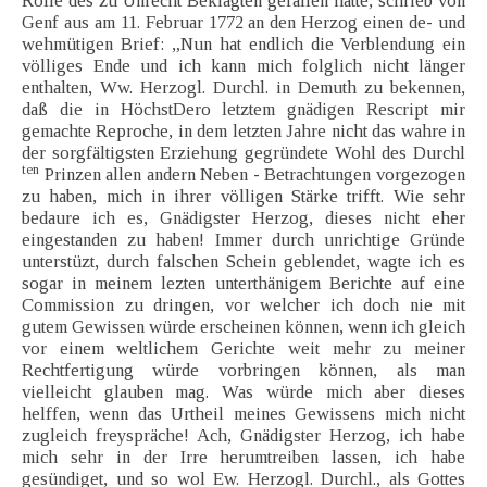
Rolle des zu Unrecht Beklagten gefallen hatte, schrieb von
Genf aus am 11. Februar 1772 an den Herzog einen de- und
wehmütigen Brief: „Nun hat endlich die Verblendung ein
völliges Ende und ich kann mich folglich nicht länger
enthalten, Ww. Herzogl. Durchl. in Demuth zu bekennen,
daß die in HöchstDero letztem gnädigen Rescript mir
gemachte Reproche, in dem letzten Jahre nicht das wahre in
der sorgfältigsten Erziehung gegründete Wohl des Durchl
ten
Prinzen allen andern Neben - Betrachtungen vorgezogen
zu haben, mich in ihrer völligen Stärke trifft. Wie sehr
bedaure ich es, Gnädigster Herzog, dieses nicht eher
eingestanden zu haben! Immer durch unrichtige Gründe
unterstüzt, durch falschen Schein geblendet, wagte ich es
sogar in meinem lezten unterthänigem Berichte auf eine
Commission zu dringen, vor welcher ich doch nie mit
gutem Gewissen würde erscheinen können, wenn ich gleich
vor einem weltlichem Gerichte weit mehr zu meiner
Rechtfertigung würde vorbringen können, als man
vielleicht glauben mag. Was würde mich aber dieses
helffen, wenn das Urtheil meines Gewissens mich nicht
zugleich freyspräche! Ach, Gnädigster Herzog, ich habe
mich sehr in der Irre herumtreiben lassen, ich habe
gesündiget, und so wol Ew. Herzogl. Durchl., als Gottes