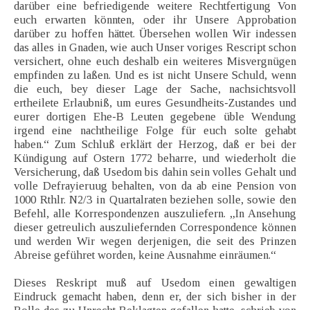
darüber eine befriedigende weitere Rechtfertigung Von
euch erwarten könnten, oder ihr Unsere Approbation
darüber zu hoffen hättet. Übersehen wollen Wir indessen
das alles in Gnaden, wie auch Unser voriges Rescript schon
versichert, ohne euch deshalb ein weiteres Misvergnügen
empfinden zu laßen. Und es ist nicht Unsere Schuld, wenn
die euch, bey dieser Lage der Sache, nachsichtsvoll
ertheilete Erlaubniß, um eures Gesundheits-Zustandes und
eurer dortigen Ehe-B Leuten gegebene üble Wendung
irgend eine nachtheilige Folge für euch solte gehabt
haben.“ Zum Schluß erklärt der Herzog, daß er bei der
Kündigung auf Ostern 1772 beharre, und wiederholt die
Versicherung, daß Usedom bis dahin sein volles Gehalt und
volle Defrayieruug behalten, von da ab eine Pension von
1000 Rthlr. N2/3 in Quartalraten beziehen solle, sowie den
Befehl, alle Korrespondenzen auszuliefern. „In Ansehung
dieser getreulich auszuliefernden Correspondence können
und werden Wir wegen derjenigen, die seit des Prinzen
Abreise geführet worden, keine Ausnahme einräumen.“
Dieses Reskript muß auf Usedom einen gewaltigen
Eindruck gemacht haben, denn er, der sich bisher in der