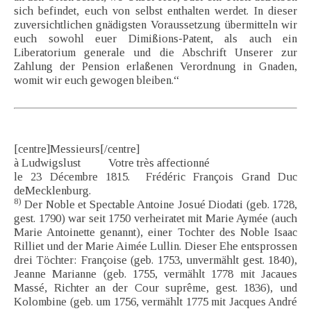
sich befindet, euch von selbst enthalten werdet. In dieser
zuversichtlichen gnädigsten Voraussetzung übermitteln wir
euch sowohl euer Dimißions-Patent, als auch ein
Liberatorium generale und die Abschrift Unserer zur
Zahlung der Pension erlaßenen Verordnung in Gnaden,
womit wir euch gewogen bleiben.“
[centre]Messieurs[/centre]
à Ludwigslust Votre très affectionné
le 23 Décembre 1815. Frédéric François Grand Duc
deMecklenburg.
8)
Der Noble et Spectable Antoine Josué Diodati (geb. 1728,
gest. 1790) war seit 1750 verheiratet mit Marie Aymée (auch
Marie Antoinette genannt), einer Tochter des Noble Isaac
Rilliet und der Marie Aimée Lullin. Dieser Ehe entsprossen
drei Töchter: Françoise (geb. 1753, unvermählt gest. 1840),
Jeanne Marianne (geb. 1755, vermählt 1778 mit Jacaues
Massé, Richter an der Cour suprême, gest. 1836), und
Kolombine (geb. um 1756, vermählt 1775 mit Jacques André