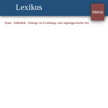
Lexikus
Menü
Home
›
Bibliothek
›
Beiträge zur Erziehungs- und Jugendgeschichte des
Großherzogs Friedrich Franz I.
› Abschnitt 6