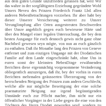
aus dem guten Grunde unzufrieden gelassen hat, weil Wir
das wahre in der sorgfältigsten Erziehung gegründete Wohl
Unsers Neveu des Prinzen Friederich Frantz Lbd. allen
anderen NebenBetrachtungen vorziehen. Ihr aber habt bey
dieser Unserer Versicherung weiterer zu Unsrer
Verunglimpfung aller Orten ausgestreuten Beschwerden
über Unsre angeblich gegen euch bewiesene Härte und
über den Mangel einer legalen Untersuchung, die bey dem
besten Ausgange für euch dennoch gewis nicht ganz ohne
Nachtheil gewesen seyn mögte, von nun an euch gänzlich
zu enthalten. Daß ihr Monathe lang den Prinzen von Geneve
entfernet und zum einzigen Umgange mit der Diodatischen
Familie auf dem Lande eingeschränkt habt, ohne Uns in
euren sonst der kleinsten NebenDinge erwähnenden
Berichten diese eigenmächtig vorgenommene Veränderung
obliegentlich anzuzeigen, daß ihr, bey der vorhin in euren
Berichten mehrmalen geäusserten Überzeugung von der
herrschenden Neigung des Prinzen zum andern Geschlecht,
welche alle nur mögliche Beseitigung der eine solche
praematurirte Neigung nur irgend begünstigenden
Umstände euch zur Pflicht machte, ihm nicht nur ein
öffentlicher Vorgänger in der Liebe gegen die eine von den
Töchtern des Herrn Diodati geworden seyd, sondern zu