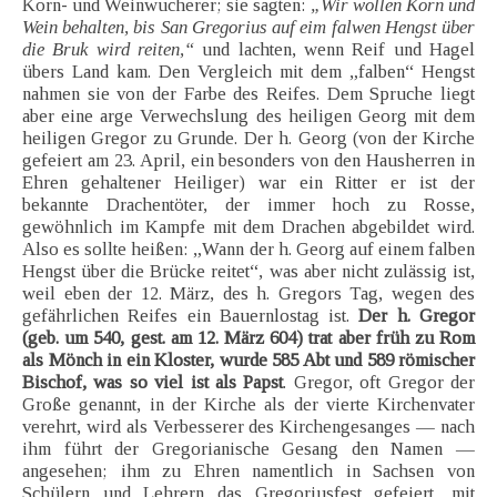
Korn- und Weinwucherer; sie sagten:
„Wir wollen Korn und
Wein behalten, bis San Gregorius auf eim falwen Hengst über
die Bruk wird reiten,“
und lachten, wenn Reif und Hagel
übers Land kam. Den Vergleich mit dem „falben“ Hengst
nahmen sie von der Farbe des Reifes. Dem Spruche liegt
aber eine arge Verwechslung des heiligen Georg mit dem
heiligen Gregor zu Grunde. Der h. Georg (von der Kirche
gefeiert am 23. April, ein besonders von den Hausherren in
Ehren gehaltener Heiliger) war ein Ritter er ist der
bekannte Drachentöter, der immer hoch zu Rosse,
gewöhnlich im Kampfe mit dem Drachen abgebildet wird.
Also es sollte heißen: „Wann der h. Georg auf einem falben
Hengst über die Brücke reitet“, was aber nicht zulässig ist,
weil eben der 12. März, des h. Gregors Tag, wegen des
gefährlichen Reifes ein Bauernlostag ist.
Der h. Gregor
(geb. um 540, gest. am 12. März 604) trat aber früh zu Rom
als Mönch in ein Kloster, wurde 585 Abt und 589 römischer
Bischof, was so viel ist als Papst
. Gregor, oft Gregor der
Große genannt, in der Kirche als der vierte Kirchenvater
verehrt, wird als Verbesserer des Kirchengesanges — nach
ihm führt der Gregorianische Gesang den Namen —
angesehen; ihm zu Ehren namentlich in Sachsen von
Schülern und Lehrern das Gregoriusfest gefeiert, mit