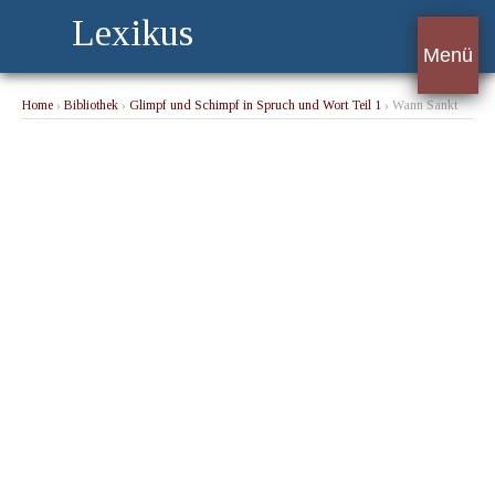
Lexikus
Menü
Home
›
Bibliothek
›
Glimpf und Schimpf in Spruch und Wort Teil 1
› Wann Sankt
Gregor auf einem falben Hengst über die Brücke reitet