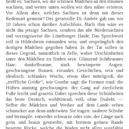
heißt es: Sachsen, wo die schönen Mädchen an den Bäumen
wachsen, und weiter unten wollen wir dies näher erörtern.
Vor Allem aber, welches Sachsen ist denn mit dieser
Redensart gemeint? Der geistvolle Dr. Andrée gab uns vor
10 Jahren schon darüber Aufschluss. Nach ihm wäre es
nicht das jetzige Sachsen, sondern das alte Niedersachsen
und vorzugsweise die Lüneburger Haide. Das Sprichwort
soll in Hildesheim entstanden sein, und ursprünglich den
dortigen Mädchen gegolten haben. In der Tat sollen in
dieser Gegend, namentlich in Zelle, wahre Urschönheiten
unter den Mädchen zu finden sein: Glänzend lichtbraunes
Haar; dunkelbraune, stark bewimperte Augen;
geschwungene Brauen; eirundes Gesichtchen, rein und
idealisch; schlanker Wuchs, etwas über mittelgroß, die
„treffliche Größe“, wie Goethe sagt; die Formen rund; die
Hüften anmutig geschwungen; der Gang auf zierlichem
Fuße leicht und graziös. Dabei sprechen diese Schönheiten
das beste Deutsch, wohltönend, voll, ohne Dialekt. —
Selbst die Mädchen und Weiber auf dem Lande sehen
schmucker aus denn anderwärts. Sie tragen: saubere Schuhe
und Strümpfe; entweder schwarze oder rote, der Länge nach
grün und braun gestreifte, mit breitem grünen Rande
besetzte Röcke, welche die Waden nicht allzu sorgfältig