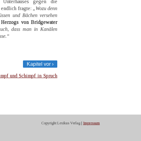
 Unterhauses gegen die
endlich fragte:
„Wozu denn
lüssen und Bächen versehen
s
Herzogs von Bridgewater
ch, dass man in Kanälen
sse.“
Kapitel vor ›
impf und Schimpf in Spruch
Copyright Lexikus Verlag |
Impressum