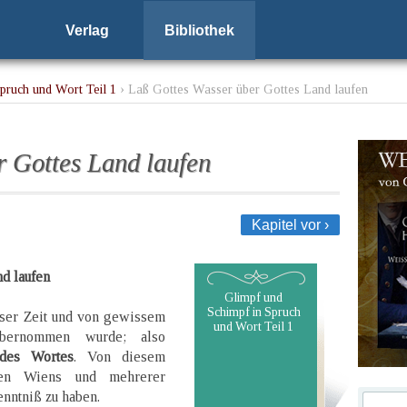
Verlag
Bibliothek
pruch und Wort Teil 1
› Laß Gottes Wasser über Gottes Land laufen
r Gottes Land laufen
Kapitel vor ›
nd laufen
Glimpf und
Schimpf in Spruch
isser Zeit und von gewissem
und Wort Teil 1
übernommen wurde; also
 des Wortes
. Von diesem
nen Wiens und mehrerer
nntniß zu haben.