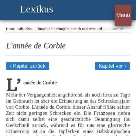
Lexikus
Menü
Home
›
Bibliothek
›
Glimpf und Schimpf in Spruch und Wort Teil 1
› L'année de
Corbie
L'année de Corbie
‹ Kapitel zurück
Kapitel vor ›
L’
année de Corbie
Mehr der Vergangenheit angehörend, als noch heut zu Tage
im Gebrauch ist aber die Erinnerung an das Schreckensjahr
von Corbie. L’année de Corbie, dieser Ausruf flößte seiner
Zeit nicht geringen Schrecken ein. Die Franzosen riefen
sich damit selbst eine geschichtliche Demütigung ins
Gedächtniß zurück, während es für uns eine glorreiche
Erinnerung ist an die Tapferkeit eines Habsburgischen