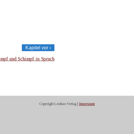
Kapitel vor ›
impf und Schimpf in Spruch
Copyright Lexikus Verlag |
Impressum