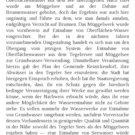
Oberflächenwasser aus dem See überzugehen. Nach 1884
wurde am Müggelsee und an der Dahme auf
Brunnenwasser gebohrt, doch das Ergebnis war auch hier
ungünstig und führte zu dem, wie man damals annahm,
endgültigen Verzicht auf Brunnen. Das Müggelwerk wurde
von vornherein auf Entnahme von Oberflächen-Wasser
eingerichtet. Bei der in den nächsten Jahren
vorzunehmenden Umgestaltung handelt es sich nun um den
Übergang vom jetzigen System der Entnahme von
Oberflächenwasser aus dem Tegelersee und Müggelsee
zur Grundwasser-Verwendung. Unmittelbare Veranlassung
hierzu gab der Plan der Gemeinde Reinickendorf, ihre
Abwässer in den Tegeler See einzuleiten; die Stadt hat
hiergegen Einspruch erhoben, doch hat die Staatsregierung
entschieden, dass ihr ein Schutz gegen die hierdurch
bedingte Verunreinigung ihrer Werke nur gewährt werden
könne, wenn der Nachweis erbracht würde, dass ihr eine
andere Möglichkeit der Wasserentnahme nicht zu Gebote
stehe. Es sollen nunmehr die Wasserwerke zur Entnahme
von Grundwasser umgebaut werden, nachdem Vorversuche
dessen Vorhandensein in genügender Qualität und Quantität
in der Nähe sowohl des Tegeler Sees als des Müggelsees
ergeben haben — eine Entnahme von Seewasser würde