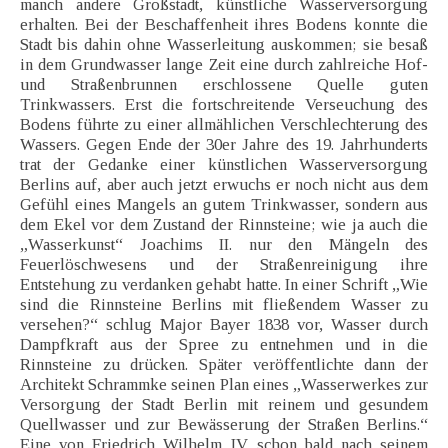
manch andere Großstadt, künstliche Wasserversorgung
erhalten. Bei der Beschaffenheit ihres Bodens konnte die
Stadt bis dahin ohne Wasserleitung auskommen; sie besaß
in dem Grundwasser lange Zeit eine durch zahlreiche Hof-
und Straßenbrunnen erschlossene Quelle guten
Trinkwassers. Erst die fortschreitende Verseuchung des
Bodens führte zu einer allmählichen Verschlechterung des
Wassers. Gegen Ende der 30er Jahre des 19. Jahrhunderts
trat der Gedanke einer künstlichen Wasserversorgung
Berlins auf, aber auch jetzt erwuchs er noch nicht aus dem
Gefühl eines Mangels an gutem Trinkwasser, sondern aus
dem Ekel vor dem Zustand der Rinnsteine; wie ja auch die
„Wasserkunst“ Joachims II. nur den Mängeln des
Feuerlöschwesens und der Straßenreinigung ihre
Entstehung zu verdanken gehabt hatte. In einer Schrift „Wie
sind die Rinnsteine Berlins mit fließendem Wasser zu
versehen?“ schlug Major Bayer 1838 vor, Wasser durch
Dampfkraft aus der Spree zu entnehmen und in die
Rinnsteine zu drücken. Später veröffentlichte dann der
Architekt Schrammke seinen Plan eines „Wasserwerkes zur
Versorgung der Stadt Berlin mit reinem und gesundem
Quellwasser und zur Bewässerung der Straßen Berlins.“
Eine von Friedrich Wilhelm IV. schon bald nach seinem