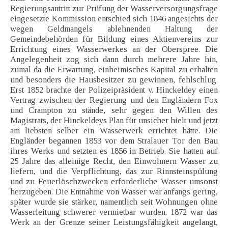
Regierungsantritt zur Prüfung der Wasserversorgungsfrage
eingesetzte Kommission entschied sich 1846 angesichts der
wegen Geldmangels ablehnenden Haltung der
Gemeindebehörden für Bildung eines Aktienvereins zur
Errichtung eines Wasserwerkes an der Oberspree. Die
Angelegenheit zog sich dann durch mehrere Jahre hin,
zumal da die Erwartung, einheimisches Kapital zu erhalten
und besonders die Hausbesitzer zu gewinnen, fehlschlug.
Erst 1852 brachte der Polizeipräsident v. Hinckeldey einen
Vertrag zwischen der Regierung und den Engländern Fox
und Crampton zu stände, sehr gegen den Willen des
Magistrats, der Hinckeldeys Plan für unsicher hielt und jetzt
am liebsten selber ein Wasserwerk errichtet hätte. Die
Engländer begannen 1853 vor dem Stralauer Tor den Bau
ihres Werks und setzten es 1856 in Betrieb. Sie hatten auf
25 Jahre das alleinige Recht, den Einwohnern Wasser zu
liefern, und die Verpflichtung, das zur Rinnsteinspülung
und zu Feuerlöschzwecken erforderliche Wasser umsonst
herzugeben. Die Entnahme von Wasser war anfangs gering,
später wurde sie stärker, namentlich seit Wohnungen ohne
Wasserleitung schwerer vermietbar wurden. 1872 war das
Werk an der Grenze seiner Leistungsfähigkeit angelangt,