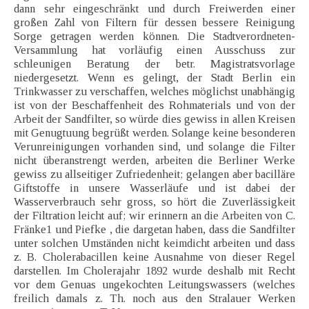
dann sehr eingeschränkt und durch Freiwerden einer
großen Zahl von Filtern für dessen bessere Reinigung
Sorge getragen werden können. Die Stadtverordneten-
Versammlung hat vorläufig einen Ausschuss zur
schleunigen Beratung der betr. Magistratsvorlage
niedergesetzt. Wenn es gelingt, der Stadt Berlin ein
Trinkwasser zu verschaffen, welches möglichst unabhängig
ist von der Beschaffenheit des Rohmaterials und von der
Arbeit der Sandfilter, so würde dies gewiss in allen Kreisen
mit Genugtuung begrüßt werden. Solange keine besonderen
Verunreinigungen vorhanden sind, und solange die Filter
nicht überanstrengt werden, arbeiten die Berliner Werke
gewiss zu allseitiger Zufriedenheit; gelangen aber bacilläre
Giftstoffe in unsere Wasserläufe und ist dabei der
Wasserverbrauch sehr gross, so hört die Zuverlässigkeit
der Filtration leicht auf; wir erinnern an die Arbeiten von C.
Fränke1 und Piefke , die dargetan haben, dass die Sandfilter
unter solchen Umständen nicht keimdicht arbeiten und dass
z. B. Cholerabacillen keine Ausnahme von dieser Regel
darstellen. Im Cholerajahr 1892 wurde deshalb mit Recht
vor dem Genuas ungekochten Leitungswassers (welches
freilich damals z. Th. noch aus den Stralauer Werken