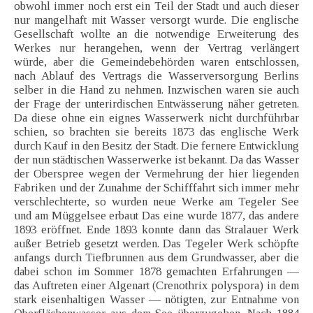
obwohl immer noch erst ein Teil der Stadt und auch dieser
nur mangelhaft mit Wasser versorgt wurde. Die englische
Gesellschaft wollte an die notwendige Erweiterung des
Werkes nur herangehen, wenn der Vertrag verlängert
würde, aber die Gemeindebehörden waren entschlossen,
nach Ablauf des Vertrags die Wasserversorgung Berlins
selber in die Hand zu nehmen. Inzwischen waren sie auch
der Frage der unterirdischen Entwässerung näher getreten.
Da diese ohne ein eignes Wasserwerk nicht durchführbar
schien, so brachten sie bereits 1873 das englische Werk
durch Kauf in den Besitz der Stadt. Die fernere Entwicklung
der nun städtischen Wasserwerke ist bekannt. Da das Wasser
der Oberspree wegen der Vermehrung der hier liegenden
Fabriken und der Zunahme der Schifffahrt sich immer mehr
verschlechterte, so wurden neue Werke am Tegeler See
und am Müggelsee erbaut Das eine wurde 1877, das andere
1893 eröffnet. Ende 1893 konnte dann das Stralauer Werk
außer Betrieb gesetzt werden. Das Tegeler Werk schöpfte
anfangs durch Tiefbrunnen aus dem Grundwasser, aber die
dabei schon im Sommer 1878 gemachten Erfahrungen —
das Auftreten einer Algenart (Crenothrix polyspora) in dem
stark eisenhaltigen Wasser — nötigten, zur Entnahme von