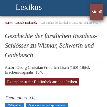
Lexikus
Menü
Home
›
Digitale Bibliothek
›
Geschichte der fürstlichen Residenz-Schlösser zu
Wismar, Schwerin und Gadebusch
Geschichte der fürstlichen Residenz-
Schlösser zu Wismar, Schwerin und
Gadebusch
Autor: Georg Christian Friedrich Lisch (1801-1883),
Erscheinungsjahr: 1840
Exemplar in der Bibliothek ansehen/leihen
Themenbereiche
Mittelalter
Mecklenburg-Vorpommern