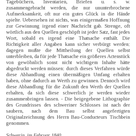
Tagebüchern, Inventarien, Briefen u. s. w.
zusammengebracht werden, die nur ununterbrochene
Aufmerksamkeit, oft nur ein gutes Glück in die Hände
spielte. Uebersehen ist nichts, was einigermaßen Hoffnung
zur Gewinnung irgend einer Nachricht gab. Strenge, oft
wörtlich aus den Quellen geschöpft ist jeder Satz, fast jedes
Wort, sobald es irgend eine Thatsache enthält. Die
Richtigkeit aller Angaben kann sicher verbürgt werden;
dagegen mußte die Mittheilung der Quellen selbst
unterbleiben, da für jede Thatsache ein größeres Actenstück
von gewöhnlich sonst nicht wichtigem Inhalte hätte
abgedruckt werden müssen; durch dieses Verfahren würde
diese Abhandlung einen übermäßigen Umfang erhalten
haben, ohne dadurch an Werth zu gewinnen. Dennoch wird
diese Abhandlung für die Zukunft den Werth der Quellen
erhalten, da sich diese schwerlich je werden wieder
zusammenbringen lassen. - Die beigegebene Lithographie
des Grundrisses des schweriner Schlosses ist nach der
saubern, nach dem Bau selbst angefertigten
Originalzeichnung des Herrn Bau-Conducteurs Tischbein
genommen.
Schwerin, im Februar 1840.