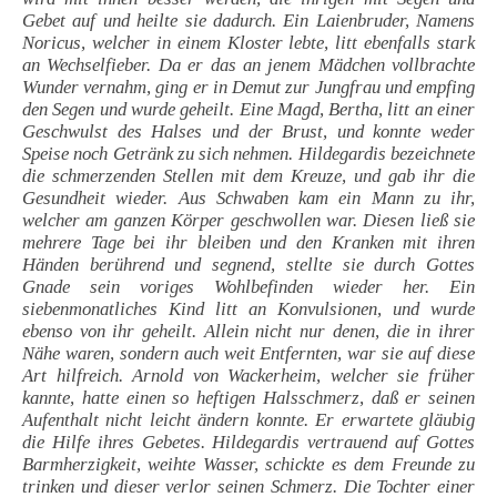
Gebet auf und heilte sie dadurch. Ein Laienbruder, Namens
Noricus, welcher in einem Kloster lebte, litt ebenfalls stark
an Wechselfieber. Da er das an jenem Mädchen vollbrachte
Wunder vernahm, ging er in Demut zur Jungfrau und empfing
den Segen und wurde geheilt. Eine Magd, Bertha, litt an einer
Geschwulst des Halses und der Brust, und konnte weder
Speise noch Getränk zu sich nehmen. Hildegardis bezeichnete
die schmerzenden Stellen mit dem Kreuze, und gab ihr die
Gesundheit wieder. Aus Schwaben kam ein Mann zu ihr,
welcher am ganzen Körper geschwollen war. Diesen ließ sie
mehrere Tage bei ihr bleiben und den Kranken mit ihren
Händen berührend und segnend, stellte sie durch Gottes
Gnade sein voriges Wohlbefinden wieder her. Ein
siebenmonatliches Kind litt an Konvulsionen, und wurde
ebenso von ihr geheilt. Allein nicht nur denen, die in ihrer
Nähe waren, sondern auch weit Entfernten, war sie auf diese
Art hilfreich. Arnold von Wackerheim, welcher sie früher
kannte, hatte einen so heftigen Halsschmerz, daß er seinen
Aufenthalt nicht leicht ändern konnte. Er erwartete gläubig
die Hilfe ihres Gebetes. Hildegardis vertrauend auf Gottes
Barmherzigkeit, weihte Wasser, schickte es dem Freunde zu
trinken und dieser verlor seinen Schmerz. Die Tochter einer