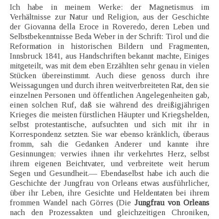
Ich habe in meinem Werke: der Magnetismus im
Verhältnisse zur Natur und Religion, aus der Geschichte
der Giovanna della Eroce in Roveredo, deren Leben und
Selbstbekenntnisse Beda Weber in der Schrift: Tirol und die
Reformation in historischen Bildern und Fragmenten,
Innsbruck 1841, aus Handschriften bekannt machte, Einiges
mitgeteilt, was mit dem eben Erzählten sehr genau in vielen
Stücken übereinstimmt. Auch diese genoss durch ihre
Weissagungen und durch ihren weitverbreiteten Rat, den sie
einzelnen Personen und öffentlichen Angelegenheiten gab,
einen solchen Ruf, daß sie während des dreißigjährigen
Krieges die meisten fürstlichen Häupter und Kriegshelden,
selbst protestantische, aufsuchten und sich mit ihr in
Korrespondenz setzten. Sie war ebenso kränklich, überaus
fromm, sah die Gedanken Anderer und kannte ihre
Gesinnungen; verwies ihnen ihr verkehrtes Herz, selbst
ihrem eigenen Beichtvater, und verbreitete weit herum
Segen und Gesundheit.— Ebendaselbst habe ich auch die
Geschichte der Jungfrau von Orleans etwas ausführlicher,
über ihr Leben, ihre Gesichte und Heldentaten bei ihrem
frommen Wandel nach Görres (Die
Jungfrau von Orleans
nach den Prozessakten und gleichzeitigen Chroniken,