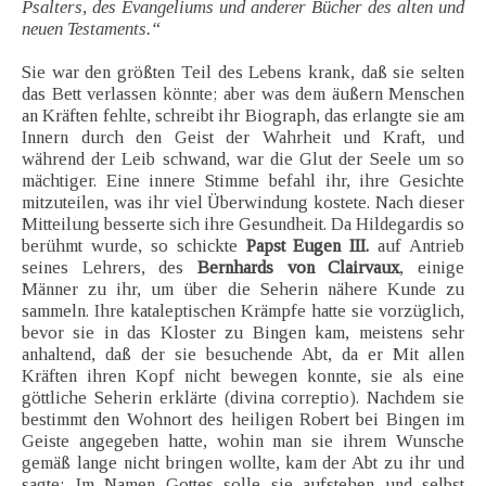
Psalters, des Evangeliums und anderer Bücher des alten und
neuen Testaments.“
Sie war den größten Teil des Lebens krank, daß sie selten
das Bett verlassen könnte; aber was dem äußern Menschen
an Kräften fehlte, schreibt ihr Biograph, das erlangte sie am
Innern durch den Geist der Wahrheit und Kraft, und
während der Leib schwand, war die Glut der Seele um so
mächtiger. Eine innere Stimme befahl ihr, ihre Gesichte
mitzuteilen, was ihr viel Überwindung kostete. Nach dieser
Mitteilung besserte sich ihre Gesundheit. Da Hildegardis so
berühmt wurde, so schickte
Papst Eugen III.
auf Antrieb
seines Lehrers, des
Bernhards von Clairvaux
, einige
Männer zu ihr, um über die Seherin nähere Kunde zu
sammeln. Ihre kataleptischen Krämpfe hatte sie vorzüglich,
bevor sie in das Kloster zu Bingen kam, meistens sehr
anhaltend, daß der sie besuchende Abt, da er Mit allen
Kräften ihren Kopf nicht bewegen konnte, sie als eine
göttliche Seherin erklärte (divina correptio). Nachdem sie
bestimmt den Wohnort des heiligen Robert bei Bingen im
Geiste angegeben hatte, wohin man sie ihrem Wunsche
gemäß lange nicht bringen wollte, kam der Abt zu ihr und
sagte: Im Namen Gottes solle sie aufstehen und selbst