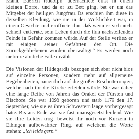
Mann, Ederich Rudolph, übernachtete einst in einem
kleinen Dorfe, und da er zu Bett ging, bat er um das
Mitgebet der heiligen Jungfrau. Da erschien ihm diese in
derselben Kleidung, wie sie in der Wirklichkeit war, in
einem Gesichte und eröffnete ihm, daß wenn er sich nicht
schnell entfernte, sein Leben durch die ihm nachstellenden
Feinde in Gefahr kommen würde. Auf der Stelle verließ er
mit einigen seiner Gefährten den Ort. Die
Zurückgebliebenen wurden überwältigt.“ Es werden noch
mehrere ähnliche Fälle erzählt.
Die Visionen der Hildegardis bezogen sich aber nicht blos
auf einzelne Personen, sondern mehr auf allgemeine
Begebenheiten, namentlich auf die großen Erschütterungen,
welche nach ihr die Kirche erleiden würde. Sic war daher
eine lange Reihe von Jahren das Orakel der Fürsten und
Bischöfe. Sie war 1098 geboren und starb 1179 den 17.
September, wie sie es ihren Schwestern lange vorhergesagt
hatte. Bis ans Ende war sie fast unausgesetzt leidend. Wie
sie ihre Leiden trug, beweist ihr noch vor Kurzem in
Eibingen aufbewahrter Ring, auf welchem die Worte
stehen:
„ich leide gern.“