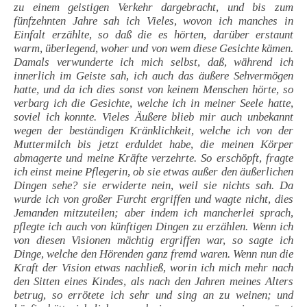
zu einem geistigen Verkehr dargebracht, und bis zum
fünfzehnten Jahre sah ich Vieles, wovon ich manches in
Einfalt erzählte, so daß die es hörten, darüber erstaunt
warm, überlegend, woher und von wem diese Gesichte kämen.
Damals verwunderte ich mich selbst, daß, während ich
innerlich im Geiste sah, ich auch das äußere Sehvermögen
hatte, und da ich dies sonst von keinem Menschen hörte, so
verbarg ich die Gesichte, welche ich in meiner Seele hatte,
soviel ich konnte. Vieles Äußere blieb mir auch unbekannt
wegen der beständigen Kränklichkeit, welche ich von der
Muttermilch bis jetzt erduldet habe, die meinen Körper
abmagerte und meine Kräfte verzehrte. So erschöpft, fragte
ich einst meine Pflegerin, ob sie etwas außer den äußerlichen
Dingen sehe? sie erwiderte nein, weil sie nichts sah. Da
wurde ich von großer Furcht ergriffen und wagte nicht, dies
Jemanden mitzuteilen; aber indem ich mancherlei sprach,
pflegte ich auch von künftigen Dingen zu erzählen. Wenn ich
von diesen Visionen mächtig ergriffen war, so sagte ich
Dinge, welche den Hörenden ganz fremd waren. Wenn nun die
Kraft der Vision etwas nachließ, worin ich mich mehr nach
den Sitten eines Kindes, als nach den Jahren meines Alters
betrug, so errötete ich sehr und sing an zu weinen; und