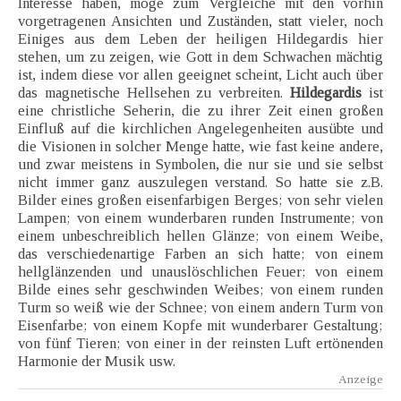
Interesse haben, möge zum Vergleiche mit den vorhin
vorgetragenen Ansichten und Zuständen, statt vieler, noch
Einiges aus dem Leben der heiligen Hildegardis hier
stehen, um zu zeigen, wie Gott in dem Schwachen mächtig
ist, indem diese vor allen geeignet scheint, Licht auch über
das magnetische Hellsehen zu verbreiten.
Hildegardis
ist
eine christliche Seherin, die zu ihrer Zeit einen großen
Einfluß auf die kirchlichen Angelegenheiten ausübte und
die Visionen in solcher Menge hatte, wie fast keine andere,
und zwar meistens in Symbolen, die nur sie und sie selbst
nicht immer ganz auszulegen verstand. So hatte sie z.B.
Bilder eines großen eisenfarbigen Berges; von sehr vielen
Lampen; von einem wunderbaren runden Instrumente; von
einem unbeschreiblich hellen Glänze; von einem Weibe,
das verschiedenartige Farben an sich hatte; von einem
hellglänzenden und unauslöschlichen Feuer; von einem
Bilde eines sehr geschwinden Weibes; von einem runden
Turm so weiß wie der Schnee; von einem andern Turm von
Eisenfarbe; von einem Kopfe mit wunderbarer Gestaltung;
von fünf Tieren; von einer in der reinsten Luft ertönenden
Harmonie der Musik usw.