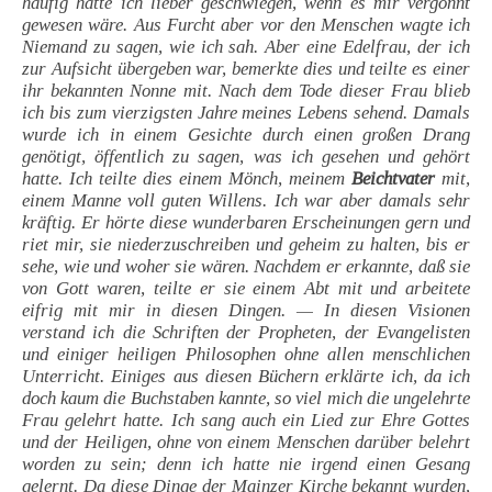
häufig hätte ich lieber geschwiegen, wenn es mir vergönnt
gewesen wäre. Aus Furcht aber vor den Menschen wagte ich
Niemand zu sagen, wie ich sah. Aber eine Edelfrau, der ich
zur Aufsicht übergeben war, bemerkte dies und teilte es einer
ihr bekannten Nonne mit. Nach dem Tode dieser Frau blieb
ich bis zum vierzigsten Jahre meines Lebens sehend. Damals
wurde ich in einem Gesichte durch einen großen Drang
genötigt, öffentlich zu sagen, was ich gesehen und gehört
hatte. Ich teilte dies einem Mönch, meinem
Beichtvater
mit,
einem Manne voll guten Willens. Ich war aber damals sehr
kräftig. Er hörte diese wunderbaren Erscheinungen gern und
riet mir, sie niederzuschreiben und geheim zu halten, bis er
sehe, wie und woher sie wären. Nachdem er erkannte, daß sie
von Gott waren, teilte er sie einem Abt mit und arbeitete
eifrig mit mir in diesen Dingen. — In diesen Visionen
verstand ich die Schriften der Propheten, der Evangelisten
und einiger heiligen Philosophen ohne allen menschlichen
Unterricht. Einiges aus diesen Büchern erklärte ich, da ich
doch kaum die Buchstaben kannte, so viel mich die ungelehrte
Frau gelehrt hatte. Ich sang auch ein Lied zur Ehre Gottes
und der Heiligen, ohne von einem Menschen darüber belehrt
worden zu sein; denn ich hatte nie irgend einen Gesang
gelernt. Da diese Dinge der Mainzer Kirche bekannt wurden,