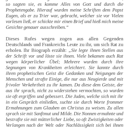
so sagten sie, es komme Alles von Gott und durch die
Prophetengabe. Hierauf wurden meine Schriften dem Papst
Eugen, als er zu Trier war, gebracht, welcher sie vor Vielen
vorlesen ließ, er schickte mir einen Brief und hieß mich meine
Gesichte genauer ausschreiben.“
Dieses Rufes wegen zogen aus allen Gegenden
Deutschlands und Frankreichs Leute zu ihr, um sich Rat zu
erholen. Ihr Biograph erzählt:
„Sie legte ihnen Stellen aus
der Schrift vor und löste sie ihnen. Viele bekamen auch Rat
wegen körperlicher Übel; Mehrere wurden durch ihre
Segnungen von Krankheiten erleichtert. Sie kannte durch
ihren prophetischen Geist die Gedanken und Neigungen der
Menschen und strafte Einige, die nur aus Neugierde und mit
frivoler Verkehrtheit zu ihr kamen. Da diese dem Geiste, der
aus ihr sprach, nicht zu widerstehen vermochten, so wurden
sie oft ergriffen und gebessert. Die Juden, welche sich mit ihr
in ein Gespräch einließen, suchte sie durch Worte frommer
Ermahnungen zum Glauben an Christus zu weisen. Zu allen
sprach sie mit Sanftmut und Milde. Die Nonnen ermahnte und
bestrafte sie mit mütterlicher Liebe, so oft Zwistigkeiten oder
Verlangen nach der Welt oder Nachlässigkeit sich bei ihnen