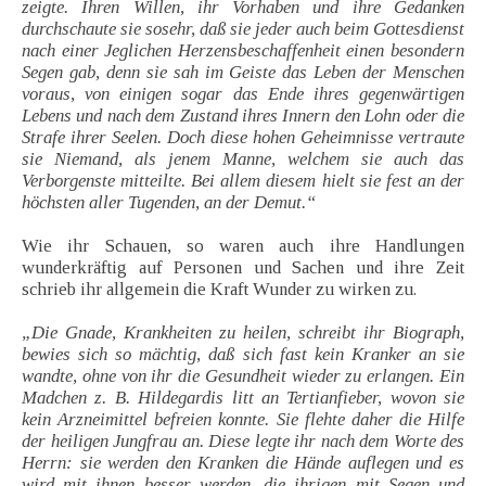
zeigte. Ihren Willen, ihr Vorhaben und ihre Gedanken
durchschaute sie sosehr, daß sie jeder auch beim Gottesdienst
nach einer Jeglichen Herzensbeschaffenheit einen besondern
Segen gab, denn sie sah im Geiste das Leben der Menschen
voraus, von einigen sogar das Ende ihres gegenwärtigen
Lebens und nach dem Zustand ihres Innern den Lohn oder die
Strafe ihrer Seelen. Doch diese hohen Geheimnisse vertraute
sie Niemand, als jenem Manne, welchem sie auch das
Verborgenste mitteilte. Bei allem diesem hielt sie fest an der
höchsten aller Tugenden, an der Demut.“
Wie ihr Schauen, so waren auch ihre Handlungen
wunderkräftig auf Personen und Sachen und ihre Zeit
schrieb ihr allgemein die Kraft Wunder zu wirken zu.
„Die Gnade, Krankheiten zu heilen, schreibt ihr Biograph,
bewies sich so mächtig, daß sich fast kein Kranker an sie
wandte, ohne von ihr die Gesundheit wieder zu erlangen. Ein
Madchen z. B. Hildegardis litt an Tertianfieber, wovon sie
kein Arzneimittel befreien konnte. Sie flehte daher die Hilfe
der heiligen Jungfrau an. Diese legte ihr nach dem Worte des
Herrn: sie werden den Kranken die Hände auflegen und es
wird mit ihnen besser werden, die ihrigen mit Segen und