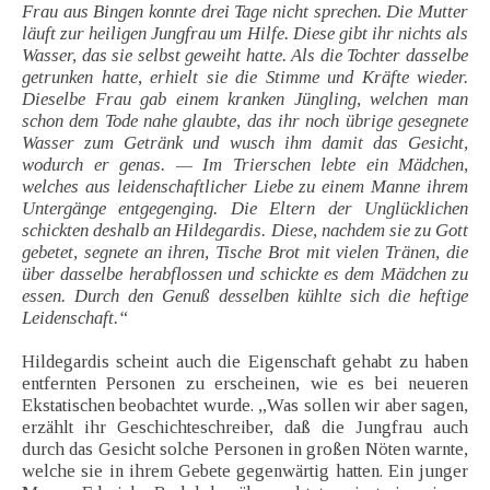
Frau aus Bingen konnte drei Tage nicht sprechen. Die Mutter
läuft zur heiligen Jungfrau um Hilfe. Diese gibt ihr nichts als
Wasser, das sie selbst geweiht hatte. Als die Tochter dasselbe
getrunken hatte, erhielt sie die Stimme und Kräfte wieder.
Dieselbe Frau gab einem kranken Jüngling, welchen man
schon dem Tode nahe glaubte, das ihr noch übrige gesegnete
Wasser zum Getränk und wusch ihm damit das Gesicht,
wodurch er genas. — Im Trierschen lebte ein Mädchen,
welches aus leidenschaftlicher Liebe zu einem Manne ihrem
Untergänge entgegenging. Die Eltern der Unglücklichen
schickten deshalb an Hildegardis. Diese, nachdem sie zu Gott
gebetet, segnete an ihren, Tische Brot mit vielen Tränen, die
über dasselbe herabflossen und schickte es dem Mädchen zu
essen. Durch den Genuß desselben kühlte sich die heftige
Leidenschaft.“
Hildegardis scheint auch die Eigenschaft gehabt zu haben
entfernten Personen zu erscheinen, wie es bei neueren
Ekstatischen beobachtet wurde. „Was sollen wir aber sagen,
erzählt ihr Geschichteschreiber, daß die Jungfrau auch
durch das Gesicht solche Personen in großen Nöten warnte,
welche sie in ihrem Gebete gegenwärtig hatten. Ein junger