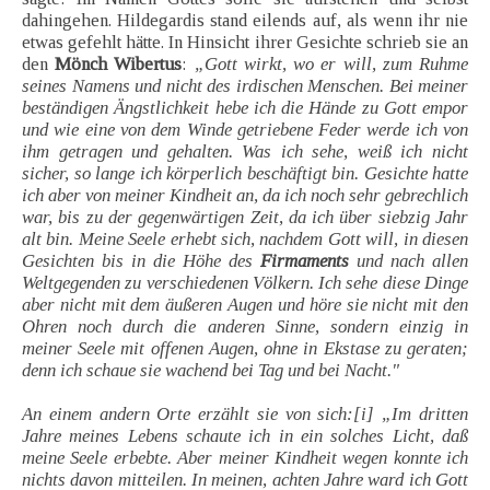
dahingehen. Hildegardis stand eilends auf, als wenn ihr nie
etwas gefehlt hätte. In Hinsicht ihrer Gesichte schrieb sie an
den
Mönch Wibertus
:
„Gott wirkt, wo er will, zum Ruhme
seines Namens und nicht des irdischen Menschen. Bei meiner
beständigen Ängstlichkeit hebe ich die Hände zu Gott empor
und wie eine von dem Winde getriebene Feder werde ich von
ihm getragen und gehalten. Was ich sehe, weiß ich nicht
sicher, so lange ich körperlich beschäftigt bin. Gesichte hatte
ich aber von meiner Kindheit an, da ich noch sehr gebrechlich
war, bis zu der gegenwärtigen Zeit, da ich über siebzig Jahr
alt bin. Meine Seele erhebt sich, nachdem Gott will, in diesen
Gesichten bis in die Höhe des
Firmaments
und nach allen
Weltgegenden zu verschiedenen Völkern. Ich sehe diese Dinge
aber nicht mit dem äußeren Augen und höre sie nicht mit den
Ohren noch durch die anderen Sinne, sondern einzig in
meiner Seele mit offenen Augen, ohne in Ekstase zu geraten;
denn ich schaue sie wachend bei Tag und bei Nacht."
An einem andern Orte erzählt sie von sich:[i] „Im dritten
Jahre meines Lebens schaute ich in ein solches Licht, daß
meine Seele erbebte. Aber meiner Kindheit wegen konnte ich
nichts davon mitteilen. In meinen, achten Jahre ward ich Gott