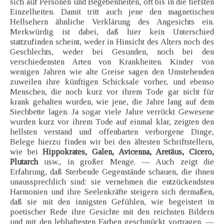
sich auf Personen und Begebenheiten, oft bis in die tiefsten
Einzelheiten. Damit tritt auch jene den magnetischen
Hellsehern ähnliche Verklärung des Angesichts ein.
Merkwürdig ist dabei, daß hier kein Unterschied
stattzufinden scheint, weder in Hinsicht des Alters noch des
Geschlechts, weder bei Gesunden, noch bei den
verschiedensten Arten von Krankheiten. Kinder von
wenigen Jahren wie alte Greise sagen den Umstehenden
zuweilen ihre künftigen Schicksale vorher, und ebenso
Menschen, die noch kurz vor ihrem Tode gar nicht für
krank gehalten wurden, wie jene, die Jahre lang auf dem
Siechbette lagen. Ja sogar viele Jahre verrückt Gewesene
wurden kurz vor ihrem Tode auf einmal klar, zeigten den
hellsten verstand und offenbarten verborgene Dinge,
Belege hierzu finden wir bei den ältesten Schriftstellern,
wie bei
Hippokrates, Galen, Avicenna, Aretäus, Cicero,
Plutarch
usw., in großer Menge. — Auch zeigt die
Erfahrung, daß Sterbende Gegenstände schauen, die ihnen
unaussprechlich sind; sie vernehmen die entzückendsten
Harmonien und ihre Seelenkräfte steigern sich dermaßen,
daß sie mit den innigsten Gefühlen, wie begeistert in
poetischer Rede ihre Gesichte mit den reichsten Bildern
und mit den lebhaftesten Farben geschmückt vortragen. —