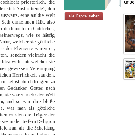
chlecht priesterlich, die
unse
er sich Ausbreitende), den
 auswärts, eine auf die Welt
alle Kapitel sehen
 Seth einnehmen läßt, also
r doch noch ein Göttliches,
keineswegs, wie so häufig
tur, welcher sie göttliche
ne oder Elemente waren es,
gten, sondern vielmehr die
 Idealwelt, mit welcher sie
iner gewissen Vereinigung
chen Herrlichkeit standen,
rn selbst durchdringen zu
den Gedanken Gottes nach
en, sie waren mehr der Welt
n, und so war ihre bloße
s, was man als göttliche
iten wurden die Träger der
 sie in der tiefern Religion
leichsam als die Scheidung
achkommen Chams fielen an