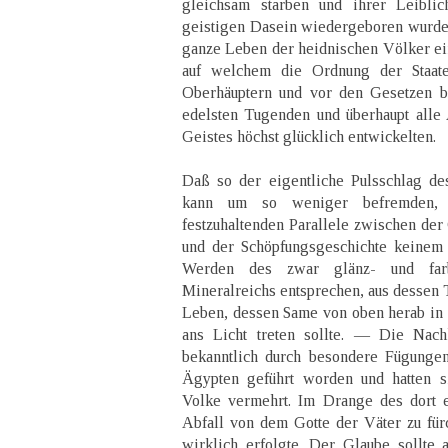
gleichsam starben und ihrer Leiblic
geistigen Dasein wiedergeboren wurden,
ganze Leben der heidnischen Völker ein
auf welchem die Ordnung der Staate
Oberhäuptern und vor den Gesetzen be
edelsten Tugenden und überhaupt alle
Geistes höchst glücklich entwickelten.
Daß so der eigentliche Pulsschlag de
kann um so weniger befremden, 
festzuhaltenden Parallele zwischen der
und der Schöpfungsgeschichte keinem
Werden des zwar glänz- und farbe
Mineralreichs entsprechen, aus dessen 
Leben, dessen Same von oben herab in
ans Licht treten sollte. — Die N
bekanntlich durch besondere Fügungen
Ägypten geführt worden und hatten s
Volke vermehrt. Im Drange des dort e
Abfall von dem Gotte der Väter zu fürc
wirklich erfolgte. Der Glaube sollte 