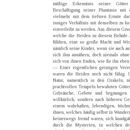
müßige Erkenntnis seiner Gött
Beschäftigung seiner Phantasie mit 
vielmehr mit dem tiefsten Ernste dara
inniges Verhältnis mit denselben zu 
einverleibt zu werden. Aus diesem Grun
welche die Heiden zu diesem Behufe 
fühlten, eine so große Macht und Wi
nämlich seine Kinder, wenn sie auch au
sich ihm annähern, doch niemals ohne 
sich von ihnen finden, wie ße ihn eben
— Einer eigentlichen geistigen Vere
waren die Heiden noch nicht fähig. G
Natur, namentlich in den Orakeln, n
prachtvollen Tempeln bewahrten Götterb
Gebräuche, Gebete und Segnungen 
willkürlich, sondern nach höheren Ge
einem wahrhaften, lebendigen, höchs
ihnen, welches häufig selbst in Wunder
keineswegs fremd waren, sich kundgab
durch die Mysterien, in welchen d