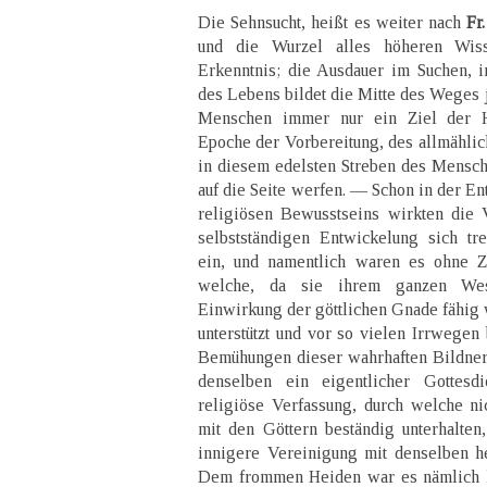
Die Sehnsucht, heißt es weiter nach
Fr
und die Wurzel alles höheren Wiss
Erkenntnis; die Ausdauer im Suchen,
des Lebens bildet die Mitte des Weges j 
Menschen immer nur ein Ziel der H
Epoche der Vorbereitung, des allmählich
in diesem edelsten Streben des Mensch
auf die Seite werfen. — Schon in der En
religiösen Bewusstseins wirkten die 
selbstständigen Entwickelung sich tr
ein, und namentlich waren es ohne Z
welche, da sie ihrem ganzen We
Einwirkung der göttlichen Gnade fähig w
unterstützt und vor so vielen Irrwegen
Bemühungen dieser wahrhaften Bildner
denselben ein eigentlicher Gottesd
religiöse Verfassung, durch welche n
mit den Göttern beständig unterhalte
innigere Vereinigung mit denselben he
Dem frommen Heiden war es nämlich 