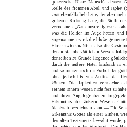
generische Name Mensch), dessen Ges
Stelle des frommen Abel, und Japhet (d
Gott ebenfalls lieb hatte, der aber mehr
gehende Richtung hatte, die Stelle des
vernehmen. „Ganz unstreitig war es abe
was die Heiden im Auge hatten, und 
angenommen wird, die bloße gemeine Na
Ehre erwiesen. Nicht also die Gestei
denen sie als göttlichen Wesen huldi
denselben zu Grunde liegende göttliche
durch die äußere Natur hindurch in e
und so immer noch im Vorhof der göttli
ohne jedoch bis zum Antlitze des Her
können. Die Japhetiten vermochten 
seinem innern Wesen nicht fest zu halt
und ihren Angelegenheiten hingegebe
Erkenntnis des äußern Wesens Gotte
Idealwelt bezeichnen kann. — Die Sem
Erkenntnis Gottes als einer Einheit, wie
des alten Testaments bewahrt wurde, g
des achtes von der Finsternis. Die N