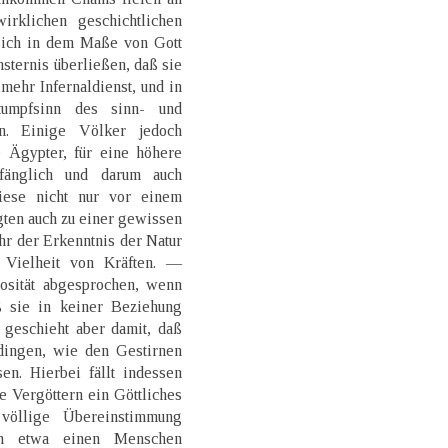
rklichen geschichtlichen
 sich in dem Maße von Gott
sternis überließen, daß sie
mehr Infernaldienst, und in
umpfsinn des sinn- und
en. Einige Völker jedoch
e Ägypter, für eine höhere
fänglich und darum auch
diese nicht nur vor einem
gten auch zu einer gewissen
r der Erkenntnis der Natur
 Vielheit von Kräften. —
osität abgesprochen, wenn
ß sie in keiner Beziehung
 geschieht aber damit, daß
dingen, wie den Gestirnen
en. Hierbei fällt indessen
e Vergöttern ein Göttliches
 völlige Übereinstimmung
n etwa einen Menschen