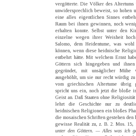
vergötterte. Die Völker des Altertums
unwidersprechlich beweist, so hohen 
eine alles eigentlichen Sinnes entbe
Raum bei ihnen gewinnen, noch wenig
erhalten konnte. Selbst unter den Ki
einzelne wegen ihrer Weisheit hoc
Salomo, dem Heidentume, was wohl n
können, wenn diese heidnische Religi
entbehrt hätte. Mit welchem Ernst hab
Göttern sich hingegeben und ihnen
gegründet, mit unsäglicher Mühe 
ausgehöhlt, um sie nur recht würdig zu
vom griechischen Altertume übrig g
spricht uns ein, noch jetzt die bloße 
Geist an. Daß Staaten ohne Religiosität
lehrt die Geschichte nur zu deutl
heidnischen Religionen ein bloßes Ph
die mosaischen Schriften gestehen den 
gewisse Realität zu, z. B. 2. Mos. 15,
unter den Göttern. — Alles was ich ge