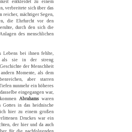
hkeit entkleidet zu einem
 verbreitete sich über das
 reicher, mächtiger Segen,
n, die Ehrfurcht vor den
ruhte, durch den sich die
 Anlagen des menschlichen
s Lebens bei ihnen fehlte,
als sie in der streng
 Geschichte der Menschheit
 andern Momente, als dem
nreichen, aber starren
Tiefen nunmehr ein höheres
 dasselbe eingegangen war,
achkommen
Abrahams
waren
 Gottes in das heidnische
ich hier zu einem großen
rlittenen Druckes war ein
hten, der hier und da auch
aber für die nachfolgenden