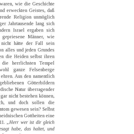
 waren, wie die Geschichte
und erweckten Geistes, daß
hrende Religion unmöglich
er Jahrtausende lang sich
ndern Israel ergaben sich
h gepriesene Männer, wie
icht hätte der Fall sein
on alles und jeden Grundes
en die Heiden selbst ihren
 die herrlichsten Tempel
wohl ganze Felsenberge
 ehren. Aus den namentlich
ebliebenen Götterbildern
irdische Natur überragender
 gar nicht bestehen können,
ich, und doch sollen die
antom gewesen sein? Selbst
heidnischen Gottheiten eine
 11.
„Herr wer ist dir gleich
sagt habe, das haltet, und