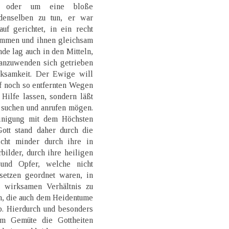
er oder um eine bloße
denselben zu tun, er war
uf gerichtet, in ein recht
kommen und ihnen gleichsam
de lag auch in den Mitteln,
anzuwenden sich getrieben
rksamkeit. Der Ewige will
f noch so entfernten Wegen
Hilfe lassen, sondern läßt
 suchen und anrufen mögen.
inigung mit dem Höchsten
ott stand daher durch die
icht minder durch ihre in
ilder, durch ihre heiligen
und Opfer, welche nicht
setzen geordnet waren, in
t wirksamen Verhältnis zu
n, die auch dem Heidentume
. Hierdurch und besonders
em Gemüte die Gottheiten