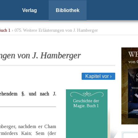
Verlag
Bibliothek
Buch 1
› 075. Weitere Erläuterungen von J. Hamberger
ungen von J. Hamberger
Kapitel vor ›
stehendem §. und nach J.
Geschichte der
Magie, Buch 1
mberger, nachdem er Cham
ermörders Kain; Sem (der