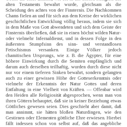
alten Testaments bewahrt wurde, gleichsam als die
Scheidung des achtes von der Finsternis. Die Nachkommen
Chams fielen an und für sich aus dem Kreise der wirklichen
geschichtlichen Entwicklung völlig heraus, indem sie sich
in dem Maße von Gott abwendeten und sich dem Geiste der
Finsternis überließen, daß sie in einen höchst wilden Natur-
oder vielmehr Infernaldienst, und in dessen Folge in den
äußersten Stumpfsinn des sinn- und verstandlosen
Fetischismus versanken. Einige Völker jedoch
chamitischen Ursprungs, wie z. B. die Ägypter, für eine
höhere Einwirkung durch die Semiten empfänglich und
darum auch derselben teilhaftig, wurden durch diese nicht
nur vor einem tieferen Sinken bewahrt, sondern gelangten
auch zu einer gewissen Höhe der Gotteserkenntnis oder
vielmehr der Erkenntnis der Natur Gottes und deren
Entfaltung in eine Vielheit von Kräften. — Offenbar wird
den Heiden alle Religiosität abgesprochen, wenn man von
ihren Göttern behauptet, daß sie in keiner Beziehung etwas
Göttliches gewesen seien. Dies geschieht aber damit, daß
man annimmt, sie hätten bloßen Naturdingen, wie den
Gestirnen oder Elementen göttliche Ehre erwiesen. Hierbei
fällt indessen schon von selbst auf, daß das angebliche