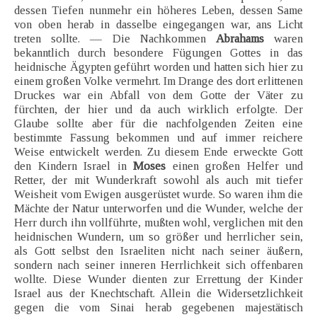
dessen Tiefen nunmehr ein höheres Leben, dessen Same
von oben herab in dasselbe eingegangen war, ans Licht
treten sollte. — Die Nachkommen
Abrahams
waren
bekanntlich durch besondere Fügungen Gottes in das
heidnische Ägypten geführt worden und hatten sich hier zu
einem großen Volke vermehrt. Im Drange des dort erlittenen
Druckes war ein Abfall von dem Gotte der Väter zu
fürchten, der hier und da auch wirklich erfolgte. Der
Glaube sollte aber für die nachfolgenden Zeiten eine
bestimmte Fassung bekommen und auf immer reichere
Weise entwickelt werden. Zu diesem Ende erweckte Gott
den Kindern Israel in
Moses
einen großen Helfer und
Retter, der mit Wunderkraft sowohl als auch mit tiefer
Weisheit vom Ewigen ausgerüstet wurde. So waren ihm die
Mächte der Natur unterworfen und die Wunder, welche der
Herr durch ihn vollführte, mußten wohl, verglichen mit den
heidnischen Wundern, um so größer und herrlicher sein,
als Gott selbst den Israeliten nicht nach seiner äußern,
sondern nach seiner inneren Herrlichkeit sich offenbaren
wollte. Diese Wunder dienten zur Errettung der Kinder
Israel aus der Knechtschaft. Allein die Widersetzlichkeit
gegen die vom Sinai herab gegebenen majestätisch