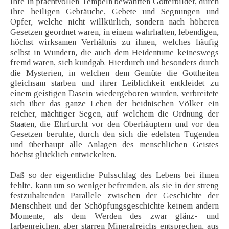
ihre in prachtvollen Tempeln bewahrten Götterbilder, durch
ihre heiligen Gebräuche, Gebete und Segnungen und
Opfer, welche nicht willkürlich, sondern nach höheren
Gesetzen geordnet waren, in einem wahrhaften, lebendigen,
höchst wirksamen Verhältnis zu ihnen, welches häufig
selbst in Wundern, die auch dem Heidentume keineswegs
fremd waren, sich kundgab. Hierdurch und besonders durch
die Mysterien, in welchen dem Gemüte die Gottheiten
gleichsam starben und ihrer Leiblichkeit entkleidet zu
einem geistigen Dasein wiedergeboren wurden, verbreitete
sich über das ganze Leben der heidnischen Völker ein
reicher, mächtiger Segen, auf welchem die Ordnung der
Staaten, die Ehrfurcht vor den Oberhäuptern und vor den
Gesetzen beruhte, durch den sich die edelsten Tugenden
und überhaupt alle Anlagen des menschlichen Geistes
höchst glücklich entwickelten.
Daß so der eigentliche Pulsschlag des Lebens bei ihnen
fehlte, kann um so weniger befremden, als sie in der streng
festzuhaltenden Parallele zwischen der Geschichte der
Menschheit und der Schöpfungsgeschichte keinem andern
Momente, als dem Werden des zwar glänz- und
farbenreichen, aber starren Mineralreichs entsprechen, aus