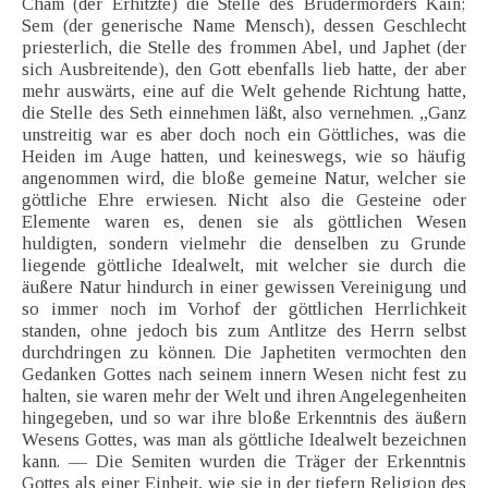
Cham (der Erhitzte) die Stelle des Brudermörders Kain;
Sem (der generische Name Mensch), dessen Geschlecht
priesterlich, die Stelle des frommen Abel, und Japhet (der
sich Ausbreitende), den Gott ebenfalls lieb hatte, der aber
mehr auswärts, eine auf die Welt gehende Richtung hatte,
die Stelle des Seth einnehmen läßt, also vernehmen. „Ganz
unstreitig war es aber doch noch ein Göttliches, was die
Heiden im Auge hatten, und keineswegs, wie so häufig
angenommen wird, die bloße gemeine Natur, welcher sie
göttliche Ehre erwiesen. Nicht also die Gesteine oder
Elemente waren es, denen sie als göttlichen Wesen
huldigten, sondern vielmehr die denselben zu Grunde
liegende göttliche Idealwelt, mit welcher sie durch die
äußere Natur hindurch in einer gewissen Vereinigung und
so immer noch im Vorhof der göttlichen Herrlichkeit
standen, ohne jedoch bis zum Antlitze des Herrn selbst
durchdringen zu können. Die Japhetiten vermochten den
Gedanken Gottes nach seinem innern Wesen nicht fest zu
halten, sie waren mehr der Welt und ihren Angelegenheiten
hingegeben, und so war ihre bloße Erkenntnis des äußern
Wesens Gottes, was man als göttliche Idealwelt bezeichnen
kann. — Die Semiten wurden die Träger der Erkenntnis
Gottes als einer Einheit, wie sie in der tiefern Religion des