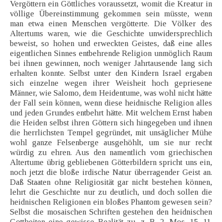
Vergöttern ein Göttliches voraussetzt, womit die Kreatur in
völlige Übereinstimmung gekommen sein müsste, wenn
man etwa einen Menschen vergötterte. Die Völker des
Altertums waren, wie die Geschichte unwidersprechlich
beweist, so hohen und erweckten Geistes, daß eine alles
eigentlichen Sinnes entbehrende Religion unmöglich Raum
bei ihnen gewinnen, noch weniger Jahrtausende lang sich
erhalten konnte. Selbst unter den Kindern Israel ergaben
sich einzelne wegen ihrer Weisheit hoch gepriesene
Männer, wie Salomo, dem Heidentume, was wohl nicht hätte
der Fall sein können, wenn diese heidnische Religion alles
und jeden Grundes entbehrt hätte. Mit welchem Ernst haben
die Heiden selbst ihren Göttern sich hingegeben und ihnen
die herrlichsten Tempel gegründet, mit unsäglicher Mühe
wohl ganze Felsenberge ausgehöhlt, um sie nur recht
würdig zu ehren. Aus den namentlich vom griechischen
Altertume übrig gebliebenen Götterbildern spricht uns ein,
noch jetzt die bloße irdische Natur überragender Geist an.
Daß Staaten ohne Religiosität gar nicht bestehen können,
lehrt die Geschichte nur zu deutlich, und doch sollen die
heidnischen Religionen ein bloßes Phantom gewesen sein?
Selbst die mosaischen Schriften gestehen den heidnischen
Gottheiten eine gewisse Realität zu, z. B. 2. Mos. 15, 11.