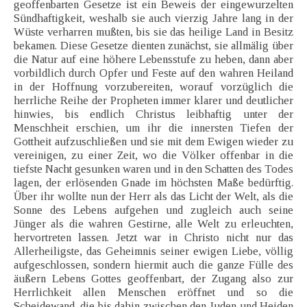
geoffenbarten Gesetze ist ein Beweis der eingewurzelten
Sündhaftigkeit, weshalb sie auch vierzig Jahre lang in der
Wüste verharren mußten, bis sie das heilige Land in Besitz
bekamen. Diese Gesetze dienten zunächst, sie allmälig über
die Natur auf eine höhere Lebensstufe zu heben, dann aber
vorbildlich durch Opfer und Feste auf den wahren Heiland
in der Hoffnung vorzubereiten, worauf vorzüglich die
herrliche Reihe der Propheten immer klarer und deutlicher
hinwies, bis endlich Christus leibhaftig unter der
Menschheit erschien, um ihr die innersten Tiefen der
Gottheit aufzuschließen und sie mit dem Ewigen wieder zu
vereinigen, zu einer Zeit, wo die Völker offenbar in die
tiefste Nacht gesunken waren und in den Schatten des Todes
lagen, der erlösenden Gnade im höchsten Maße bedürftig.
Über ihr wollte nun der Herr als das Licht der Welt, als die
Sonne des Lebens aufgehen und zugleich auch seine
Jünger als die wahren Gestirne, alle Welt zu erleuchten,
hervortreten lassen. Jetzt war in Christo nicht nur das
Allerheiligste, das Geheimnis seiner ewigen Liebe, völlig
aufgeschlossen, sondern hiermit auch die ganze Fülle des
äußern Lebens Gottes geoffenbart, der Zugang also zur
Herrlichkeit allen Menschen eröffnet und so die
Scheidewand, die bis dahin zwischen den Juden und Heiden