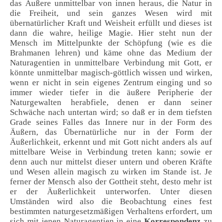
das Äußere unmittelbar von innen heraus, die Natur in
die Freiheit, und sein ganzes Wesen wird mit
übernatürlicher Kraft und Weisheit erfüllt und dieses ist
dann die wahre, heilige Magie. Hier steht nun der
Mensch im Mittelpunkte der Schöpfung (wie es die
Brahmanen lehren) und käme ohne das Medium der
Naturagentien in unmittelbare Verbindung mit Gott, er
könnte unmittelbar magisch-göttlich wissen und wirken,
wenn er nicht in sein eigenes Zentrum einging und so
immer wieder tiefer in die äußere Peripherie der
Naturgewalten herabfiele, denen er dann seiner
Schwäche nach untertan wird; so daß er in dem tiefsten
Grade seines Falles das Innere nur in der Form des
Äußern, das Übernatürliche nur in der Form der
Äußerlichkeit, erkennt und mit Gott nicht anders als auf
mittelbare Weise in Verbindung treten kann; sowie er
denn auch nur mittelst dieser untern und oberen Kräfte
und Wesen allein magisch zu wirken im Stande ist. Je
ferner der Mensch also der Gottheit steht, desto mehr ist
er der Äußerlichkeit unterworfen. Unter diesen
Umständen wird also die Beobachtung eines fest
bestimmten naturgesetzmäßigen Verhaltens erfordert, um
sich mit jenen Naturagentien in eine
Korrespondenz
zu