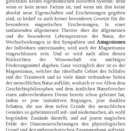
gleichfalls keines eigentümlichen isolierten Systems; denn
wenn er kein neues Factum ist, und wenn mit ihm keine
absolut neue Eigenschaften und Erscheinungen gegeben
sind, so bedarf es auch keiner besonderen Gesetze für die
besonderen magnetischen Erscheinungen, In einer
umfassenden allgemeinen Theorie über die allgemeinen
und die besonderen Lebensprozesse der Natur, der
Wechselwirkungen in den Sympathien und
Antagonismen
der Individuen untereinander, wird auch der Magnetismus
eingeschlossen sein. Und er wird nach allen diesen
Rücksichten der Wissenschaft ein mächtiges
Förderungsmittel abgeben. Ganz vorzüglich aber ist es der
Magnetismus, welcher das rätselhafte Gebiet des Schlafes
und der Traumwelt und so viele damit verbundene Seiten
der menschlichen Natur aufklärt, wodurch er vor Allem dem
Geschichtsphilosophen und dem ärztlichen Naturforscher
einen unberechenbaren Dienst bereits schon geleistet hat,
indem er jene instinktiven Regungen, jene dunklen
Schatten, die aus dem tiefen Grunde des menschlichen
Gemütes so geheimnisvoll auf- und niedertauchen, als wohl
begründete Zustände darstellt, und auf jenem magischen
Felde der Dämonenerscheinungen den physiologischen
Grund und den anthropologischen Zusammenhang aufzeigt.