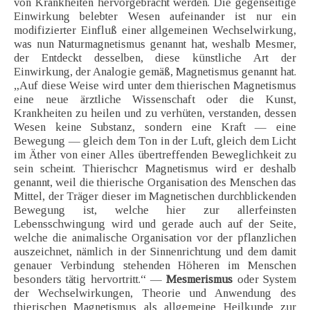
von Krankheiten hervorgebracht werden. Die gegenseitige
Einwirkung belebter Wesen aufeinander ist nur ein
modifizierter Einfluß einer allgemeinen Wechselwirkung,
was nun Naturmagnetismus genannt hat, weshalb Mesmer,
der Entdeckt desselben, diese künstliche Art der
Einwirkung, der Analogie gemäß, Magnetismus genannt hat.
„Auf diese Weise wird unter dem thierischen Magnetismus
eine neue ärztliche Wissenschaft oder die Kunst,
Krankheiten zu heilen und zu verhüten, verstanden, dessen
Wesen keine Substanz, sondern eine Kraft — eine
Bewegung — gleich dem Ton in der Luft, gleich dem Licht
im Äther von einer Alles übertreffenden Beweglichkeit zu
sein scheint. Thierischcr Magnetismus wird er deshalb
genannt, weil die thierische Organisation des Menschen das
Mittel, der Träger dieser im Magnetischen durchblickenden
Bewegung ist, welche hier zur allerfeinsten
Lebensschwingung wird und gerade auch auf der Seite,
welche die animalische Organisation vor der pflanzlichen
auszeichnet, nämlich in der Sinnenrichtung und dem damit
genauer Verbindung stehenden Höheren im Menschen
besonders tätig hervortritt.“ —
Mesmerismus
oder System
der Wechselwirkungen, Theorie und Anwendung des
thierischen Magnetismus als allgemeine Heilkunde zur