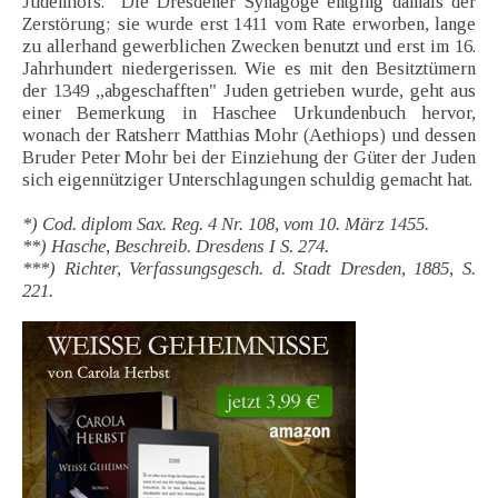
Jüdenhofs." Die Dresdener Synagoge entging damals der
Zerstörung; sie wurde erst 1411 vom Rate erworben, lange
zu allerhand gewerblichen Zwecken benutzt und erst im 16.
Jahrhundert niedergerissen. Wie es mit den Besitztümern
der 1349 „abgeschafften" Juden getrieben wurde, geht aus
einer Bemerkung in Haschee Urkundenbuch hervor,
wonach der Ratsherr Matthias Mohr (Aethiops) und dessen
Bruder Peter Mohr bei der Einziehung der Güter der Juden
sich eigennütziger Unterschlagungen schuldig gemacht hat.
*) Cod. diplom Sax. Reg. 4 Nr. 108, vom 10. März 1455.
**) Hasche, Beschreib. Dresdens I S. 274.
***) Richter, Verfassungsgesch. d. Stadt Dresden, 1885, S.
221.