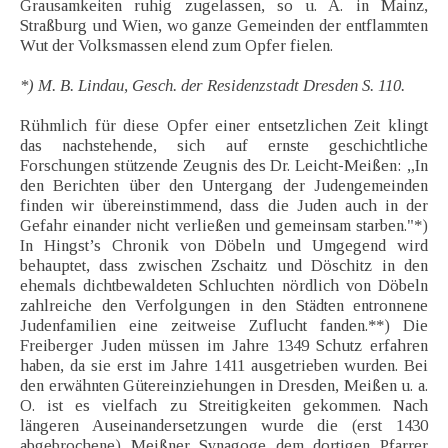
Grausamkeiten ruhig zugelassen, so u. A. in Mainz,
Straßburg und Wien, wo ganze Gemeinden der entflammten
Wut der Volksmassen elend zum Opfer fielen.
*) M. B. Lindau, Gesch. der Residenzstadt Dresden S. 110.
Rühmlich für diese Opfer einer entsetzlichen Zeit klingt
das nachstehende, sich auf ernste geschichtliche
Forschungen stützende Zeugnis des Dr. Leicht-Meißen: „In
den Berichten über den Untergang der Judengemeinden
finden wir übereinstimmend, dass die Juden auch in der
Gefahr einander nicht verließen und gemeinsam starben."*)
In Hingst’s Chronik von Döbeln und Umgegend wird
behauptet, dass zwischen Zschaitz und Döschitz in den
ehemals dichtbewaldeten Schluchten nördlich von Döbeln
zahlreiche den Verfolgungen in den Städten entronnene
Judenfamilien eine zeitweise Zuflucht fanden.**) Die
Freiberger Juden müssen im Jahre 1349 Schutz erfahren
haben, da sie erst im Jahre 1411 ausgetrieben wurden. Bei
den erwähnten Gütereinziehungen in Dresden, Meißen u. a.
O. ist es vielfach zu Streitigkeiten gekommen. Nach
längeren Auseinandersetzungen wurde die (erst 1430
abgebrochene) Meißner Synagoge dem dortigen Pfarrer