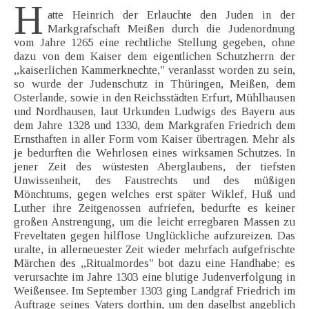
H
atte Heinrich der Erlauchte den Juden in der
Markgrafschaft Meißen durch die Judenordnung
vom Jahre 1265 eine rechtliche Stellung gegeben, ohne
dazu von dem Kaiser dem eigentlichen Schutzherrn der
„kaiserlichen Kammerknechte," veranlasst worden zu sein,
so wurde der Judenschutz in Thüringen, Meißen, dem
Osterlande, sowie in den Reichsstädten Erfurt, Mühlhausen
und Nordhausen, laut Urkunden Ludwigs des Bayern aus
dem Jahre 1328 und 1330, dem Markgrafen Friedrich dem
Ernsthaften in aller Form vom Kaiser übertragen. Mehr als
je bedurften die Wehrlosen eines wirksamen Schutzes. In
jener Zeit des wüstesten Aberglaubens, der tiefsten
Unwissenheit, des Faustrechts und des müßigen
Mönchtums, gegen welches erst später Wiklef, Huß und
Luther ihre Zeitgenossen aufriefen, bedurfte es keiner
großen Anstrengung, um die leicht erregbaren Massen zu
Freveltaten gegen hilflose Unglückliche aufzureizen. Das
uralte, in allerneuester Zeit wieder mehrfach aufgefrischte
Märchen des „Ritualmordes" bot dazu eine Handhabe; es
verursachte im Jahre 1303 eine blutige Judenverfolgung in
Weißensee. Im September 1303 ging Landgraf Friedrich im
Auftrage seines Vaters dorthin, um den daselbst angeblich