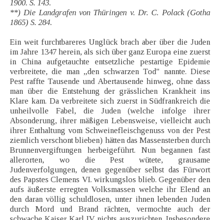
1900. S. 143.
**) Die Landgrafen von Thüringen v. Dr. C. Polack (Gotha
1865) S. 284.
Ein weit furchtbareres Unglück brach aber über die Juden
im Jahre 1347 herein, als sich über ganz Europa eine zuerst
in China aufgetauchte entsetzliche pestartige Epidemie
verbreitete, die man „den schwarzen Tod" nannte. Diese
Pest raffte Tausende und Abertausende hinweg, ohne dass
man über die Entstehung der grässlichen Krankheit ins
Klare kam. Da verbreitete sich zuerst in Südfrankreich die
unheilvolle Fabel, die Juden (welche infolge ihrer
Absonderung, ihrer mäßigen Lebensweise, vielleicht auch
ihrer Enthaltung vom Schweinefleischgenuss von der Pest
ziemlich verschont blieben) hätten das Massensterben durch
Brunnenvergiftungen herbeigeführt. Nun begannen fast
allerorten, wo die Pest wütete, grausame
Judenverfolgungen, denen gegenüber selbst das Fürwort
des Papstes Clemens VI. wirkungslos blieb. Gegenüber den
aufs äußerste erregten Volksmassen welche ihr Elend an
den daran völlig schuldlosen, unter ihnen lebenden Juden
durch Mord und Brand rächten, vermochte auch der
schwache Kaiser Karl IV. nichts auszurichten. Insbesondere