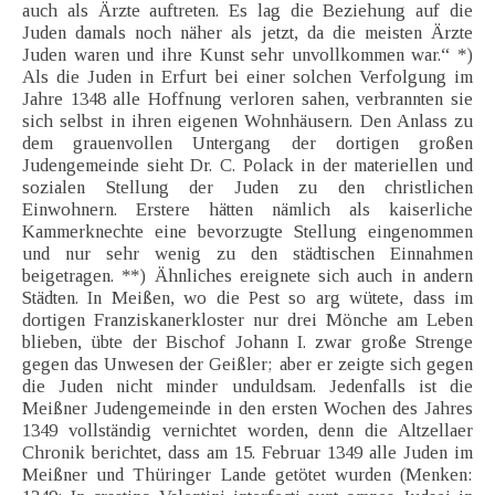
auch als Ärzte auftreten. Es lag die Beziehung auf die
Juden damals noch näher als jetzt, da die meisten Ärzte
Juden waren und ihre Kunst sehr unvollkommen war.“ *)
Als die Juden in Erfurt bei einer solchen Verfolgung im
Jahre 1348 alle Hoffnung verloren sahen, verbrannten sie
sich selbst in ihren eigenen Wohnhäusern. Den Anlass zu
dem grauenvollen Untergang der dortigen großen
Judengemeinde sieht Dr. C. Polack in der materiellen und
sozialen Stellung der Juden zu den christlichen
Einwohnern. Erstere hätten nämlich als kaiserliche
Kammerknechte eine bevorzugte Stellung eingenommen
und nur sehr wenig zu den städtischen Einnahmen
beigetragen. **) Ähnliches ereignete sich auch in andern
Städten. In Meißen, wo die Pest so arg wütete, dass im
dortigen Franziskanerkloster nur drei Mönche am Leben
blieben, übte der Bischof Johann I. zwar große Strenge
gegen das Unwesen der Geißler; aber er zeigte sich gegen
die Juden nicht minder unduldsam. Jedenfalls ist die
Meißner Judengemeinde in den ersten Wochen des Jahres
1349 vollständig vernichtet worden, denn die Altzellaer
Chronik berichtet, dass am 15. Februar 1349 alle Juden im
Meißner und Thüringer Lande getötet wurden (Menken: