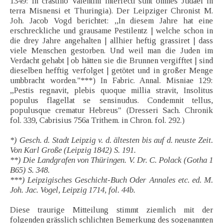
1349: In crastino Valentini interfecti sunt omnes Judaei in
terra Misnensi et Thuringia). Der Leipziger Chronist M.
Joh. Jacob Vogd berichtet: ,,In diesem Jahre hat eine
erschreckliche und grausame Pestilentz | welche schon in
die drey Jahre angehalten | allhier heftig grassiret | dass
viele Menschen gestorben. Und weil man die Juden im
Verdacht gehabt | ob hätten sie die Brunnen vergifftet | sind
dieselben hefftig verfolget | getötet und in großer Menge
umbbracht worden."***) In Fabric. Annal. Misniae 129:
„Pestis regnavit, plebis quoque millia stravit, Insolitus
populus flagellat se sensinudus. Condemnit tellus,
populusque crematur Hebreus" (Dresseri Sach. Chronik
fol. 339, Cabrisius 756a Trithem. in Chron. fol. 292.)
*) Gesch. d. Stadt Leipzig v. d. ältesten bis auf d. neuste Zeit.
Von Karl Große (Leipzig 1842) S. 191.
**) Die Landgrafen von Thüringen. V. Dr. C. Polack (Gotha 1
B65) S. 348.
***) Leipzigisches Geschicht-Buch Oder Annales etc. ed. M.
Joh. Jac. Vogel, Leipzig 1714, fol. 44b.
Diese traurige Mitteilung stimmt ziemlich mit der
folgenden grässlich schlichten Bemerkung des sogenannten