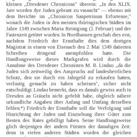
kleinen „Dresdener Chronicons" überein: „In den XLIX.
Jare worden dye Juden gebrant zu vasnacht" — ebenso mit
dem Berichte im „Chronicon Sanpetrinum Erfurtense,"
wonach die Juden in den meisten thüringischen Städten im
Jahre 1349 zwischen Maria Reinigung (2. Februar) und der
Fastenzeit getötet wurden. In Nordhausen geschah dies erst,
nachdem Friedrich der Ernsthafte dies dem dortigen
Magistrat in einem von Eisenach den 2. Mai 1349 datierten
Schreiben dringend anempfohlen hatte. Die
Handlungsweise dieses Markgrafen wird durch die
Annahme des Dresdener Chronisten M. B. Lindau „da die
Juden sich zeitweilig des Anspruchs auf landesherrlichen
Schutz, den sie durch ein Jahrgeld zu erkaufen hatten,
verlustig gemacht zu haben scheinen", sicher nicht
entschuldigt. Lindau bemerkt, dass es damals gewiss auch in
Dresden an Gräueln nicht gefehlt habe, obgleich nähere
urkundliche Angaben über Anfang und Umfang derselben
fehlen.*) Friedrich der Ernsthafte soll die Verfolgung und
Hinrichtung der Juden und Einziehung ihrer Güter zum
Besten des Rates gebilligt haben. Seine Handlungsweise
glich derjenigen der andern Fürsten der damaligen Zeit;
denn in vielen anderen Städten wurden die gleichen