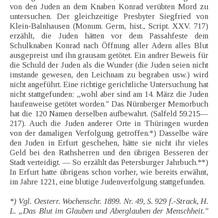
von den Juden an dem Knaben Konrad verübten Mord zu
untersuchen. Der gleichzeitige Presbyter Siegfried von
Klein-Balnhausen (Monum. Germ, hist., Script. XXV. 717)
erzählt, die Juden hätten vor dem Passahfeste dem
Schulknaben Konrad nach Öffnung aller Adern alles Blut
ausgepreist und ihn grausam getötet. Ein andrer Beweis für
die Schuld der Juden als die Wunder (die Juden seien nicht
imstande gewesen, den Leichnam zu begraben usw.) wird
nicht angeführt. Eine richtige gerichtliche Untersuchung hat
nicht stattgefunden; „wohl aber sind am 14. März die Juden
haufenweise getötet worden." Das Nürnberger Memorbuch
hat die 120 Namen derselben aufbewahrt. (Salfeld 59.215—
217). Auch die Juden anderer Orte in Thüringen wurden
von der damaligen Verfolgung getroffen.*) Dasselbe wäre
den Juden in Erfurt geschehen, hätte sie nicht ihr vieles
Geld bei den Rathsherren und den übrigen Besseren der
Stadt verteidigt. — So erzählt das Petersburger Jahrbuch.**)
In Erfurt hatte übrigens schon vorher, wie bereits erwähnt,
im Jahre 1221, eine blutige Judenverfolgung stattgefunden.
*) Vgl. Oesterr. Wochenschr. 1899. Nr. 49, S. 929 f.-Strack, H.
L. „Das Blut im Glauben und Aberglauben der Menschheit."