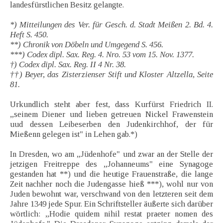
landesfürstlichen Besitz gelangte.
*) Mitteilungen des Ver. für Gesch. d. Stadt Meißen 2. Bd. 4.
Heft S. 450.
**) Chronik von Döbeln und Umgegend S. 456.
***) Codex dipl. Sax. Reg. 4. Nro. 53 vom 15. Nov. 1377.
†) Codex dipl. Sax. Reg. II 4 Nr. 38.
††) Beyer, das Zisterzienser Stift und Kloster Altzella, Seite
81.
Urkundlich steht aber fest, dass Kurfürst Friedrich II.
„seinem Diener und lieben getreuen Nickel Frawenstein
uud dessen Leibeserben den Judenkirchhof, der für
Mießenn gelegen ist" in Lehen gab.*)
In Dresden, wo am „Jüdenhofe" und zwar an der Stelle der
jetzigen Freitreppe des „Johanneums" eine Synagoge
gestanden hat **) und die heutige Frauenstraße, die lange
Zeit nachher noch die Judengasse hieß ***), wohl nur von
Juden bewohnt war, verschwand von den letzteren seit dem
Jahre 1349 jede Spur. Ein Schriftsteller äußerte sich darüber
wörtlich: „Hodie quidem nihil restat praeter nomen des