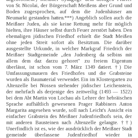
von St. Nicolai, der Bürgerschaft Meißens aber Grund und
Boden zugesprochen, auf dem die Judenhäuser am
Neumarkt gestanden hatten.***) Angeblich sollen auch die
Meißner Juden, als sie keine Rettung mehr für möglich
hielten, ihre Häuser selbst durch Feuer zerstört haben. Den
ehemaligen jüdischen Friedhof erhielt die Stadt Meißen
ohne jeden Streit sofort als Besitztum. Die darüber
ausgestellte Urkunde, in welcher Markgraf Friedrich der
Meißner Stadtgemeinde „den Judenberg da selbins mit
allem dem daz darzu gehoret" zu freiem Eigentum
überlässt, ist schon vom 7. März 1349 datiert. †) Die
Umfassungsmauern des Friedhofes und die Grabsteine
wurden als Baumaterial verwendet. Ein im Klostergarten zu
Altenzelle bei Nossen stehender jüdischer Leichenstein,
der mehrfach als derjenige des zeitweilig (1493 — 1522)
bei dem Abt Martin von Lochau als Lehrer der hebräischen
Sprache aufhältlich gewesenen Prager Rabbiners Anton
Margarita angesehen wurde, soll nach Leicht's Ansicht ein
einfacher Grabstein des Meißner Judenfriedhofs sein, der
mit anderen Bausteinen nach Altenzelle gelangte. ††)
Unerfindlich ist es, wie der ausdrücklich der Meißner Stadt
gemeinde überlassene Judenfriedhof wieder in