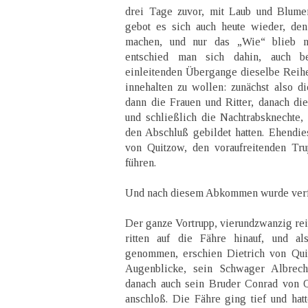
drei Tage zuvor, mit Laub und Blume
gebot es sich auch heute wieder, de
machen, und nur das „Wie“ blieb noc
entschied man sich dahin, auch b
einleitenden Übergange dieselbe Reih
innehalten zu wollen: zunächst also di
dann die Frauen und Ritter, danach di
und schließlich die Nachtrabsknechte, 
den Abschluß gebildet hatten. Ehendie
von Quitzow, den voraufreitenden Tru
führen.
Und nach diesem Abkommen wurde verf
Der ganze Vortrupp, vierundzwanzig re
ritten auf die Fähre hinauf, und a
genommen, erschien Dietrich von Quit
Augenblicke, sein Schwager Albrec
danach auch sein Bruder Conrad von 
anschloß. Die Fähre ging tief und ha