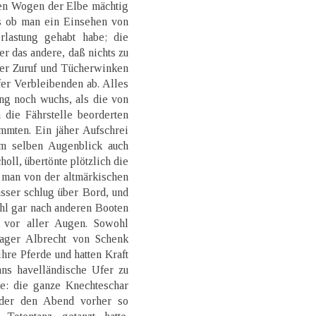
ben Wogen der Elbe mächtig
ls ob man ein Einsehen von
lastung gehabt habe; die
er das andere, daß nichts zu
ter Zuruf und Tücherwinken
er Verbleibenden ab. Alles
ng noch wuchs, als die von
 die Fährstelle beorderten
mmten. Ein jäher Aufschrei
im selben Augenblick auch
oll, übertönte plötzlich die
 man von der altmärkischen
sser schlug über Bord, und
hl gar nach anderen Booten
 vor aller Augen. Sowohl
ager Albrecht von Schenk
hre Pferde und hatten Kraft
ans havelländische Ufer zu
de: die ganze Knechteschar
 der den Abend vorher so