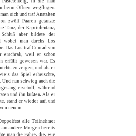
 Pastetenteig, in die man
nn beim Öffnen wegflogen.
man sich und traf Anstalten
on zwölf Paaren getanzte
e Tanz, der Kapriolentanz,
 Schluß aber bildete der
nd wobei man durchs Los
be. Das Los traf Conrad von
 erschrak, weil er schon
 erfüllt gewesen war. Es
ichts zu zeigen, und als er
 wie’s das Spiel erheischte,
n. Und nun schwieg auch die
rgesang erscholl, während
ten und ihn küßten. Als er
e, stand er wieder auf, und
 von neuem.
Doppelfest alle Teilnehmer
h am andere Morgen bereits
hte man die Fähre, die, wie