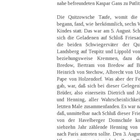
nahe befreundeten Kaspar Gans zu Putlit
Die Quitzowsche Taufe, womit die 
begann, fand, wie herkömmlich, sechs 
Kindes statt. Das war am 5. August. Sc
sich die Geladenen auf Schloß Friesa
die beiden Schwiegerväter der Qui
Landsberg auf Teupitz und Lippold von
beziehungsweise Kremmen, dazu d
Bredow, Bertram von Bredow auf B
Heinrich von Stechow, Albrecht von U
Pape von Holzendorf. Was aber der F
gab, war, daß sich bei dieser Gelegen
Brüder, also einerseits Dietrich und J
und Henning, aller Wahrscheinlichke
letzten Male zusammenfanden. Es war n
daß, unmittelbar nach Schluß dieser Fri
von der Havelberger Domschule ko
siebzehn Jahr zählende Henning von 
nach Paris antreten sollte. Den 3. Aug