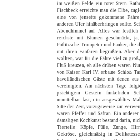
im weißen Felde ein roter Stern. Rat
Fischbeck erreichte man die Elbe, zugle
eine von jenseits gekommene Fähre
anderen Ufer hinüberbringen sollte. S
Abendhimmel auf. Alles war festlich 
reichste mit Blumen geschmückt, ja
Putlitzsche Trompeter und Pauker, die 
mit ihren Fanfaren begrüßten. Aber d
wollten, war für die Fähre viel zu groß
Fluß kreuzen, eh alle drüben waren. Nun
von Kaiser Karl IV. erbaute Schloß T
havelländischen Gäste mit denen aus
vereinigten. Am nächsten Tage folgt
prächtigem Gestein funkelnden Sch
unmittelbar fast, ein ausgewähltes Ma
Sitte der Zeit, vorzugsweise zur Ver
waren Pfeffer und Safran. Ein anderer 
damaligen Kochkunst bestand darin, nic
Tierteile: Köpfe, Füße, Zunge, Hir
Gekröse, gleichmäßig in Delikatess