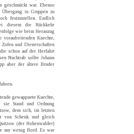
n geschmückt war. Ebenso
n Übergang in Gruppen zu
h festzustellen. Endlich
ei diesem die Rückkehr
enfolge wie beim Heranzug
e voraufreitenden Knechte,
e Zofen und Dienerschaften
die schon auf der Herfahrt
sen Nachtrab sollte Johann
pp aber der ältere Bruder
ahren.
itende gewappnete Knechte,
ls sie Stand und Ordnung
zow, dem sich, im letzten
ht von Schenk und gleich
Quitzow (der Hohenwalder)
tte nur wenig Bord. Es war