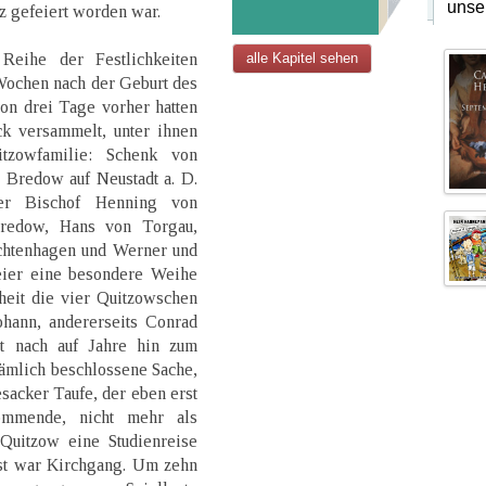
unse
z gefeiert worden war.
Reihe der Festlichkeiten
alle Kapitel sehen
Wochen nach der Geburt des
hon drei Tage vorher hatten
ck versammelt, unter ihnen
tzowfamilie: Schenk von
 Bredow auf Neustadt a. D.
er Bischof Henning von
redow, Hans von Torgau,
chtenhagen und Werner und
eier eine besondere Weihe
heit die vier Quitzowschen
ohann, andererseits Conrad
it nach auf Jahre hin zum
ämlich beschlossene Sache,
esacker Taufe, der eben erst
mmende, nicht mehr als
Quitzow eine Studienreise
ust war Kirchgang. Um zehn