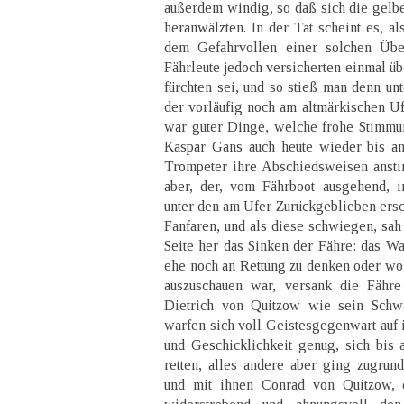
außerdem windig, so daß sich die gel
heranwälzten. In der Tat scheint es, a
dem Gefahrvollen einer solchen Über
Fährleute jedoch versicherten einmal üb
fürchten sei, und so stieß man denn un
der vorläufig noch am altmärkischen Uf
war guter Dinge, welche frohe Stimmu
Kaspar Gans auch heute wieder bis an
Trompeter ihre Abschiedsweisen ansti
aber, der, vom Fährboot ausgehend, 
unter den am Ufer Zurückgeblieben ersch
Fanfaren, und als diese schwiegen, sah
Seite her das Sinken der Fähre: das Wa
ehe noch an Rettung zu denken oder wo
auszuschauen war, versank die Fähre
Dietrich von Quitzow wie sein Schw
warfen sich voll Geistesgegenwart auf i
und Geschicklichkeit genug, sich bis 
retten, alles andere aber ging zugrun
und mit ihnen Conrad von Quitzow,