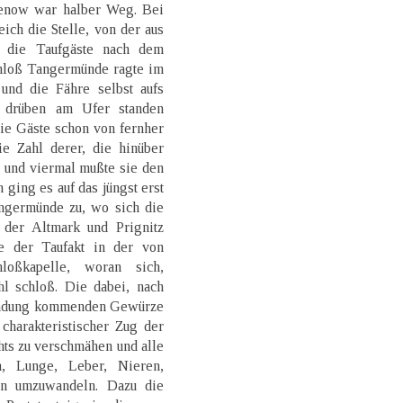
henow war halber Weg. Bei
ich die Stelle, von der aus
 die Taufgäste nach dem
chloß Tangermünde ragte im
und die Fähre selbst aufs
, drüben am Ufer standen
die Gäste schon von fernher
ie Zahl derer, die hinüber
, und viermal mußte sie den
 ging es auf das jüngst erst
angermünde zu, wo sich die
 der Altmark und Prignitz
e der Taufakt in der von
loßkapelle, woran sich,
hl schloß. Die dabei, nach
wendung kommenden Gewürze
charakteristischer Zug der
hts zu verschmähen und alle
n, Lunge, Leber, Nieren,
en umzuwandeln. Dazu die