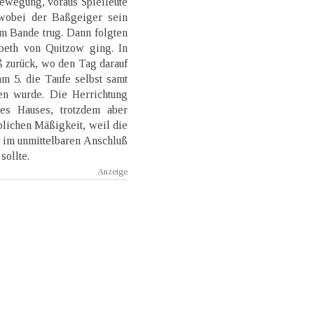
Bewegung, voraus Spielleute
wobei der Baßgeiger sein
em Bande trug. Dann folgten
abeth von Quitzow ging. In
 zurück, wo den Tag darauf
am 5. die Taufe selbst samt
en wurde. Die Herrichtung
es Hauses, trotzdem aber
üblichen Mäßigkeit, weil die
 im unmittelbaren Anschluß
sollte.