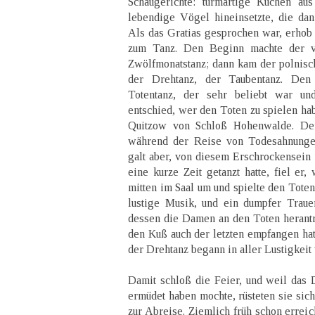
Schaugerichte: turmartige Kuchen aus
lebendige Vögel hineinsetzte, die da
Als das Gratias gesprochen war, erhob 
zum Tanz. Den Beginn machte der v
Zwölfmonatstanz; dann kam der polnisch
der Drehtanz, der Taubentanz. Den
Totentanz, der sehr beliebt war u
entschied, wer den Toten zu spielen ha
Quitzow von Schloß Hohenwalde. Der
während der Reise von Todesahnungen
galt aber, von diesem Erschrockensein n
eine kurze Zeit getanzt hatte, fiel er,
mitten im Saal um und spielte den Tote
lustige Musik, und ein dumpfer Traue
dessen die Damen an den Toten herantra
den Kuß auch der letzten empfangen hatt
der Drehtanz begann in aller Lustigkeit
Damit schloß die Feier, und weil das 
ermüdet haben mochte, rüsteten sie sic
zur Abreise. Ziemlich früh schon erreic