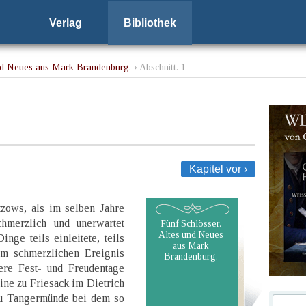
Verlag
Bibliothek
und Neues aus Mark Brandenburg.
› Abschnitt. 1
Kapitel vor ›
tzows, als im selben Jahre
hmerzlich und unerwartet
Fünf Schlösser.
Altes und Neues
nge teils einleitete, teils
aus Mark
em schmerzlichen Ereignis
Brandenburg.
ere Fest- und Freudentage
ne zu Friesack im Dietrich
zu Tangermünde bei dem so