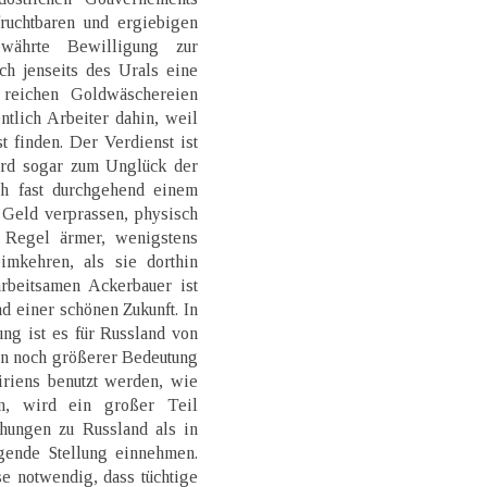
fruchtbaren und ergiebigen
währte Bewilligung zur
ch jenseits des Urals eine
reichen Goldwäschereien
ntlich Arbeiter dahin, weil
t finden. Der Verdienst ist
wird sogar zum Unglück der
ch fast durchgehend einem
 Geld verprassen, physisch
 Regel ärmer, wenigstens
mkehren, als sie dorthin
arbeitsamen Ackerbauer ist
nd einer schönen Zukunft. In
ung ist es für Russland von
on noch größerer Bedeutung
iriens benutzt werden, wie
n, wird ein großer Teil
hungen zu Russland als in
gende Stellung einnehmen.
se notwendig, dass tüchtige