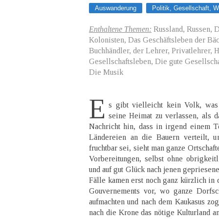
Auswanderung
Politik, Gesellschaft, W
Enthaltene Themen:
Russland, Russen, D
Kolonisten, Das Geschäftsleben der Bäck
Buchhändler, der Lehrer, Privatlehrer, 
Gesellschaftsleben, Die gute Gesellscha
Die Musik
E
s gibt vielleicht kein Volk, was
seine Heimat zu verlassen, als d
Nachricht hin, dass in irgend einem 
Ländereien an die Bauern verteilt, 
fruchtbar sei, sieht man ganze Ortschaf
Vorbereitungen, selbst ohne obrigkeit
und auf gut Glück nach jenen gepriesen
Fälle kamen erst noch ganz kürzlich in
Gouvernements vor, wo ganze Dorfsch
aufmachten und nach dem Kaukasus zog
nach die Krone das nötige Kulturland a