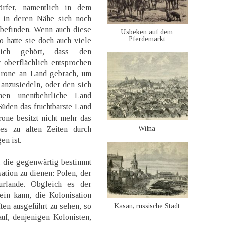
örfer, namentlich in dem
, in deren Nähe sich noch
 befinden. Wenn auch diese
Usbeken auf dem
Pferdemarkt
o hatte sie doch auch viele
tlich gehört, dass den
 oberflächlich entsprochen
Krone an Land gebrach, um
 anzusiedeln, oder den sich
en unentbehrliche Land
üden das fruchtbarste Land
Krone besitzt nicht mehr das
Wilna
 es zu alten Zeiten durch
n ist.
, die gegenwärtig bestimmt
sation zu dienen: Polen, der
rlande. Obgleich es der
ein kann, die Kolonisation
ten ausgeführt zu sehen, so
Kasan, russische Stadt
uf, denjenigen Kolonisten,