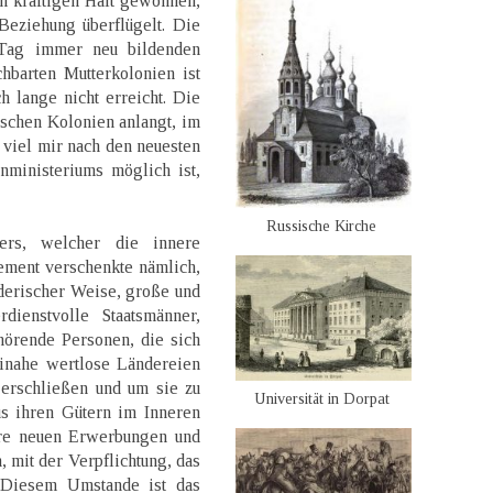
n kräftigen Halt gewonnen,
Beziehung überflügelt. Die
 Tag immer neu bildenden
hbarten Mutterkolonien ist
h lange nicht erreicht. Die
tschen Kolonien anlangt, im
 viel mir nach den neuesten
nministeriums möglich ist,
Russische Kirche
rs, welcher die innere
ement verschenkte nämlich,
derischer Weise, große und
dienstvolle Staatsmänner,
örende Personen, die sich
inahe wertlose Ländereien
 erschließen und um sie zu
Universität in Dorpat
us ihren Gütern im Inneren
hre neuen Erwerbungen und
, mit der Verpflichtung, das
 Diesem Umstande ist das