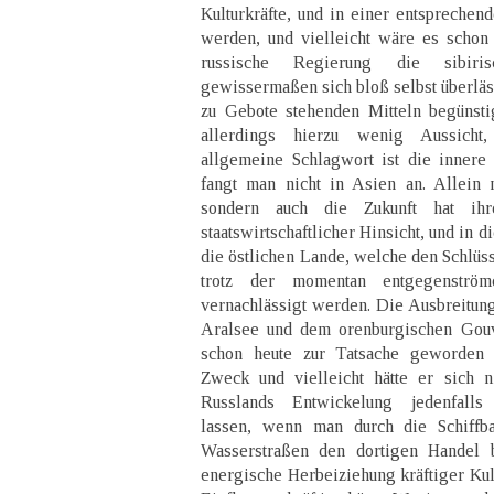
Kulturkräfte, und in einer entsprechen
werden, und vielleicht wäre es schon j
russische Regierung die sibiris
gewissermaßen sich bloß selbst überläss
zu Gebote stehenden Mitteln begünsti
allerdings hierzu wenig Aussich
allgemeine Schlagwort ist die innere
fangt man nicht in Asien an. Allein 
sondern auch die Zukunft hat ihr
staatswirtschaftlicher Hinsicht, und in 
die östlichen Lande, welche den Schlüss
trotz der momentan entgegenströme
vernachlässigt werden. Die Ausbreitun
Aralsee und dem orenburgischen Gouv
schon heute zur Tatsache geworden i
Zweck und vielleicht hätte er sich n
Russlands Entwickelung jedenfalls 
lassen, wenn man durch die Schiffba
Wasserstraßen den dortigen Handel b
energische Herbeiziehung kräftiger Kul