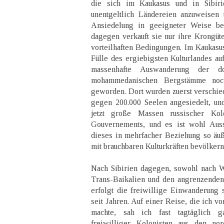
die sich im Kaukasus und in Sibiri
unentgeltlich Ländereien anzuweisen 
Ansiedelung in geeigneter Weise beh
dagegen verkauft sie nur ihre Krongüte
vorteilhaften Bedingungen. Im Kaukasu
Fülle des ergiebigsten Kulturlandes auf
massenhafte Auswanderung der d
mohammedanischen Bergstämme noc
geworden. Dort wurden zuerst verschi
gegen 200.000 Seelen angesiedelt, un
jetzt große Massen russischer Kol
Gouvernements, und es ist wohl Auss
dieses in mehrfacher Beziehung so äuß
mit brauchbaren Kulturkräften bevölker
Nach Sibirien dagegen, sowohl nach We
Trans-Baikalien und den angrenzenden
erfolgt die freiwillige Einwanderung s
seit Jahren. Auf einer Reise, die ich v
machte, sah ich fast tagtäglich 
freiwilliger Kolonisten aus den nor