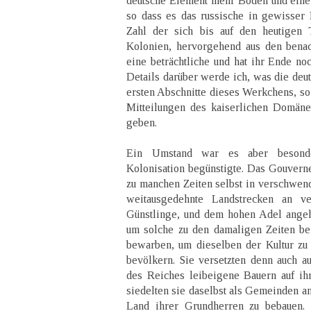
deutsche Element mehr Boden und eine
so dass es das russische in gewisser 
Zahl der sich bis auf den heutigen
Kolonien, hervorgehend aus den benac
eine beträchtliche und hat ihr Ende noc
Details darüber werde ich, was die deu
ersten Abschnitte dieses Werkchens, so
Mitteilungen des kaiserlichen Domäne
geben.
Ein Umstand war es aber besonde
Kolonisation begünstigte. Das Gouvern
zu manchen Zeiten selbst in verschwen
weitausgedehnte Landstrecken an ver
Günstlinge, und dem hohen Adel angeh
um solche zu den damaligen Zeiten be
bewarben, um dieselben der Kultur zu
bevölkern. Sie versetzten denn auch a
des Reiches leibeigene Bauern auf i
siedelten sie daselbst als Gemeinden an
Land ihrer Grundherren zu bebauen.