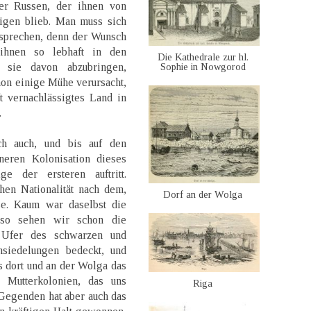
der Russen, der ihnen von
eigen blieb. Man muss sich
sprechen, denn der Wunsch
 ihnen so lebhaft in den
Die Kathedrale zur hl.
 sie davon abzubringen,
Sophie in Nowgorod
on einige Mühe verursacht,
t vernachlässigtes Land in
.
ch auch, und bis auf den
neren Kolonisation dieses
e der ersteren auftritt.
hen Nationalität nach dem,
Dorf an der Wolga
se. Kaum war daselbst die
so sehen wir schon die
e Ufer des schwarzen und
siedelungen bedeckt, und
s dort und an der Wolga das
 Mutterkolonien, das uns
Riga
 Gegenden hat aber auch das