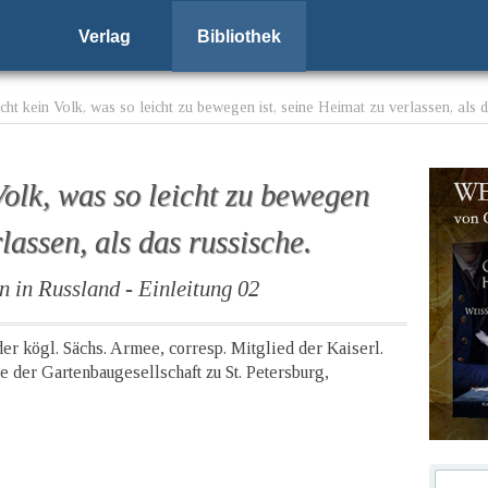
Verlag
Bibliothek
eicht kein Volk, was so leicht zu bewegen ist, seine Heimat zu verlassen, als d
 Volk, was so leicht zu bewegen
lassen, als das russische.
 in Russland - Einleitung 02
 der kögl. Sächs. Armee, corresp. Mitglied der Kaiserl.
 der Gartenbaugesellschaft zu St. Petersburg,