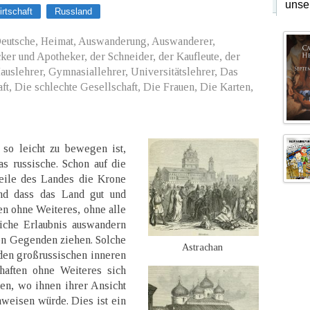
unse
irtschaft
Russland
eutsche, Heimat, Auswanderung, Auswanderer,
er und Apotheker, der Schneider, der Kaufleute, der
Hauslehrer, Gymnasiallehrer, Universitätslehrer, Das
ft, Die schlechte Gesellschaft, Die Frauen, Die Karten,
 so leicht zu bewegen ist,
as russische. Schon auf die
Teile des Landes die Krone
und dass das Land gut und
ten ohne Weiteres, ohne alle
liche Erlaubnis auswandern
en Gegenden ziehen. Solche
Astrachan
 den großrussischen inneren
aften ohne Weiteres sich
en, wo ihnen ihrer Ansicht
nweisen würde. Dies ist ein