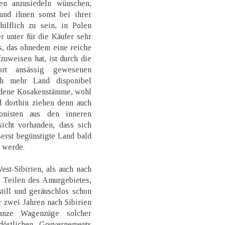
en anzusiedeln wünschen,
und ihnen sonst bei ihrer
ilflich zu sein, in Polen
r unter für die Käufer sehr
s, das ohnedem eine reiche
zuweisen hat, ist durch die
ort ansässig gewesenen
h mehr Land disponibel
edene Kosakenstämme, wohl
d dorthin ziehen denn auch
onisten aus den inneren
icht vorhanden, dass sich
erst begünstigte Land bald
n werde.
st-Sibirien, als auch nach
 Teilen des Amurgebietes,
till und geräuschlos schon
or zwei Jahren nach Sibirien
ganze Wagenzüge solcher
döstlichen Gouvernements