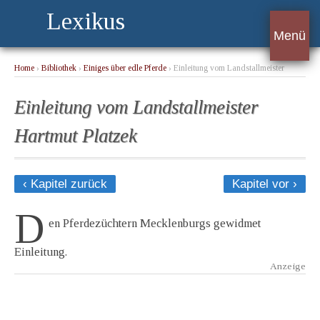
Lexikus
Menü
Home
›
Bibliothek
›
Einiges über edle Pferde
› Einleitung vom Landstallmeister
Hartmut Platzek
Einleitung vom Landstallmeister
Hartmut Platzek
‹ Kapitel zurück
Kapitel vor ›
D
en Pferdezüchtern Mecklenburgs gewidmet
Einleitung.